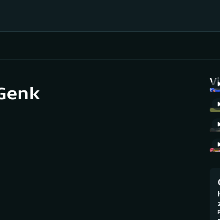
Házená
Ragby
V
 Genk
Jezdectví
Rychlobruslení
Rychlostní
Judo
kanoistika
Krasobruslení
Short track
Lezení
Sportovní střelba
Lyže a snowboard
Stolní tenis