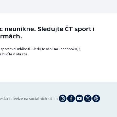
 neunikne. Sledujte ČT sport i
ormách.
 sportovní události. Sledujte nás i na Facebooku, X,
a buďte v obraze.
eská televize na sociálních sítích: