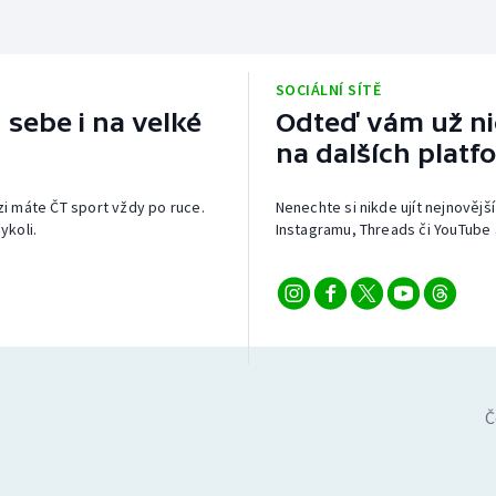
SOCIÁLNÍ SÍTĚ
 sebe i na velké
Odteď vám už nic
na dalších platf
izi máte ČT sport vždy po ruce.
Nenechte si nikde ujít nejnovější
ykoli.
Instagramu, Threads či YouTube 
Č