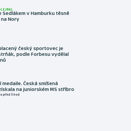
OLEJBAL
e Sedlákem v Hamburku těsně
i na Nory
placený český sportovec je
trňák, podle Forbesu vydělal
onů
í medaile. Česká smíšená
získala na juniorském MS stříbro
o před 5 hod