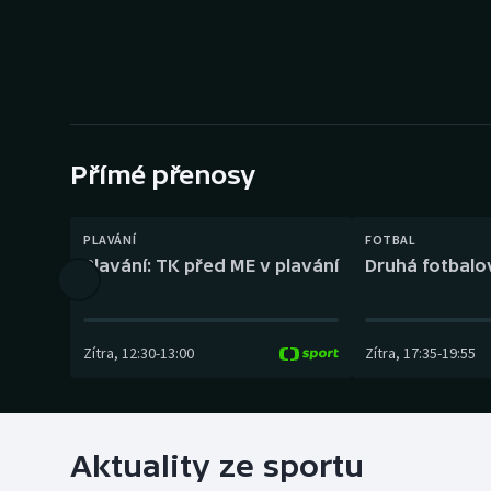
Curling
Dostihy
Florbal
Futsal
Přímé přenosy
Golf
PLAVÁNÍ
FOTBAL
Plavání: TK před ME v plavání
Druhá fotbalov
Gymnastika
Zítra
,
12:30
-
13:00
Zítra
,
17:35
-
19:55
Aktuality ze sportu