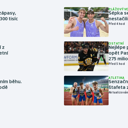
PLÁŽOVÝ V
zápasy,
Šépka s
300 tisíc
nestačil
Před 4 hod
OSTATNÍ
í z
Nejlépe 
etní
opět Pas
275 mili
Před 5 hod
ATLETIKA
ním běhu.
Senzačn
rodě
štafeta 
Aktualizován