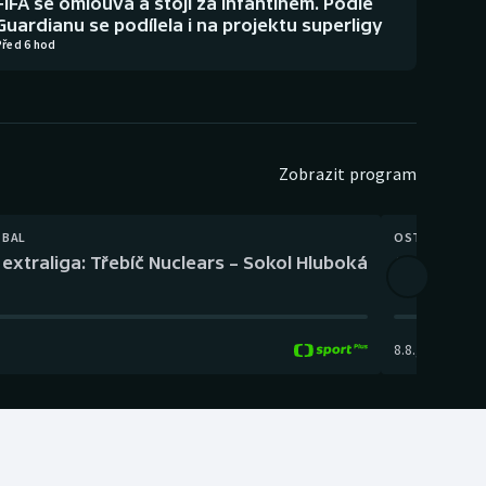
FIFA se omlouvá a stojí za Infantinem. Podle
Guardianu se podílela i na projektu superligy
Před 6 hod
Zobrazit program
TBAL
OSTATNÍ
extraliga: Třebíč Nuclears – Sokol Hluboká
Orientační
8.8.
,
14:00
-
17: