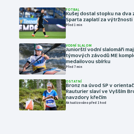
FOTBAL
Kušej dostal stopku na dva 
Sparta zaplatí za výtržnosti 
Před 1 min
VODNÍ SLALOM
Juniorští vodní slalomáři maj
týmových závodů ME kompl
medailovou sbírku
Před 7 min
OSTATNÍ
Bronz na úvod SP v orientač
Rauturier slaví ve Vyšším B
navzdory křečím
Aktualizováno před 1 hod