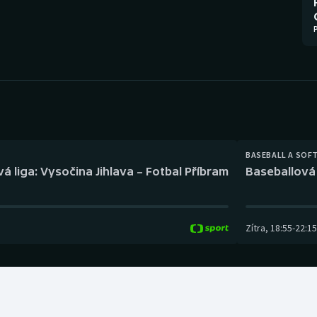
Moderní pětiboj
Triatlon
Motorsport
Veslování
Olympijské hry
Vodní slalom
Parasport
Volejbal
Plavání
Ostatní
BASEBALL A SOF
á liga: Vysočina Jihlava – Fotbal Příbram
Baseballová 
Plážový volejbal
Zítra
,
18:55
-
22:15