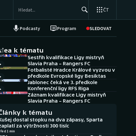
ČT
Podcasty
Program
SLEDOVAT
NEPŘEHLÉDNĚTE
Soutěže
idea k tématu
Sestřih kvalifikace Ligy mistryň
Historické návraty
Slavia Praha – Rangers FC
Fotbalisté Hradce Králové vyzvou v
Aplikace ČT sport
předkole Evropské ligy Besiktas
Jablonec čeká ve 3. předkole
AZ kvíz
Konferenční ligy RFS Riga
Záznam kvalifikace Ligy mistryň
Slavia Praha – Rangers FC
Články k tématu
Kušej dostal stopku na dva zápasy, Sparta
zaplatí za výtržnosti 300 tisíc
Před 1 min