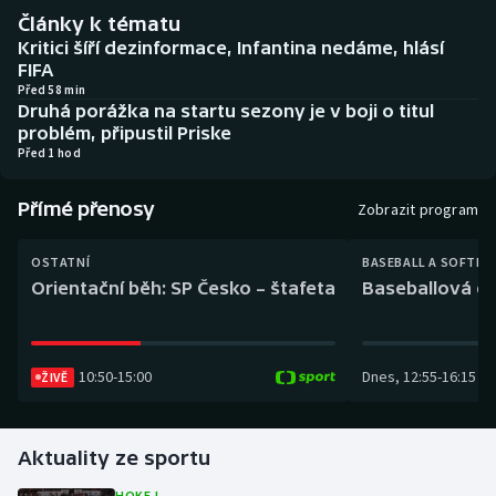
Baseball a softbal
Soutěže
Články k tématu
Kritici šíří dezinformace, Infantina nedáme, hlásí
Basketbal
Historické návraty
FIFA
Před 58 min
Druhá porážka na startu sezony je v boji o titul
Biatlon
Aplikace ČT sport
problém, připustil Priske
Před 1 hod
Boby a skeleton
AZ kvíz
Přímé přenosy
Zobrazit program
Box
OSTATNÍ
BASEBALL A SOFTBA
Curling
Orientační běh: SP Česko – štafeta
Baseballová ex
Dostihy
10:50
-
15:00
Dnes
,
12:55
-
16:15
ŽIVĚ
Florbal
Futsal
Aktuality ze sportu
Golf
HOKEJ