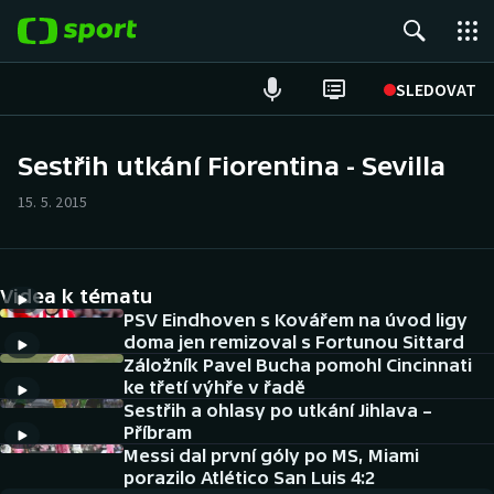
POPULÁRNÍ
SLEDOVAT
Fotbal
Sestřih utkání Fiorentina - Sevilla
Hokej
15. 5. 2015
Tenis
Videa k tématu
Atletika
PSV Eindhoven s Kovářem na úvod ligy
doma jen remizoval s Fortunou Sittard
Cyklistika
Záložník Pavel Bucha pomohl Cincinnati
ke třetí výhře v řadě
DALŠÍ SPORTY
Sestřih a ohlasy po utkání Jihlava –
Příbram
Americký fotbal
Messi dal první góly po MS, Miami
NEPŘEHLÉDNĚTE
porazilo Atlético San Luis 4:2