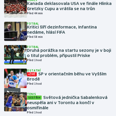
Kanada deklasovala USA ve finále Hlinka
Gretzky Cupu a vrátila se na trůn
Gymnastika
Před 44 min
FOTBAL
Házená
Kritici šíří dezinformace, Infantina
nedáme, hlásí FIFA
Jezdectví
Před 58 min
FOTBAL
Judo
Druhá porážka na startu sezony je v boji
o titul problém, připustil Priske
Před 1 hod
Krasobruslení
OSTATNÍ
Lezení
SP v orientačním běhu ve Vyšším
ŽIVĚ
Brodě
Před 1 hod
Lyže a snowboard
Video
TENIS
Světová jednička Sabalenková
SESTŘIH
Moderní pětiboj
neuspěla ani v Torontu a končí v
osmifinále
Motorsport
Před 1 hod