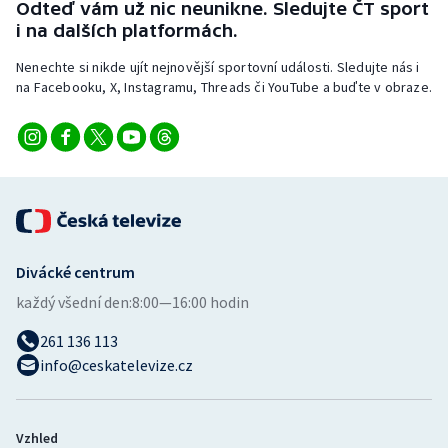
Odteď vám už nic neunikne. Sledujte ČT sport
Stolní tenis
i na dalších platformách.
Triatlon
Nenechte si nikde ujít nejnovější sportovní události. Sledujte nás i
na Facebooku, X, Instagramu, Threads či YouTube a buďte v obraze.
Veslování
Vodní slalom
Volejbal
Ostatní
Divácké centrum
každý všední den:
8:00—16:00 hodin
261 136 113
info@ceskatelevize.cz
Vzhled