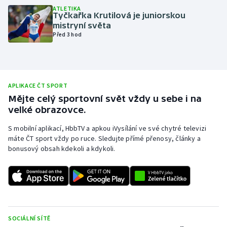
ATLETIKA
Olympijské hry
Tyčkařka Krutilová je juniorskou
mistryní světa
Před 3 hod
Parasport
Plavání
APLIKACE ČT SPORT
Plážový volejbal
Mějte celý sportovní svět vždy u sebe i na
velké obrazovce.
Ragby
S mobilní aplikací, HbbTV a apkou iVysílání ve své chytré televizi
Rychlobruslení
máte ČT sport vždy po ruce. Sledujte přímé přenosy, články a
bonusový obsah kdekoli a kdykoli.
Rychlostní kanoistika
Short track
Sportovní střelba
SOCIÁLNÍ SÍTĚ