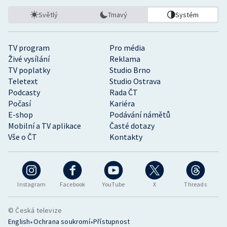
Světlý
Tmavý
Systém
TV program
Pro média
Živé vysílání
Reklama
TV poplatky
Studio Brno
Teletext
Studio Ostrava
Podcasty
Rada ČT
Počasí
Kariéra
E-shop
Podávání námětů
Mobilní a TV aplikace
Časté dotazy
Vše o ČT
Kontakty
Instagram
Facebook
YouTube
X
Threads
© Česká televize
•
•
English
Ochrana soukromí
Přístupnost