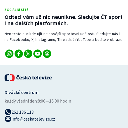
Stolní tenis
SOCIÁLNÍ SÍTĚ
Odteď vám už nic neunikne. Sledujte ČT sport
Triatlon
i na dalších platformách.
Veslování
Nenechte si nikde ujít nejnovější sportovní události. Sledujte nás i
na Facebooku, X, Instagramu, Threads či YouTube a buďte v obraze.
Vodní slalom
Volejbal
Ostatní
Divácké centrum
každý všední den:
8:00—16:00 hodin
261 136 113
info@ceskatelevize.cz