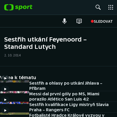
POPULÁRNÍ
SLEDOVAT
Fotbal
Sestřih utkání Feyenoord –
Standard Lutych
Hokej
2. 10. 2014
Tenis
Atletika
Videa k tématu
Cyklistika
Sestřih a ohlasy po utkání Jihlava –
Příbram
Messi dal první góly po MS, Miami
DALŠÍ SPORTY
porazilo Atlético San Luis 4:2
Sestřih kvalifikace Ligy mistryň Slavia
Americký fotbal
NEPŘEHLÉDNĚTE
Praha – Rangers FC
Fotbalisté Hradce Králové vyzvou v