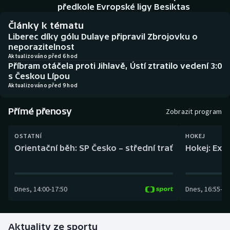
Baseball a softbal
Soutěže
předkole Evropské ligy Besiktas
Články k tématu
Basketbal
Historické návraty
Liberec díky gólu Dulaye připravil Zbrojovku o
neporazitelnost
Biatlon
Aplikace ČT sport
Aktualizováno před 6 hod
Příbram otáčela proti Jihlavě, Ústí ztratilo vedení 3:0
s Českou Lípou
Boby a skeleton
AZ kvíz
Aktualizováno před 9 hod
Box
Přímé přenosy
Zobrazit program
Curling
OSTATNÍ
HOKEJ
Orientační běh: SP Česko – střední trať
Hokej: Exh
Dostihy
Florbal
Dnes
,
14:00
-
17:50
Dnes
,
16:55
-
19
Futsal
Aktuality ze sportu
Golf