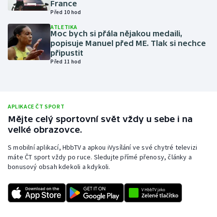
France
Před 10 hod
Olympijské hry
ATLETIKA
Moc bych si přála nějakou medaili,
Parasport
popisuje Manuel před ME. Tlak si nechce
připustit
Plavání
Před 11 hod
Plážový volejbal
Ragby
APLIKACE ČT SPORT
Mějte celý sportovní svět vždy u sebe i na
velké obrazovce.
Rychlobruslení
S mobilní aplikací, HbbTV a apkou iVysílání ve své chytré televizi
Rychlostní kanoistika
máte ČT sport vždy po ruce. Sledujte přímé přenosy, články a
bonusový obsah kdekoli a kdykoli.
Short track
Sportovní střelba