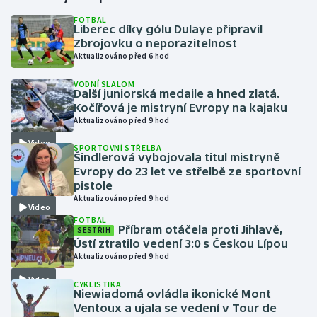
FOTBAL
Liberec díky gólu Dulaye připravil
Gymnastika
Zbrojovku o neporazitelnost
Aktualizováno před 6 hod
Házená
VODNÍ SLALOM
Další juniorská medaile a hned zlatá.
Jezdectví
Kočířová je mistryní Evropy na kajaku
Aktualizováno před 9 hod
Judo
Video
SPORTOVNÍ STŘELBA
Šindlerová vybojovala titul mistryně
Krasobruslení
Evropy do 23 let ve střelbě ze sportovní
pistole
Aktualizováno před 9 hod
Lezení
Video
FOTBAL
Příbram otáčela proti Jihlavě,
SESTŘIH
Lyže a snowboard
Ústí ztratilo vedení 3:0 s Českou Lípou
Aktualizováno před 9 hod
Moderní pětiboj
Video
CYKLISTIKA
Niewiadomá ovládla ikonické Mont
Motorsport
Ventoux a ujala se vedení v Tour de