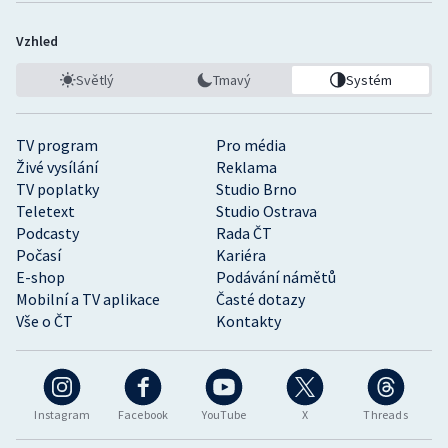
Vzhled
Světlý
Tmavý
Systém
TV program
Pro média
Živé vysílání
Reklama
TV poplatky
Studio Brno
Teletext
Studio Ostrava
Podcasty
Rada ČT
Počasí
Kariéra
E-shop
Podávání námětů
Mobilní a TV aplikace
Časté dotazy
Vše o ČT
Kontakty
Instagram
Facebook
YouTube
X
Threads