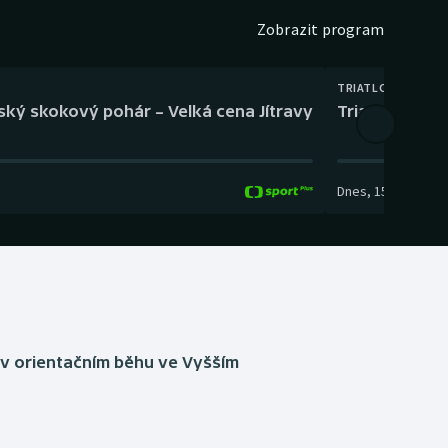
Zobrazit program
TRIATLON
eský skokový pohár – Velká cena Jítravy
Triatlon: XTER
Dnes
,
15:00
-
16:10
 v orientačním běhu ve Vyšším