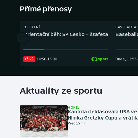
Curling
Přímé přenosy
Dostihy
OSTATNÍ
BASEBALL A
Florbal
Orientační běh: SP Česko – štafeta
Baseball
Futsal
10:50
-
15:00
Dnes
,
12:55
-
ŽIVĚ
Golf
Gymnastika
Aktuality ze sportu
HOKEJ
Kanada deklasovala USA ve 
Hlinka Gretzky Cupu a vrátil
Před 15 min