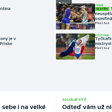
Video
TENIS
antina
SESTŘIH
neuspěla
osmifiná
Před 1 hod
ATLETIKA
ony je v
Tyčkařka
 Priske
mistryní
Před 3 hod
SOCIÁLNÍ SÍTĚ
 sebe i na velké
Odteď vám už nic