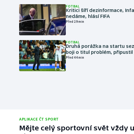
FOTBAL
Kritici šíří dezinformace, Inf
nedáme, hlásí FIFA
Před 29 min
FOTBAL
Druhá porážka na startu sez
boji o titul problém, připustil
Před 44 min
APLIKACE ČT SPORT
Mějte celý sportovní svět vždy u