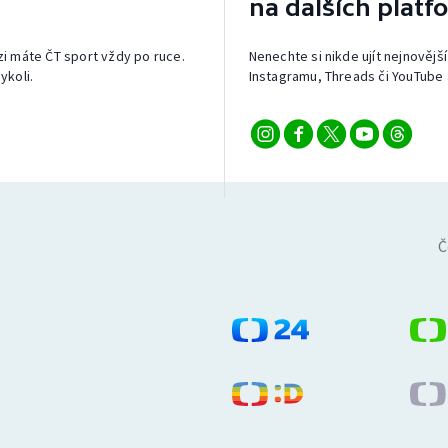
na dalších platf
izi máte ČT sport vždy po ruce.
Nenechte si nikde ujít nejnovější
ykoli.
Instagramu, Threads či YouTube 
Č