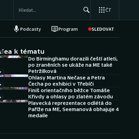
ČT
Podcasty
Program
SLEDOVAT
NEPŘEHLÉDNĚTE
Soutěže
idea k tématu
Do Birminghamu dorazili čeští atleti,
Historické návraty
po zraněních se ukáže na ME také
Petržilková
Aplikace ČT sport
Ohlasy Martina Nečase a Petra
Čecha po exhibici v Třebíči
AZ kvíz
Finiš orientačního běžce Tomáše
Křivdy a ohlasy po zlatém závodu
Plavecká reprezentace odlétá do
Paříže na ME, Seemanová obhajuje 4
medaile