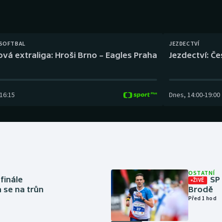
Moderní pětiboj
Triatlon
Motorsport
Veslování
 SOFTBAL
JEZDECTVÍ
Olympijské hry
Vodní slalom
ová extraliga: Hroši Brno – Eagles Praha
Jezdectví: Č
Parasport
Volejbal
16:15
Dnes
,
14:00
-
19:00
Plavání
Ostatní
Plážový volejbal
OSTATNÍ
finále
SP
ŽIVĚ
a se na trůn
Brodě
Před 1 hod