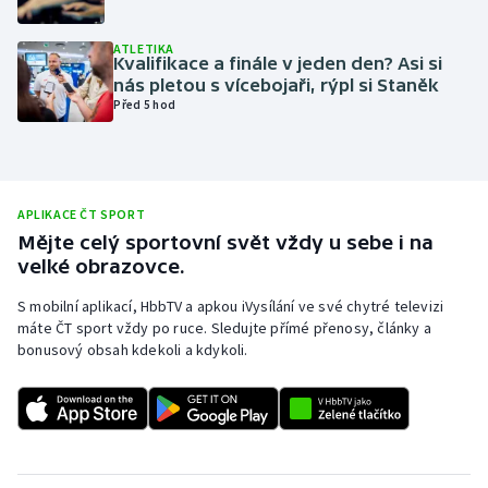
Olympijské hry
ATLETIKA
Kvalifikace a finále v jeden den? Asi si
Parasport
nás pletou s vícebojaři, rýpl si Staněk
Před 5 hod
Plavání
Plážový volejbal
APLIKACE ČT SPORT
Ragby
Mějte celý sportovní svět vždy u sebe i na
velké obrazovce.
Rychlobruslení
S mobilní aplikací, HbbTV a apkou iVysílání ve své chytré televizi
máte ČT sport vždy po ruce. Sledujte přímé přenosy, články a
Rychlostní kanoistika
bonusový obsah kdekoli a kdykoli.
Short track
Sportovní střelba