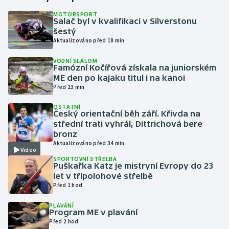
MOTORSPORT
Salač byl v kvalifikaci v Silverstonu
Gymnastika
šestý
Aktualizováno před 18 min
Házená
VODNÍ SLALOM
Famózní Kočířová získala na juniorském
Jezdectví
ME den po kajaku titul i na kanoi
Před 23 min
Judo
OSTATNÍ
Český orientační běh září. Křivda na
Krasobruslení
střední trati vyhrál, Dittrichová bere
bronz
Aktualizováno před 34 min
Lezení
Video
SPORTOVNÍ STŘELBA
Puškařka Katz je mistryní Evropy do 23
Lyže a snowboard
let v třípolohové střelbě
Před 1 hod
Moderní pětiboj
PLAVÁNÍ
Program ME v plavání
Motorsport
Před 2 hod