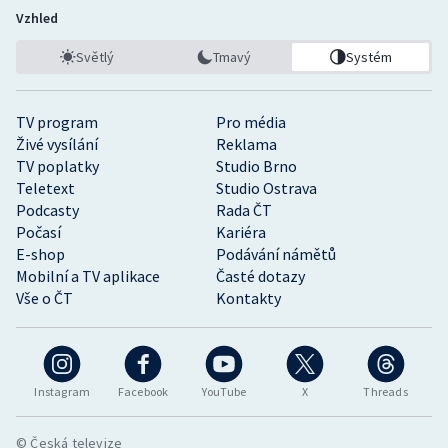
Vzhled
Světlý
Tmavý
Systém
TV program
Pro média
Živé vysílání
Reklama
TV poplatky
Studio Brno
Teletext
Studio Ostrava
Podcasty
Rada ČT
Počasí
Kariéra
E-shop
Podávání námětů
Mobilní a TV aplikace
Časté dotazy
Vše o ČT
Kontakty
Instagram
Facebook
YouTube
X
Threads
© Česká televize