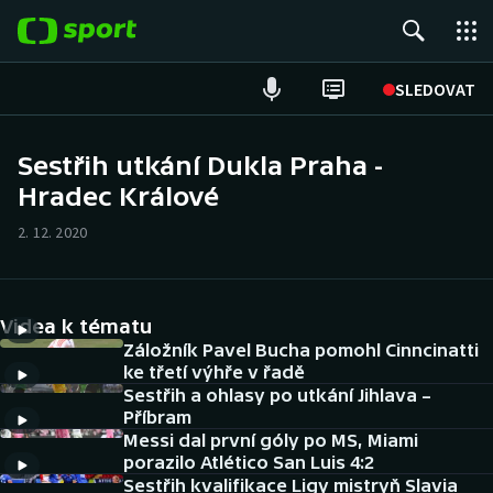
POPULÁRNÍ
SLEDOVAT
Fotbal
Sestřih utkání Dukla Praha -
Hradec Králové
Hokej
2. 12. 2020
Tenis
Atletika
Videa k tématu
Cyklistika
Záložník Pavel Bucha pomohl Cinncinatti
ke třetí výhře v řadě
Sestřih a ohlasy po utkání Jihlava –
DALŠÍ SPORTY
Příbram
Messi dal první góly po MS, Miami
Americký fotbal
NEPŘEHLÉDNĚTE
porazilo Atlético San Luis 4:2
Sestřih kvalifikace Ligy mistryň Slavia