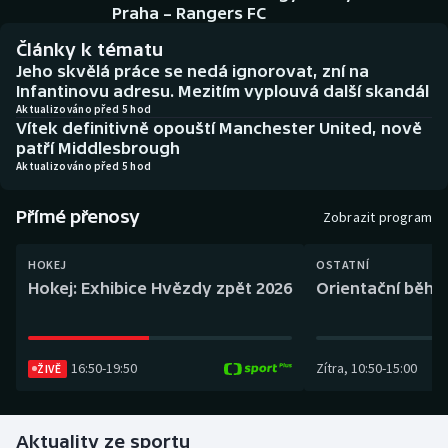
Baseball a softbal
Soutěže
Praha – Rangers FC
Články k tématu
Basketbal
Historické návraty
Jeho skvělá práce se nedá ignorovat, zní na
Infantinovu adresu. Mezitím vyplouvá další skandál
Biatlon
Aplikace ČT sport
Aktualizováno před 5 hod
Vítek definitivně opouští Manchester United, nově
patří Middlesbrough
Boby a skeleton
AZ kvíz
Aktualizováno před 5 hod
Box
Přímé přenosy
Zobrazit program
Curling
HOKEJ
OSTATNÍ
Hokej: Exhibice Hvězdy zpět 2026
Orientační běh: 
Dostihy
Florbal
16:50
-
19:50
Zítra
,
10:50
-
15:00
ŽIVĚ
Futsal
Aktuality ze sportu
Golf