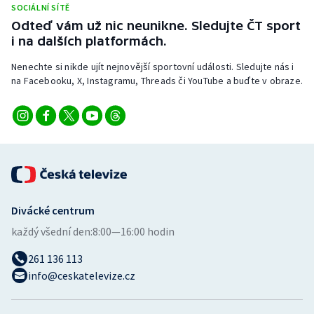
SOCIÁLNÍ SÍTĚ
Stolní tenis
Odteď vám už nic neunikne. Sledujte ČT sport
i na dalších platformách.
Triatlon
Nenechte si nikde ujít nejnovější sportovní události. Sledujte nás i
Veslování
na Facebooku, X, Instagramu, Threads či YouTube a buďte v obraze.
Vodní slalom
Volejbal
Ostatní
Divácké centrum
každý všední den:
8:00—16:00 hodin
261 136 113
info@ceskatelevize.cz