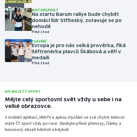
Video
Olympijské hry
MOTORSPORT
Na startu Barum rallye bude chybět
domácí lídr Stříteský, zotavuje se po
Parasport
nehodě
Před 1 hod
Plavání
PLAVÁNÍ
Evropa je pro nás velká prověrka, říká
šéftrenérka plavců Škábová a věří v
Plážový volejbal
medaili
Před 2 hod
Ragby
Rychlobruslení
APLIKACE ČT SPORT
Rychlostní kanoistika
Mějte celý sportovní svět vždy u sebe i na
velké obrazovce.
Short track
S mobilní aplikací, HbbTV a apkou iVysílání ve své chytré televizi
máte ČT sport vždy po ruce. Sledujte přímé přenosy, články a
Sportovní střelba
bonusový obsah kdekoli a kdykoli.