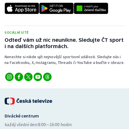
Stolní tenis
Triatlon
Veslování
SOCIÁLNÍ SÍTĚ
Odteď vám už nic neunikne. Sledujte ČT sport
Vodní slalom
i na dalších platformách.
Nenechte si nikde ujít nejnovější sportovní události. Sledujte nás i
Volejbal
na Facebooku, X, Instagramu, Threads či YouTube a buďte v obraze.
Ostatní
Divácké centrum
každý všední den:
8:00—16:00 hodin