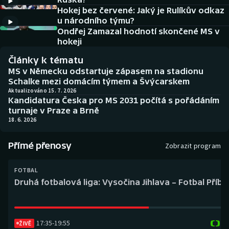
Baseball a softbal
Soutěže
Hokej bez červené: Jaký je Rulíkův odkaz
u národního týmu?
Basketbal
Historické návraty
Ondřej Zamazal hodnotí skončené MS v
hokeji
Biatlon
Aplikace ČT sport
Články k tématu
MS v Německu odstartuje zápasem na stadionu
Boby a skeleton
AZ kvíz
Schalke mezi domácím týmem a Švýcarskem
Aktualizováno 15. 7. 2026
Kandidatura Česka pro MS 2031 počítá s pořádáním
Box
turnaje v Praze a Brně
18. 6. 2026
Curling
Přímé přenosy
Zobrazit program
Dostihy
FOTBAL
Florbal
Druhá fotbalová liga: Vysočina Jihlava – Fotbal Příb
Futsal
17:35
-
19:55
ŽIVĚ
Golf