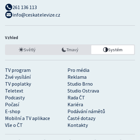
261 136 113
info@ceskatelevize.cz
Vzhled
Světlý
Tmavý
Systém
TV program
Pro média
Živé vysílání
Reklama
TV poplatky
Studio Brno
Teletext
Studio Ostrava
Podcasty
Rada ČT
Počasí
Kariéra
E-shop
Podávání námětů
Mobilní a TV aplikace
Časté dotazy
Vše o ČT
Kontakty