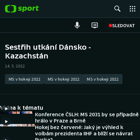
POPULÁRNÍ
SLEDOVAT
Fotbal
Sestřih utkání Dánsko -
Kazachstán
Hokej
14. 5. 2022
Tenis
MS v hokeji 2022
MS v hokeji 2022
MS v hokeji 2022
Atletika
Cyklistika
Videa k tématu
DALŠÍ SPORTY
Konference ČSLH: MS 2031 by se případně
hrálo v Praze a Brně
Hokej bez červené: Jaký je výhled k
Americký fotbal
NEPŘEHLÉDNĚTE
volbám prezidenta IIHF a blíží se návrat
Ruska?