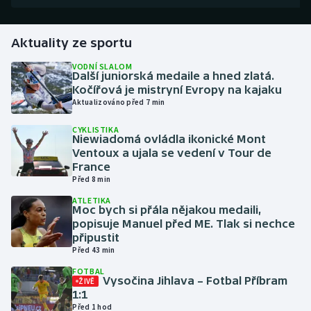
Gymnastika
Aktuality ze sportu
Házená
VODNÍ SLALOM
Další juniorská medaile a hned zlatá.
Kočířová je mistryní Evropy na kajaku
Jezdectví
Aktualizováno před 7 min
CYKLISTIKA
Judo
Niewiadomá ovládla ikonické Mont
Ventoux a ujala se vedení v Tour de
Krasobruslení
France
Před 8 min
Lezení
ATLETIKA
Moc bych si přála nějakou medaili,
popisuje Manuel před ME. Tlak si nechce
Lyže a snowboard
připustit
Před 43 min
Moderní pětiboj
FOTBAL
Vysočina Jihlava – Fotbal Příbram
ŽIVĚ
1:1
Motorsport
Před 1 hod