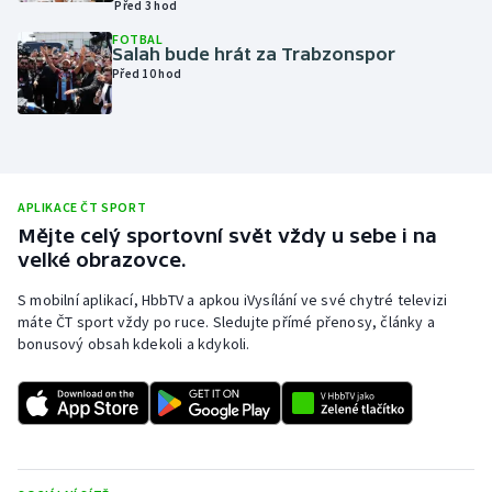
Před 3 hod
Olympijské hry
FOTBAL
Salah bude hrát za Trabzonspor
Před 10 hod
Parasport
Plavání
Plážový volejbal
APLIKACE ČT SPORT
Mějte celý sportovní svět vždy u sebe i na
Ragby
velké obrazovce.
Rychlobruslení
S mobilní aplikací, HbbTV a apkou iVysílání ve své chytré televizi
máte ČT sport vždy po ruce. Sledujte přímé přenosy, články a
bonusový obsah kdekoli a kdykoli.
Rychlostní kanoistika
Short track
Sportovní střelba