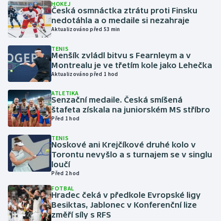
HOKEJ
Česká osmnáctka ztrátu proti Finsku
nedotáhla a o medaile si nezahraje
Gymnastika
Aktualizováno před 53 min
Házená
TENIS
Menšík zvládl bitvu s Fearnleym a v
Montrealu je ve třetím kole jako Lehečka
Jezdectví
Aktualizováno před 1 hod
Judo
ATLETIKA
Senzační medaile. Česká smíšená
štafeta získala na juniorském MS stříbro
Krasobruslení
Před 1 hod
TENIS
Lezení
Noskové ani Krejčíkové druhé kolo v
Torontu nevyšlo a s turnajem se v singlu
Lyže a snowboard
loučí
Před 2 hod
Moderní pětiboj
FOTBAL
Hradec čeká v předkole Evropské ligy
Besiktas, Jablonec v Konferenční lize
Motorsport
změří síly s RFS