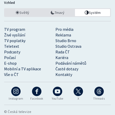
Vzhled
Světlý
Tmavý
Systém
TV program
Pro média
Živé vysílání
Reklama
TV poplatky
Studio Brno
Teletext
Studio Ostrava
Podcasty
Rada ČT
Počasí
Kariéra
E-shop
Podávání námětů
Mobilní a TV aplikace
Časté dotazy
Vše o ČT
Kontakty
Instagram
Facebook
YouTube
X
Threads
© Česká televize