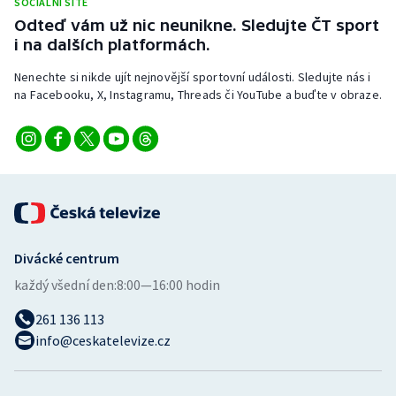
SOCIÁLNÍ SÍTĚ
Stolní tenis
Odteď vám už nic neunikne. Sledujte ČT sport
i na dalších platformách.
Triatlon
Nenechte si nikde ujít nejnovější sportovní události. Sledujte nás i
na Facebooku, X, Instagramu, Threads či YouTube a buďte v obraze.
Veslování
Vodní slalom
Volejbal
Ostatní
Divácké centrum
každý všední den:
8:00—16:00 hodin
261 136 113
info@ceskatelevize.cz