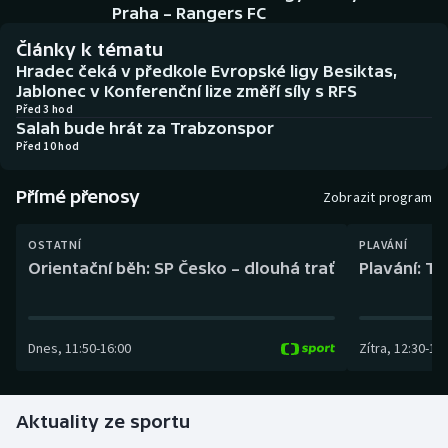
Baseball a softbal
Soutěže
Praha – Rangers FC
Články k tématu
Basketbal
Historické návraty
Hradec čeká v předkole Evropské ligy Besiktas,
Jablonec v Konferenční lize změří síly s RFS
Biatlon
Aplikace ČT sport
Před 3 hod
Salah bude hrát za Trabzonspor
Před 10 hod
Boby a skeleton
AZ kvíz
Přímé přenosy
Zobrazit program
Box
OSTATNÍ
PLAVÁNÍ
Curling
Orientační běh: SP Česko – dlouhá trať
Plavání: TK
Dostihy
Dnes
,
11:50
-
16:00
Zítra
,
12:30
-
13:
Florbal
Futsal
Aktuality ze sportu
Golf