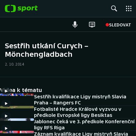
POPULÁRNÍ
SLEDOVAT
Fotbal
Sestřih utkání Curych –
Mönchengladbach
Hokej
2. 10. 2014
Tenis
Atletika
Videa k tématu
Cyklistika
Sestřih kvalifikace Ligy mistryň Slavia
Praha – Rangers FC
Fotbalisté Hradce Králové vyzvou v
DALŠÍ SPORTY
předkole Evropské ligy Besiktas
Jablonec čeká ve 3. předkole Konferenční
Americký fotbal
NEPŘEHLÉDNĚTE
ligy RFS Riga
Záznam kvalifikace Ligy mistryň Slavia