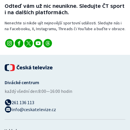
Stolní tenis
Odteď vám už nic neunikne. Sledujte ČT sport
i na dalších platformách.
Triatlon
Nenechte si nikde ujít nejnovější sportovní události. Sledujte nás i
na Facebooku, X, Instagramu, Threads či YouTube a buďte v obraze.
Veslování
Vodní slalom
Volejbal
Ostatní
Divácké centrum
každý všední den:
8:00—16:00 hodin
261 136 113
info@ceskatelevize.cz