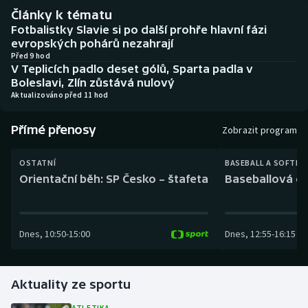
Baseball a softbal
Soutěže
Články k tématu
Fotbalistky Slavie si po další prohře hlavní fázi
Basketbal
Historické návraty
evropských pohárů nezahrají
Před 9 hod
V Teplicích padlo deset gólů, Sparta padla v
Biatlon
Aplikace ČT sport
Boleslavi, Zlín zůstává nulový
Aktualizováno před 11 hod
Boby a skeleton
AZ kvíz
Přímé přenosy
Zobrazit program
Box
OSTATNÍ
BASEBALL A SOFTBA
Curling
Orientační běh: SP Česko – štafeta
Baseballová ex
Dostihy
Dnes
,
10:50
-
15:00
Dnes
,
12:55
-
16:15
Florbal
Futsal
Aktuality ze sportu
Golf
ATLETIKA