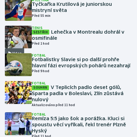
Tyčkařka Krutilová je juniorskou
mistryní světa
Gymnastika
Před 55 min
TENIS
Házená
Lehečka v Montrealu dohrál v
SESTŘIH
osmifinále
Jezdectví
Před 1 hod
Video
FOTBAL
Judo
Fotbalistky Slavie si po další prohře
hlavní fázi evropských pohárů nezahrají
Před 9 hod
Krasobruslení
FOTBAL
Lezení
V Teplicích padlo deset gólů,
SOUHRN
Sparta padla v Boleslavi, Zlín zůstává
nulový
Lyže a snowboard
Aktualizováno před 11 hod
FOTBAL
Moderní pětiboj
Remíza 5:5 jako šok a porážka. Kluci si
spoustu věcí vyříkali, řekl trenér Plzně
Hyský
Motorsport
Před 11 hod