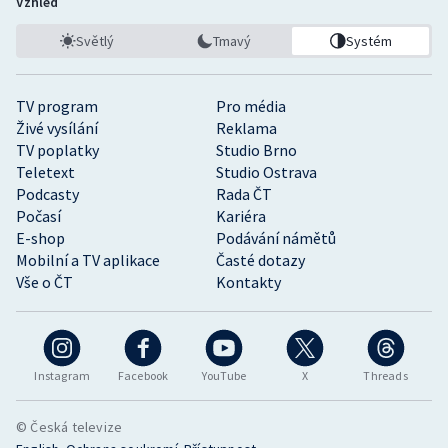
Vzhled
Světlý
Tmavý
Systém
TV program
Pro média
Živé vysílání
Reklama
TV poplatky
Studio Brno
Teletext
Studio Ostrava
Podcasty
Rada ČT
Počasí
Kariéra
E-shop
Podávání námětů
Mobilní a TV aplikace
Časté dotazy
Vše o ČT
Kontakty
Instagram
Facebook
YouTube
X
Threads
© Česká televize