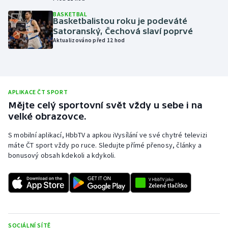
Olympijské hry
BASKETBAL
Basketbalistou roku je podeváté
Satoranský, Čechová slaví poprvé
Parasport
Aktualizováno před 12 hod
Plavání
Plážový volejbal
APLIKACE ČT SPORT
Mějte celý sportovní svět vždy u sebe i na
Ragby
velké obrazovce.
S mobilní aplikací, HbbTV a apkou iVysílání ve své chytré televizi
Rychlobruslení
máte ČT sport vždy po ruce. Sledujte přímé přenosy, články a
bonusový obsah kdekoli a kdykoli.
Rychlostní kanoistika
Short track
Sportovní střelba
SOCIÁLNÍ SÍTĚ