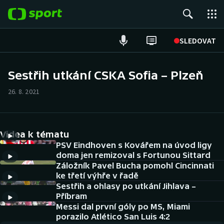
POPULÁRNÍ
SLEDOVAT
Fotbal
Sestřih utkání CSKA Sofia – Plzeň
Hokej
26. 8. 2021
Tenis
Videa k tématu
Atletika
PSV Eindhoven s Kovářem na úvod ligy
doma jen remizoval s Fortunou Sittard
Cyklistika
Záložník Pavel Bucha pomohl Cincinnati
ke třetí výhře v řadě
DALŠÍ SPORTY
Sestřih a ohlasy po utkání Jihlava –
Příbram
Americký fotbal
Messi dal první góly po MS, Miami
NEPŘEHLÉDNĚTE
porazilo Atlético San Luis 4:2