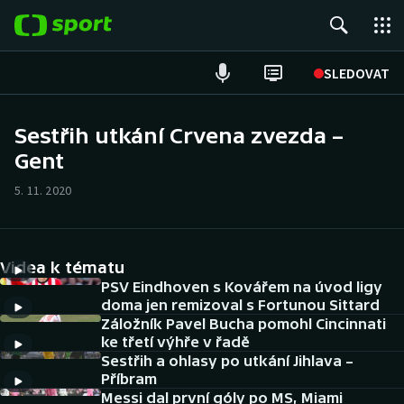
POPULÁRNÍ
SLEDOVAT
Fotbal
Sestřih utkání Crvena zvezda –
Gent
Hokej
5. 11. 2020
Tenis
Atletika
Videa k tématu
Cyklistika
PSV Eindhoven s Kovářem na úvod ligy
doma jen remizoval s Fortunou Sittard
Záložník Pavel Bucha pomohl Cincinnati
DALŠÍ SPORTY
ke třetí výhře v řadě
Sestřih a ohlasy po utkání Jihlava –
Americký fotbal
NEPŘEHLÉDNĚTE
Příbram
Messi dal první góly po MS, Miami