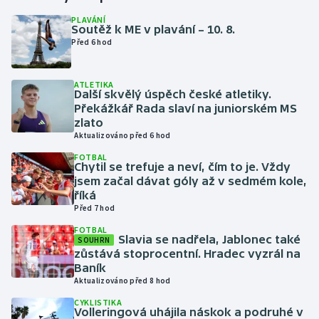
PLAVÁNÍ
Soutěž k ME v plavání – 10. 8.
Gymnastika
Před 6 hod
Házená
ATLETIKA
Další skvělý úspěch české atletiky.
Jezdectví
Překážkář Rada slaví na juniorském MS
zlato
Judo
Aktualizováno před 6 hod
FOTBAL
Chytil se trefuje a neví, čím to je. Vždy
Krasobruslení
jsem začal dávat góly až v sedmém kole,
říká
Lezení
Před 7 hod
FOTBAL
Lyže a snowboard
Slavia se nadřela, Jablonec také
SOUHRN
zůstává stoprocentní. Hradec vyzrál na
Baník
Moderní pětiboj
Aktualizováno před 8 hod
CYKLISTIKA
Motorsport
Volleringová uhájila náskok a podruhé v