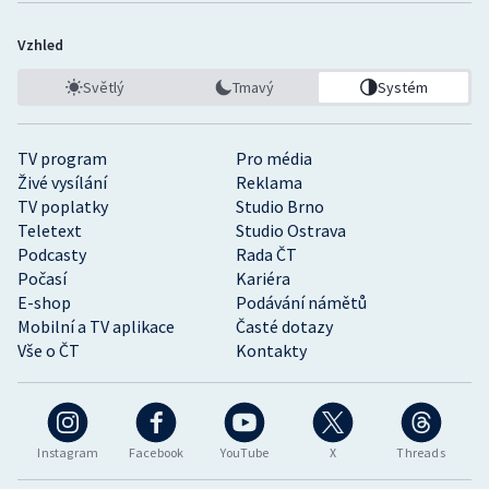
Vzhled
Světlý
Tmavý
Systém
TV program
Pro média
Živé vysílání
Reklama
TV poplatky
Studio Brno
Teletext
Studio Ostrava
Podcasty
Rada ČT
Počasí
Kariéra
E-shop
Podávání námětů
Mobilní a TV aplikace
Časté dotazy
Vše o ČT
Kontakty
Instagram
Facebook
YouTube
X
Threads