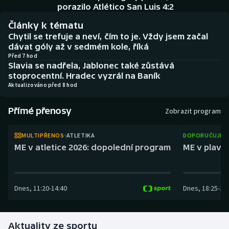
Baseball a softbal
Soutěže
porazilo Atlético San Luis 4:2
Články k tématu
Basketbal
Historické návraty
Chytil se trefuje a neví, čím to je. Vždy jsem začal
dávat góly až v sedmém kole, říká
Biatlon
Aplikace ČT sport
Před 7 hod
Slavia se nadřela, Jablonec také zůstává
stoprocentní. Hradec vyzrál na Baník
Boby a skeleton
AZ kvíz
Aktualizováno před 8 hod
Box
Přímé přenosy
Zobrazit program
Curling
MULTIPŘENOS
ATLETIKA
DOPORUČUJEM
ME v atletice 2026: dopolední program
ME v plaván
Dostihy
Florbal
Dnes
,
11:20
-
14:40
Dnes
,
18:25
-
21
Futsal
Aktuality ze sportu
Golf