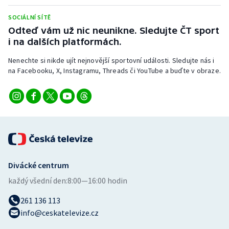
Stolní tenis
SOCIÁLNÍ SÍTĚ
Odteď vám už nic neunikne. Sledujte ČT sport
Triatlon
i na dalších platformách.
Veslování
Nenechte si nikde ujít nejnovější sportovní události. Sledujte nás i
na Facebooku, X, Instagramu, Threads či YouTube a buďte v obraze.
Vodní slalom
Volejbal
Ostatní
Divácké centrum
každý všední den:
8:00—16:00 hodin
261 136 113
info@ceskatelevize.cz