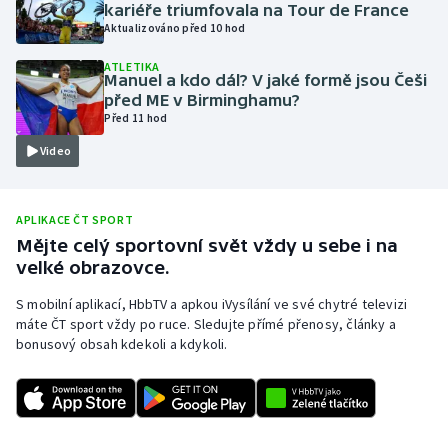
kariéře triumfovala na Tour de France
Olympijské hry
Aktualizováno před 10 hod
ATLETIKA
Parasport
Manuel a kdo dál? V jaké formě jsou Češi
před ME v Birminghamu?
Před 11 hod
Plavání
Video
Plážový volejbal
Ragby
APLIKACE ČT SPORT
Mějte celý sportovní svět vždy u sebe i na
velké obrazovce.
Rychlobruslení
S mobilní aplikací, HbbTV a apkou iVysílání ve své chytré televizi
Rychlostní kanoistika
máte ČT sport vždy po ruce. Sledujte přímé přenosy, články a
bonusový obsah kdekoli a kdykoli.
Short track
Sportovní střelba