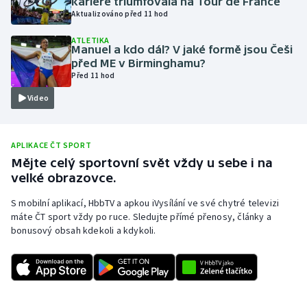
kariéře triumfovala na Tour de France
Aktualizováno před 11 hod
Olympijské hry
ATLETIKA
Manuel a kdo dál? V jaké formě jsou Češi
Parasport
před ME v Birminghamu?
Před 11 hod
Plavání
Video
Plážový volejbal
APLIKACE ČT SPORT
Ragby
Mějte celý sportovní svět vždy u sebe i na
velké obrazovce.
Rychlobruslení
S mobilní aplikací, HbbTV a apkou iVysílání ve své chytré televizi
máte ČT sport vždy po ruce. Sledujte přímé přenosy, články a
Rychlostní kanoistika
bonusový obsah kdekoli a kdykoli.
Short track
Sportovní střelba