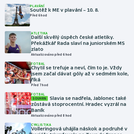
PLAVÁNÍ
Soutěž k ME v plavání – 10. 8.
Gymnastika
Před 6 hod
Házená
ATLETIKA
Další skvělý úspěch české atletiky.
Jezdectví
Překážkář Rada slaví na juniorském MS
zlato
Aktualizováno před 6 hod
Judo
FOTBAL
Chytil se trefuje a neví, čím to je. Vždy
Krasobruslení
jsem začal dávat góly až v sedmém kole,
říká
Lezení
Před 7 hod
FOTBAL
Slavia se nadřela, Jablonec také
SOUHRN
Lyže a snowboard
zůstává stoprocentní. Hradec vyzrál na
Baník
Moderní pětiboj
Aktualizováno před 8 hod
CYKLISTIKA
Motorsport
Volleringová uhájila náskok a podruhé v