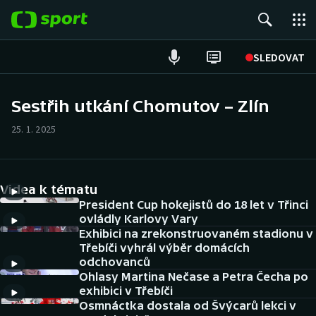
POPULÁRNÍ
SLEDOVAT
Fotbal
Sestřih utkání Chomutov – Zlín
Hokej
25. 1. 2025
Tenis
Videa k tématu
Atletika
President Cup hokejistů do 18 let v Třinci
ovládly Karlovy Vary
Cyklistika
Exhibici na zrekonstruovaném stadionu v
Třebíči vyhrál výběr domácích
DALŠÍ SPORTY
odchovanců
Ohlasy Martina Nečase a Petra Čecha po
exhibici v Třebíči
Americký fotbal
NEPŘEHLÉDNĚTE
Osmnáctka dostala od Švýcarů lekci v