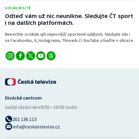
Stolní tenis
SOCIÁLNÍ SÍTĚ
Odteď vám už nic neunikne. Sledujte ČT sport
Triatlon
i na dalších platformách.
Veslování
Nenechte si nikde ujít nejnovější sportovní události. Sledujte nás i
na Facebooku, X, Instagramu, Threads či YouTube a buďte v obraze.
Vodní slalom
Volejbal
Ostatní
Divácké centrum
každý všední den:
8:00—16:00 hodin
261 136 113
info@ceskatelevize.cz