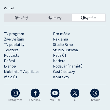
Vzhled
Světlý
Tmavý
Systém
TV program
Pro média
Živé vysílání
Reklama
TV poplatky
Studio Brno
Teletext
Studio Ostrava
Podcasty
Rada ČT
Počasí
Kariéra
E-shop
Podávání námětů
Mobilní a TV aplikace
Časté dotazy
Vše o ČT
Kontakty
Instagram
Facebook
YouTube
X
Threads