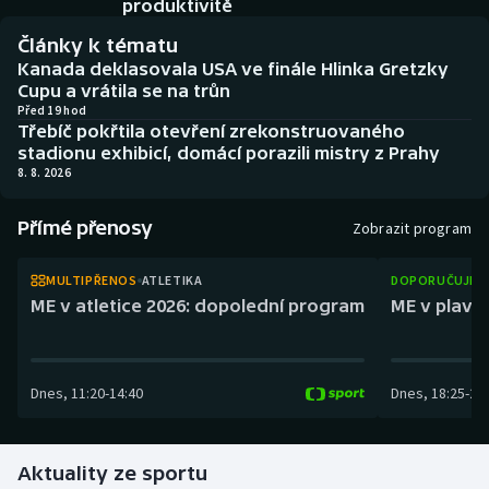
produktivitě
Baseball a softbal
Soutěže
Články k tématu
Basketbal
Historické návraty
Kanada deklasovala USA ve finále Hlinka Gretzky
Cupu a vrátila se na trůn
Před 19 hod
Biatlon
Aplikace ČT sport
Třebíč pokřtila otevření zrekonstruovaného
stadionu exhibicí, domácí porazili mistry z Prahy
Boby a skeleton
AZ kvíz
8. 8. 2026
Box
Přímé přenosy
Zobrazit program
Curling
MULTIPŘENOS
ATLETIKA
DOPORUČUJEM
ME v atletice 2026: dopolední program
ME v plaván
Dostihy
Florbal
Dnes
,
11:20
-
14:40
Dnes
,
18:25
-
21
Futsal
Aktuality ze sportu
Golf