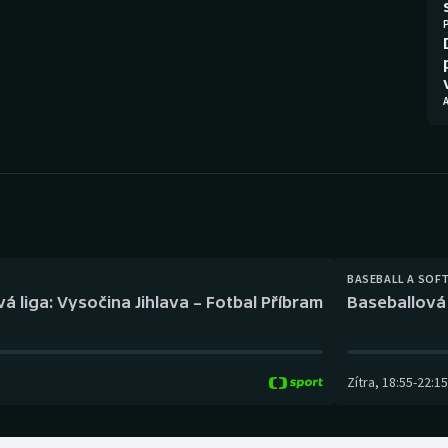
Moderní pětiboj
Triatlon
Motorsport
Veslování
Olympijské hry
Vodní slalom
A
Parasport
Volejbal
Plavání
Ostatní
Plážový volejbal
BASEBALL A SOF
á liga: Vysočina Jihlava – Fotbal Příbram
Baseballová 
Zítra
,
18:55
-
22:15