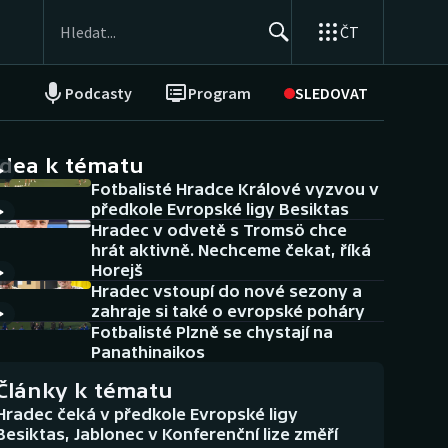
ČT
Podcasty
Program
SLEDOVAT
NEPŘEHLÉDNĚTE
Soutěže
idea k tématu
Fotbalisté Hradce Králové vyzvou v
Historické návraty
předkole Evropské ligy Besiktas
Hradec v odvetě s Tromsö chce
Aplikace ČT sport
hrát aktivně. Nechceme čekat, říká
Horejš
AZ kvíz
Hradec vstoupí do nové sezony a
zahraje si také o evropské poháry
Fotbalisté Plzně se chystají na
Panathinaikos
Články k tématu
Hradec čeká v předkole Evropské ligy
Besiktas, Jablonec v Konferenční lize změří