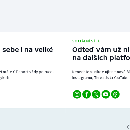
SOCIÁLNÍ SÍTĚ
 sebe i na velké
Odteď vám už nic
na dalších platf
izi máte ČT sport vždy po ruce.
Nenechte si nikde ujít nejnovější
ykoli.
Instagramu, Threads či YouTube 
Č