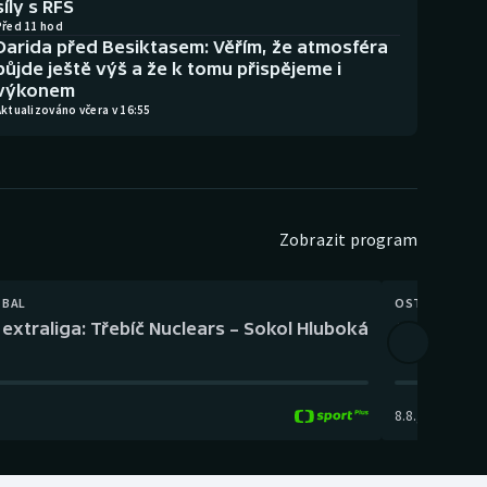
síly s RFS
Před 11 hod
Darida před Besiktasem: Věřím, že atmosféra
půjde ještě výš a že k tomu přispějeme i
výkonem
ktualizováno včera v 16:55
Zobrazit program
TBAL
OSTATNÍ
extraliga: Třebíč Nuclears – Sokol Hluboká
Orientační
8.8.
,
14:00
-
17: