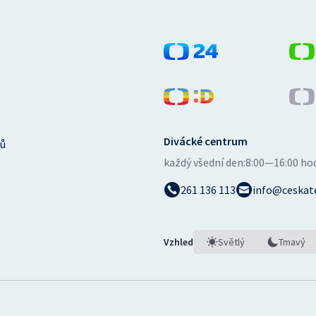
Divácké centrum
ů
každý všední den:
8:00—16:00 ho
261 136 113
info@ceskate
Vzhled
Světlý
Tmavý