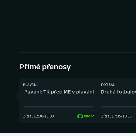
Curling
Dostihy
Florbal
Futsal
Golf
Přímé přenosy
Gymnastika
PLAVÁNÍ
FOTBAL
Plavání: TK před ME v plavání
Druhá fotbalov
Zítra
,
12:30
-
13:00
Zítra
,
17:35
-
19:55