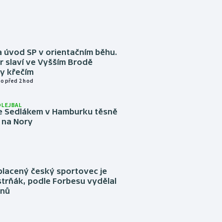
 úvod SP v orientačním běhu.
r slaví ve Vyšším Brodě
y křečím
o před 2 hod
OLEJBAL
e Sedlákem v Hamburku těsně
i na Nory
placený český sportovec je
trňák, podle Forbesu vydělal
onů