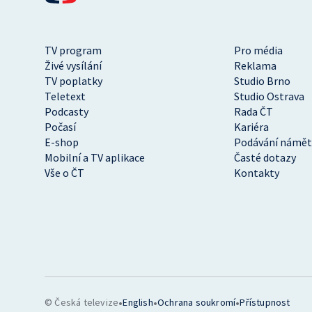
TV program
Pro média
Živé vysílání
Reklama
TV poplatky
Studio Brno
Teletext
Studio Ostrava
Podcasty
Rada ČT
Počasí
Kariéra
E-shop
Podávání námět
Mobilní a TV aplikace
Časté dotazy
Vše o ČT
Kontakty
•
•
•
© Česká televize
English
Ochrana soukromí
Přístupnost