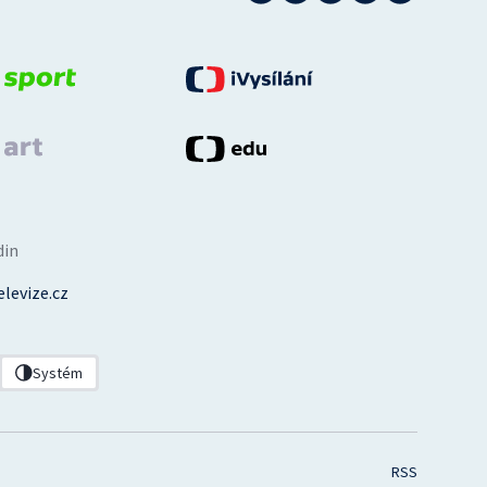
din
levize.cz
Systém
RSS