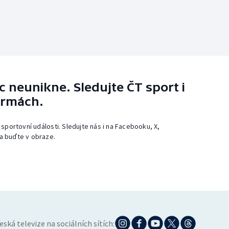
 neunikne. Sledujte ČT sport i
ormách.
 sportovní události. Sledujte nás i na Facebooku, X,
a buďte v obraze.
eská televize na sociálních sítích: