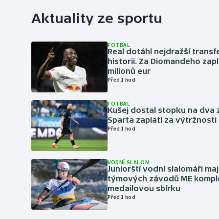
Aktuality ze sportu
FOTBAL
Real dotáhl nejdražší transf
historii. Za Diomandeho zapla
milionů eur
Před 1 hod
FOTBAL
Kušej dostal stopku na dva 
Sparta zaplatí za výtržnosti 
Před 1 hod
VODNÍ SLALOM
Juniorští vodní slalomáři maj
týmových závodů ME kompl
medailovou sbírku
Před 1 hod