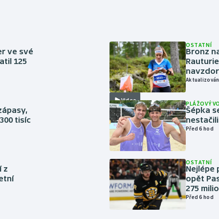
OSTATNÍ
er ve své
Bronz na
til 125
Rauturie
navzdor
Aktualizován
Video
PLÁŽOVÝ V
zápasy,
Šépka s
300 tisíc
nestačil
Před 6 hod
OSTATNÍ
í z
Nejlépe 
etní
opět Pas
275 mili
Před 6 hod