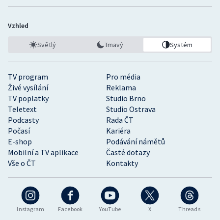
Vzhled
Světlý
Tmavý
Systém
TV program
Pro média
Živé vysílání
Reklama
TV poplatky
Studio Brno
Teletext
Studio Ostrava
Podcasty
Rada ČT
Počasí
Kariéra
E-shop
Podávání námětů
Mobilní a TV aplikace
Časté dotazy
Vše o ČT
Kontakty
Instagram
Facebook
YouTube
X
Threads