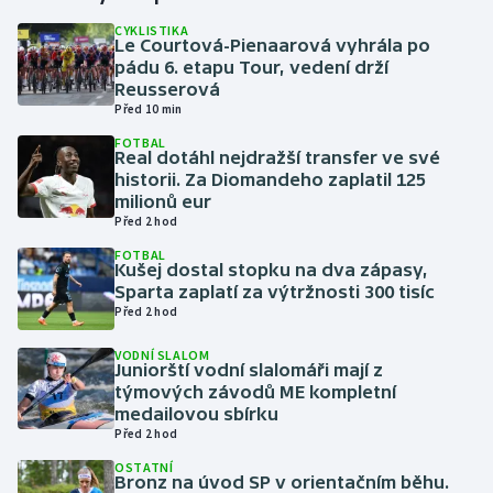
CYKLISTIKA
Le Courtová-Pienaarová vyhrála po
Gymnastika
pádu 6. etapu Tour, vedení drží
Reusserová
Házená
Před 10 min
FOTBAL
Jezdectví
Real dotáhl nejdražší transfer ve své
historii. Za Diomandeho zaplatil 125
milionů eur
Judo
Před 2 hod
FOTBAL
Krasobruslení
Kušej dostal stopku na dva zápasy,
Sparta zaplatí za výtržnosti 300 tisíc
Lezení
Před 2 hod
VODNÍ SLALOM
Lyže a snowboard
Juniorští vodní slalomáři mají z
týmových závodů ME kompletní
medailovou sbírku
Moderní pětiboj
Před 2 hod
OSTATNÍ
Motorsport
Bronz na úvod SP v orientačním běhu.