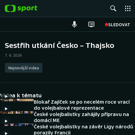
POPULÁRNÍ
SLEDOVAT
Fotbal
Sestřih utkání Česko – Thajsko
Hokej
7. 6. 2026
Tenis
Nejnovější videa
Atletika
Videa k tématu
Cyklistika
Blokař Zajíček se po necelém roce vrací
do volejbalové reprezentace
DALŠÍ SPORTY
České volejbalistky zahájily přípravu na
domácí ME
Americký fotbal
NEPŘEHLÉDNĚTE
České volejbalistky na závěr Ligy národů
porazily Francii