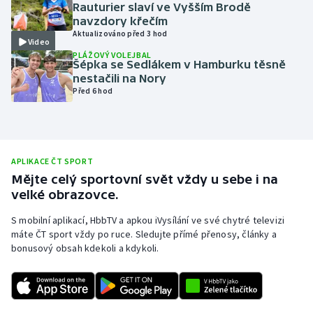
Rauturier slaví ve Vyšším Brodě
Olympijské hry
navzdory křečím
Aktualizováno před 3 hod
Video
Parasport
PLÁŽOVÝ VOLEJBAL
Šépka se Sedlákem v Hamburku těsně
nestačili na Nory
Plavání
Před 6 hod
Plážový volejbal
Ragby
APLIKACE ČT SPORT
Mějte celý sportovní svět vždy u sebe i na
Rychlobruslení
velké obrazovce.
S mobilní aplikací, HbbTV a apkou iVysílání ve své chytré televizi
Rychlostní kanoistika
máte ČT sport vždy po ruce. Sledujte přímé přenosy, články a
bonusový obsah kdekoli a kdykoli.
Short track
Sportovní střelba