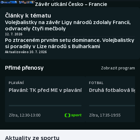
Baseball a softbal
Soutěže
Závěr utkání Česko – Francie
Články k tématu
Basketbal
Historické návraty
Volejbalistky na závěr Ligy národů zdolaly Francii,
odvracely čtyři mečboly
Biatlon
Aplikace ČT sport
12. 7. 2026
Po ztraceném prvním setu dominance. Volejbalistky
si poradily v Lize národů s Bulharkami
Boby a skeleton
AZ kvíz
Aktualizováno 10. 7. 2026
Box
Přímé přenosy
Zobrazit program
Curling
PLAVÁNÍ
FOTBAL
Plavání: TK před ME v plavání
Druhá fotbalová liga
Dostihy
Florbal
Zítra
,
12:30
-
13:00
Zítra
,
17:35
-
19:55
Futsal
Aktuality ze sportu
Golf