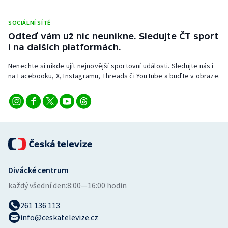
Stolní tenis
SOCIÁLNÍ SÍTĚ
Triatlon
Odteď vám už nic neunikne. Sledujte ČT sport
i na dalších platformách.
Veslování
Nenechte si nikde ujít nejnovější sportovní události. Sledujte nás i
na Facebooku, X, Instagramu, Threads či YouTube a buďte v obraze.
Vodní slalom
Volejbal
Ostatní
Divácké centrum
každý všední den:
8:00—16:00 hodin
261 136 113
info@ceskatelevize.cz