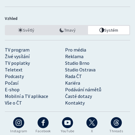
Vzhled
Světlý
Tmavý
Systém
TV program
Pro média
Živé vysílání
Reklama
TV poplatky
Studio Brno
Teletext
Studio Ostrava
Podcasty
Rada ČT
Počasí
Kariéra
E-shop
Podávání námětů
Mobilní a TV aplikace
Časté dotazy
Vše o ČT
Kontakty
Instagram
Facebook
YouTube
X
Threads