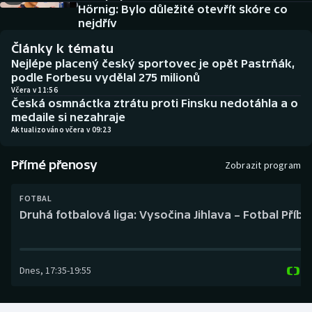
Baseball a softbal
Soutěže
Hörnig: Bylo důležité otevřít skóre co
nejdřív
Basketbal
Historické návraty
Články k tématu
Nejlépe placený český sportovec je opět Pastrňák,
Biatlon
Aplikace ČT sport
podle Forbesu vydělal 275 milionů
Včera v 11:56
Česká osmnáctka ztrátu proti Finsku nedotáhla a o
Boby a skeleton
AZ kvíz
medaile si nezahraje
Aktualizováno včera v 09:23
Box
Přímé přenosy
Zobrazit program
Curling
FOTBAL
Dostihy
Druhá fotbalová liga: Vysočina Jihlava – Fotbal Příb
Florbal
Dnes
,
17:35
-
19:55
Futsal
Golf