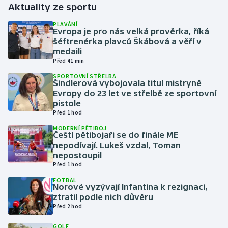
Aktuality ze sportu
Gymnastika
PLAVÁNÍ
Evropa je pro nás velká prověrka, říká
šéftrenérka plavců Škábová a věří v
Házená
medaili
Před 41 min
Jezdectví
SPORTOVNÍ STŘELBA
Šindlerová vybojovala titul mistryně
Evropy do 23 let ve střelbě ze sportovní
Judo
pistole
Před 1 hod
Krasobruslení
MODERNÍ PĚTIBOJ
Čeští pětibojaři se do finále ME
Lezení
nepodívají. Lukeš vzdal, Toman
nepostoupil
Před 1 hod
Lyže a snowboard
FOTBAL
Norové vyzývají Infantina k rezignaci,
Moderní pětiboj
ztratil podle nich důvěru
Před 2 hod
Motorsport
GOLF