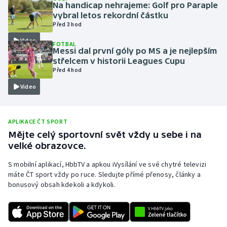
Na handicap nehrajeme: Golf pro Paraple
Olympijské hry
vybral letos rekordní částku
Před 3 hod
Parasport
Video
FOTBAL
Messi dal první góly po MS a je nejlepším
střelcem v historii Leagues Cupu
Plavání
Před 4 hod
Video
Plážový volejbal
Ragby
APLIKACE ČT SPORT
Mějte celý sportovní svět vždy u sebe i na
Rychlobruslení
velké obrazovce.
Rychlostní kanoistika
S mobilní aplikací, HbbTV a apkou iVysílání ve své chytré televizi
máte ČT sport vždy po ruce. Sledujte přímé přenosy, články a
bonusový obsah kdekoli a kdykoli.
Short track
Sportovní střelba