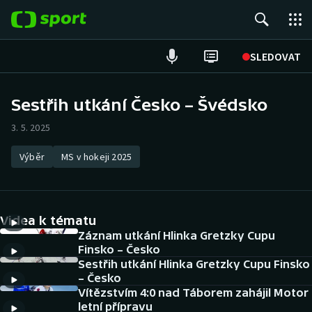
POPULÁRNÍ
SLEDOVAT
Fotbal
Sestřih utkání Česko – Švédsko
Hokej
3. 5. 2025
Tenis
Výběr
MS v hokeji 2025
Atletika
Videa k tématu
Cyklistika
Záznam utkání Hlinka Gretzky Cupu
Finsko – Česko
DALŠÍ SPORTY
Sestřih utkání Hlinka Gretzky Cupu Finsko
– Česko
Americký fotbal
NEPŘEHLÉDNĚTE
Vítězstvím 4:0 nad Táborem zahájil Motor
letní přípravu