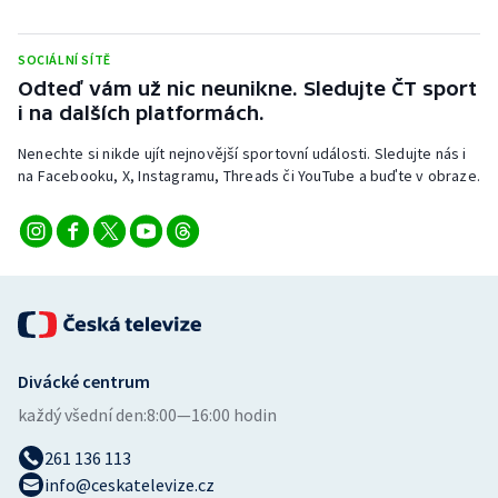
Stolní tenis
SOCIÁLNÍ SÍTĚ
Triatlon
Odteď vám už nic neunikne. Sledujte ČT sport
i na dalších platformách.
Veslování
Nenechte si nikde ujít nejnovější sportovní události. Sledujte nás i
Vodní slalom
na Facebooku, X, Instagramu, Threads či YouTube a buďte v obraze.
Volejbal
Ostatní
Divácké centrum
každý všední den:
8:00—16:00 hodin
261 136 113
info@ceskatelevize.cz