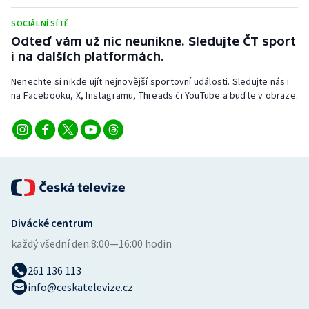
Stolní tenis
SOCIÁLNÍ SÍTĚ
Odteď vám už nic neunikne. Sledujte ČT sport
Triatlon
i na dalších platformách.
Veslování
Nenechte si nikde ujít nejnovější sportovní události. Sledujte nás i
na Facebooku, X, Instagramu, Threads či YouTube a buďte v obraze.
Vodní slalom
Volejbal
Ostatní
Divácké centrum
každý všední den:
8:00—16:00 hodin
261 136 113
info@ceskatelevize.cz