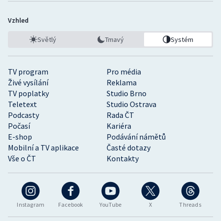
Vzhled
Světlý
Tmavý
Systém
TV program
Pro média
Živé vysílání
Reklama
TV poplatky
Studio Brno
Teletext
Studio Ostrava
Podcasty
Rada ČT
Počasí
Kariéra
E-shop
Podávání námětů
Mobilní a TV aplikace
Časté dotazy
Vše o ČT
Kontakty
Instagram
Facebook
YouTube
X
Threads