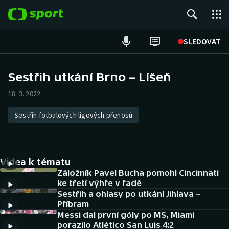
POPULÁRNÍ
SLEDOVAT
Fotbal
Sestřih utkání Brno – Líšeň
Hokej
18. 3. 2022
Tenis
Sestřih fotbalových ligových přenosů
Atletika
Videa k tématu
Cyklistika
Záložník Pavel Bucha pomohl Cincinnati
ke třetí výhře v řadě
DALŠÍ SPORTY
Sestřih a ohlasy po utkání Jihlava –
Příbram
Americký fotbal
NEPŘEHLÉDNĚTE
Messi dal první góly po MS, Miami
porazilo Atlético San Luis 4:2