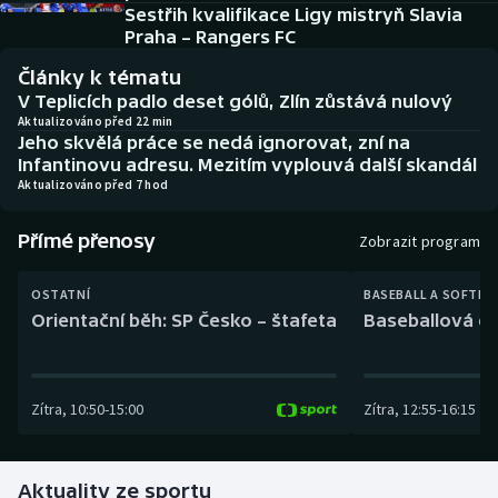
Baseball a softbal
Soutěže
Sestřih kvalifikace Ligy mistryň Slavia
Praha – Rangers FC
Basketbal
Historické návraty
Články k tématu
V Teplicích padlo deset gólů, Zlín zůstává nulový
Biatlon
Aplikace ČT sport
Aktualizováno před 22 min
Jeho skvělá práce se nedá ignorovat, zní na
Infantinovu adresu. Mezitím vyplouvá další skandál
Boby a skeleton
AZ kvíz
Aktualizováno před 7 hod
Box
Přímé přenosy
Zobrazit program
Curling
OSTATNÍ
BASEBALL A SOFTBA
Orientační běh: SP Česko – štafeta
Baseballová ex
Dostihy
Florbal
Zítra
,
10:50
-
15:00
Zítra
,
12:55
-
16:15
Futsal
Aktuality ze sportu
Golf