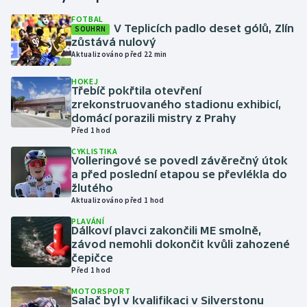
FOTBAL
V Teplicích padlo deset gólů, Zlín
SOUHRN
Gymnastika
zůstává nulový
Aktualizováno před 22 min
Házená
HOKEJ
Třebíč pokřtila otevření
Jezdectví
zrekonstruovaného stadionu exhibicí,
domácí porazili mistry z Prahy
Judo
Před 1 hod
CYKLISTIKA
Volleringové se povedl závěrečný útok
Krasobruslení
a před poslední etapou se převlékla do
žlutého
Lezení
Aktualizováno před 1 hod
PLAVÁNÍ
Lyže a snowboard
Dálkoví plavci zakončili ME smolně,
závod nemohli dokončit kvůli zahozené
čepičce
Moderní pětiboj
Před 1 hod
MOTORSPORT
Motorsport
Salač byl v kvalifikaci v Silverstonu