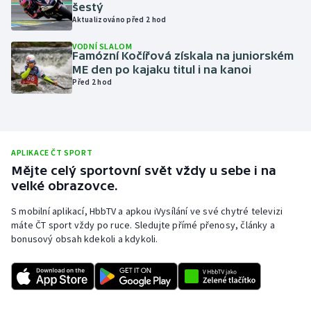
šestý
Olympijské hry
Aktualizováno před 2 hod
VODNÍ SLALOM
Parasport
Famózní Kočířová získala na juniorském
ME den po kajaku titul i na kanoi
Před 2 hod
Plavání
Plážový volejbal
Ragby
APLIKACE ČT SPORT
Mějte celý sportovní svět vždy u sebe i na
velké obrazovce.
Rychlobruslení
S mobilní aplikací, HbbTV a apkou iVysílání ve své chytré televizi
Rychlostní kanoistika
máte ČT sport vždy po ruce. Sledujte přímé přenosy, články a
bonusový obsah kdekoli a kdykoli.
Short track
Sportovní střelba