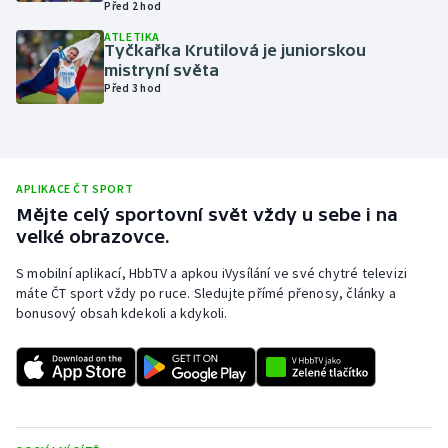
Před 2 hod
Olympijské hry
ATLETIKA
Tyčkařka Krutilová je juniorskou
mistryní světa
Parasport
Před 3 hod
Plavání
Plážový volejbal
APLIKACE ČT SPORT
Mějte celý sportovní svět vždy u sebe i na
Ragby
velké obrazovce.
Rychlobruslení
S mobilní aplikací, HbbTV a apkou iVysílání ve své chytré televizi
máte ČT sport vždy po ruce. Sledujte přímé přenosy, články a
bonusový obsah kdekoli a kdykoli.
Rychlostní kanoistika
Short track
Sportovní střelba