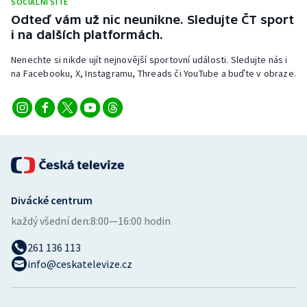
SOCIÁLNÍ SÍTĚ
Stolní tenis
Odteď vám už nic neunikne. Sledujte ČT sport
i na dalších platformách.
Triatlon
Nenechte si nikde ujít nejnovější sportovní události. Sledujte nás i
na Facebooku, X, Instagramu, Threads či YouTube a buďte v obraze.
Veslování
Vodní slalom
Volejbal
Ostatní
Divácké centrum
každý všední den:
8:00—16:00 hodin
261 136 113
info@ceskatelevize.cz