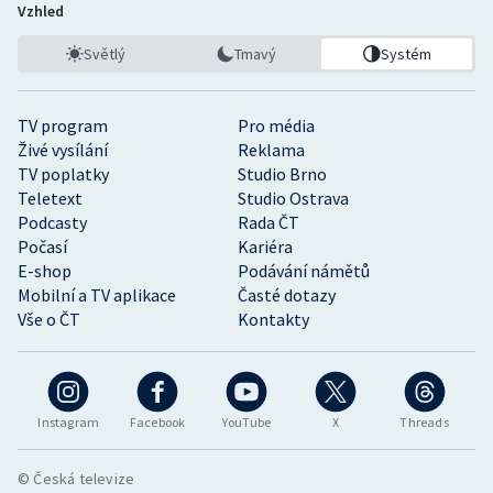
Vzhled
Světlý
Tmavý
Systém
TV program
Pro média
Živé vysílání
Reklama
TV poplatky
Studio Brno
Teletext
Studio Ostrava
Podcasty
Rada ČT
Počasí
Kariéra
E-shop
Podávání námětů
Mobilní a TV aplikace
Časté dotazy
Vše o ČT
Kontakty
Instagram
Facebook
YouTube
X
Threads
© Česká televize