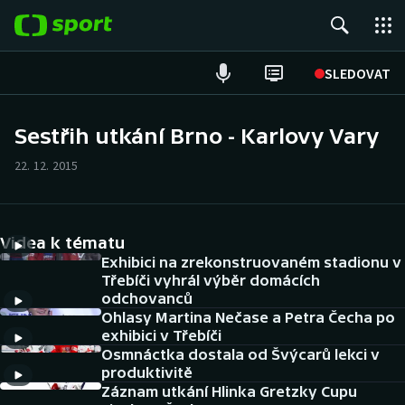
POPULÁRNÍ
SLEDOVAT
Fotbal
Sestřih utkání Brno - Karlovy Vary
Hokej
22. 12. 2015
Tenis
Videa k tématu
Atletika
Exhibici na zrekonstruovaném stadionu v
Třebíči vyhrál výběr domácích
Cyklistika
odchovanců
Ohlasy Martina Nečase a Petra Čecha po
DALŠÍ SPORTY
exhibici v Třebíči
Osmnáctka dostala od Švýcarů lekci v
produktivitě
Americký fotbal
NEPŘEHLÉDNĚTE
Záznam utkání Hlinka Gretzky Cupu