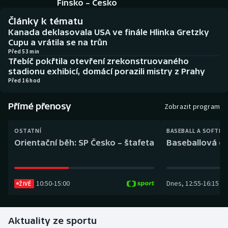
Finsko – Česko
Baseball a softbal
Soutěže
Články k tématu
Basketbal
Historické návraty
Kanada deklasovala USA ve finále Hlinka Gretzky
Cupu a vrátila se na trůn
Před 53 min
Biatlon
Aplikace ČT sport
Třebíč pokřtila otevření zrekonstruovaného
stadionu exhibicí, domácí porazili mistry z Prahy
Boby a skeleton
AZ kvíz
Před 16 hod
Box
Přímé přenosy
Zobrazit program
Curling
OSTATNÍ
BASEBALL A SOFTBA
Orientační běh: SP Česko – štafeta
Baseballová ex
Dostihy
Florbal
10:50
-
15:00
Dnes
,
12:55
-
16:15
ŽIVĚ
Futsal
Aktuality ze sportu
Golf