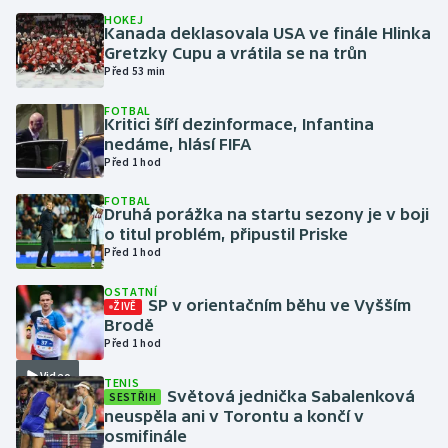
HOKEJ
Kanada deklasovala USA ve finále Hlinka
Gymnastika
Gretzky Cupu a vrátila se na trůn
Před 53 min
Házená
FOTBAL
Kritici šíří dezinformace, Infantina
Jezdectví
nedáme, hlásí FIFA
Před 1 hod
Judo
FOTBAL
Druhá porážka na startu sezony je v boji
o titul problém, připustil Priske
Krasobruslení
Před 1 hod
Lezení
OSTATNÍ
SP v orientačním běhu ve Vyšším
ŽIVĚ
Brodě
Lyže a snowboard
Před 1 hod
Video
Moderní pětiboj
TENIS
Světová jednička Sabalenková
SESTŘIH
neuspěla ani v Torontu a končí v
Motorsport
osmifinále