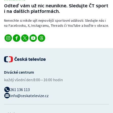
Stolní tenis
Odteď vám už nic neunikne. Sledujte ČT sport
i na dalších platformách.
Triatlon
Nenechte si nikde ujít nejnovější sportovní události. Sledujte nás i
na Facebooku, X, Instagramu, Threads či YouTube a buďte v obraze.
Veslování
Vodní slalom
Volejbal
Ostatní
Divácké centrum
každý všední den:
8:00—16:00 hodin
261 136 113
info@ceskatelevize.cz