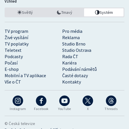
Vzhled
Světlý
Tmavý
Systém
TV program
Pro média
Živé vysílání
Reklama
TV poplatky
Studio Brno
Teletext
Studio Ostrava
Podcasty
Rada ČT
Počasí
Kariéra
E-shop
Podávání námětů
Mobilní a TV aplikace
Časté dotazy
Vše o ČT
Kontakty
Instagram
Facebook
YouTube
X
Threads
© Česká televize