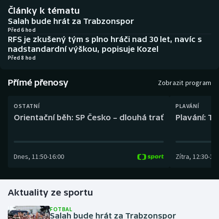
Baseball a softbal
Soutěže
Články k tématu
Salah bude hrát za Trabzonspor
Basketbal
Historické návraty
Před 6 hod
RFS je zkušený tým s plno hráči nad 30 let, navíc s
nadstandardní výškou, popisuje Kozel
Biatlon
Aplikace ČT sport
Před 8 hod
Boby a skeleton
AZ kvíz
Přímé přenosy
Zobrazit program
Box
OSTATNÍ
PLAVÁNÍ
Orientační běh: SP Česko – dlouhá trať
Plavání: TK
Curling
Dostihy
Dnes
,
11:50
-
16:00
Zítra
,
12:30
-
13:
Florbal
Aktuality ze sportu
Futsal
FOTBAL
Salah bude hrát za Trabzonspor
Golf