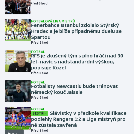
Před 6 hod
Gymnastika
FOTBALOVÁ LIGA MISTRŮ
Fenerbahce Istanbul zdolalo Štýrský
Házená
Hradec a je blíže případnému duelu se
Spartou
Jezdectví
Před 7 hod
FOTBAL
RFS je zkušený tým s plno hráči nad 30
Judo
let, navíc s nadstandardní výškou,
popisuje Kozel
Krasobruslení
Před 8 hod
FOTBAL
Lezení
Fotbalisty Newcastlu bude trénovat
německý kouč Jaissle
Před 9 hod
Lyže a snowboard
FOTBAL
Slávistky v předkole kvalifikace
Moderní pětiboj
SESTŘIH
podlehly Rangers 1:2 a Liga mistryň pro
ně zůstala zavřená
Motorsport
Před 9 hod