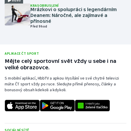
Video
KRASOBRUSLENÍ
Olympijské hry
Mrázkovi o spolupráci s legendárním
Deanem: Náročné, ale zajímavé a
přínosné
Parasport
Před 9 hod
Plavání
Plážový volejbal
APLIKACE ČT SPORT
Mějte celý sportovní svět vždy u sebe i na
Ragby
velké obrazovce.
S mobilní aplikací, HbbTV a apkou iVysílání ve své chytré televizi
Rychlobruslení
máte ČT sport vždy po ruce. Sledujte přímé přenosy, články a
bonusový obsah kdekoli a kdykoli.
Rychlostní kanoistika
Short track
Sportovní střelba
SOCIÁLNÍ SÍTĚ