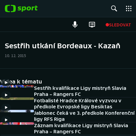
POPULÁRNÍ
SLEDOVAT
Fotbal
Sestřih utkání Bordeaux - Kazaň
Hokej
10. 12. 2015
Tenis
Videa k tématu
Atletika
Sestřih kvalifikace Ligy mistryň Slavia
Praha – Rangers FC
Cyklistika
Fotbalisté Hradce Králové vyzvou v
předkole Evropské ligy Besiktas
DALŠÍ SPORTY
Jablonec čeká ve 3. předkole Konferenční
ligy RFS Riga
Americký fotbal
Záznam kvalifikace Ligy mistryň Slavia
NEPŘEHLÉDNĚTE
Praha – Rangers FC