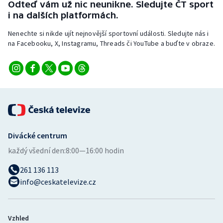
Odteď vám už nic neunikne. Sledujte ČT sport
Stolní tenis
i na dalších platformách.
Triatlon
Nenechte si nikde ujít nejnovější sportovní události. Sledujte nás i
na Facebooku, X, Instagramu, Threads či YouTube a buďte v obraze.
Veslování
Vodní slalom
Volejbal
Ostatní
Divácké centrum
každý všední den:
8:00—16:00 hodin
261 136 113
info@ceskatelevize.cz
Vzhled