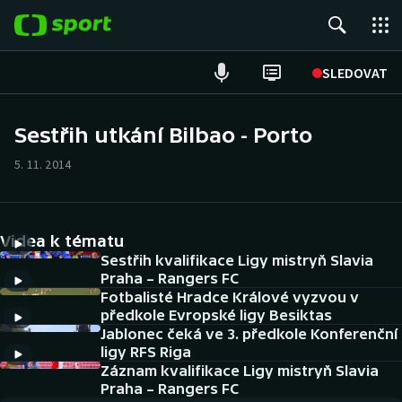
POPULÁRNÍ
SLEDOVAT
Fotbal
Sestřih utkání Bilbao - Porto
Hokej
5. 11. 2014
Tenis
Videa k tématu
Atletika
Sestřih kvalifikace Ligy mistryň Slavia
Praha – Rangers FC
Cyklistika
Fotbalisté Hradce Králové vyzvou v
předkole Evropské ligy Besiktas
DALŠÍ SPORTY
Jablonec čeká ve 3. předkole Konferenční
ligy RFS Riga
Americký fotbal
Záznam kvalifikace Ligy mistryň Slavia
NEPŘEHLÉDNĚTE
Praha – Rangers FC