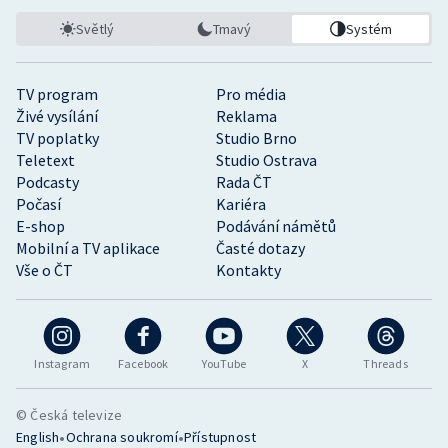
Světlý
Tmavý
Systém
TV program
Pro média
Živé vysílání
Reklama
TV poplatky
Studio Brno
Teletext
Studio Ostrava
Podcasty
Rada ČT
Počasí
Kariéra
E-shop
Podávání námětů
Mobilní a TV aplikace
Časté dotazy
Vše o ČT
Kontakty
Instagram
Facebook
YouTube
X
Threads
© Česká televize
•
•
English
Ochrana soukromí
Přístupnost