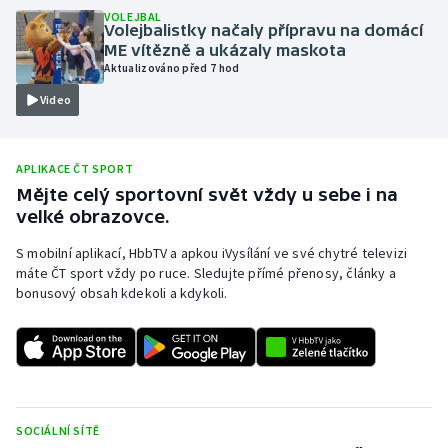
VOLEJBAL
Olympijské hry
Volejbalistky načaly přípravu na domácí
ME vítězně a ukázaly maskota
Aktualizováno před 7 hod
Parasport
Video
Plavání
APLIKACE ČT SPORT
Plážový volejbal
Mějte celý sportovní svět vždy u sebe i na
velké obrazovce.
Ragby
S mobilní aplikací, HbbTV a apkou iVysílání ve své chytré televizi
Rychlobruslení
máte ČT sport vždy po ruce. Sledujte přímé přenosy, články a
bonusový obsah kdekoli a kdykoli.
Rychlostní kanoistika
Short track
Sportovní střelba
SOCIÁLNÍ SÍTĚ