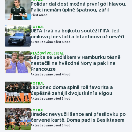
Polidar dal dost možná první gól hlavou.
Palici nemám úplně špatnou, zářil
Gymnastika
Před 4 hod
FOTBAL
Házená
UEFA trvá na bojkotu soutěží FIFA. Její
omluva jí nestačí a Infantinovi už nevěří
Jezdectví
Aktualizováno před 4 hod
PLÁŽOVÝ VOLEJBAL
Judo
Šépka se Sedlákem v Hamburku těsně
nestačili na hvězdné Nory a pak i na
Francouze
Krasobruslení
Aktualizováno před 4 hod
FOTBAL
Lezení
Jablonec doma splnil roli favorita a
úspěšně zahájil dvojutkání s Rigou
Lyže a snowboard
Aktualizováno před 5 hod
FOTBAL
Moderní pětiboj
Hradec nevyužil šance ani přesilovku po
červené kartě. Doma padl s Besiktasem
Aktualizováno před 5 hod
Motorsport