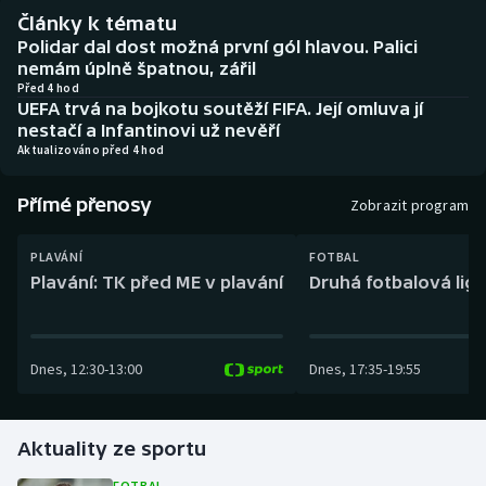
Baseball a softbal
Soutěže
Články k tématu
Polidar dal dost možná první gól hlavou. Palici
Basketbal
Historické návraty
nemám úplně špatnou, zářil
Před 4 hod
UEFA trvá na bojkotu soutěží FIFA. Její omluva jí
Biatlon
Aplikace ČT sport
nestačí a Infantinovi už nevěří
Aktualizováno před 4 hod
Boby a skeleton
AZ kvíz
Přímé přenosy
Zobrazit program
Box
PLAVÁNÍ
FOTBAL
Curling
Plavání: TK před ME v plavání
Druhá fotbalová liga
Dostihy
Dnes
,
12:30
-
13:00
Dnes
,
17:35
-
19:55
Florbal
Futsal
Aktuality ze sportu
Golf
FOTBAL