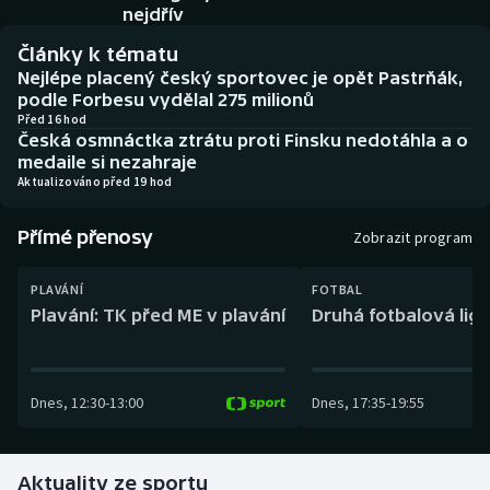
Baseball a softbal
Soutěže
nejdřív
Články k tématu
Basketbal
Historické návraty
Nejlépe placený český sportovec je opět Pastrňák,
podle Forbesu vydělal 275 milionů
Biatlon
Aplikace ČT sport
Před 16 hod
Česká osmnáctka ztrátu proti Finsku nedotáhla a o
medaile si nezahraje
Boby a skeleton
AZ kvíz
Aktualizováno před 19 hod
Box
Přímé přenosy
Zobrazit program
Curling
PLAVÁNÍ
FOTBAL
Plavání: TK před ME v plavání
Druhá fotbalová liga
Dostihy
Florbal
Dnes
,
12:30
-
13:00
Dnes
,
17:35
-
19:55
Futsal
Aktuality ze sportu
Golf