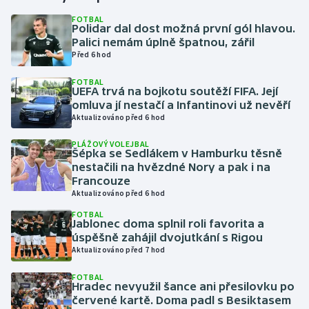
FOTBAL
Polidar dal dost možná první gól hlavou.
Gymnastika
Palici nemám úplně špatnou, zářil
Před 6 hod
Házená
FOTBAL
UEFA trvá na bojkotu soutěží FIFA. Její
Jezdectví
omluva jí nestačí a Infantinovi už nevěří
Aktualizováno před 6 hod
Judo
PLÁŽOVÝ VOLEJBAL
Šépka se Sedlákem v Hamburku těsně
Krasobruslení
nestačili na hvězdné Nory a pak i na
Francouze
Aktualizováno před 6 hod
Lezení
FOTBAL
Jablonec doma splnil roli favorita a
Lyže a snowboard
úspěšně zahájil dvojutkání s Rigou
Aktualizováno před 7 hod
Moderní pětiboj
FOTBAL
Hradec nevyužil šance ani přesilovku po
Motorsport
červené kartě. Doma padl s Besiktasem