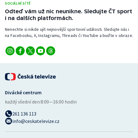
SOCIÁLNÍ SÍTĚ
Stolní tenis
Odteď vám už nic neunikne. Sledujte ČT sport
i na dalších platformách.
Triatlon
Nenechte si nikde ujít nejnovější sportovní události. Sledujte nás i
Veslování
na Facebooku, X, Instagramu, Threads či YouTube a buďte v obraze.
Vodní slalom
Volejbal
Ostatní
Divácké centrum
každý všední den:
8:00—16:00 hodin
261 136 113
info@ceskatelevize.cz