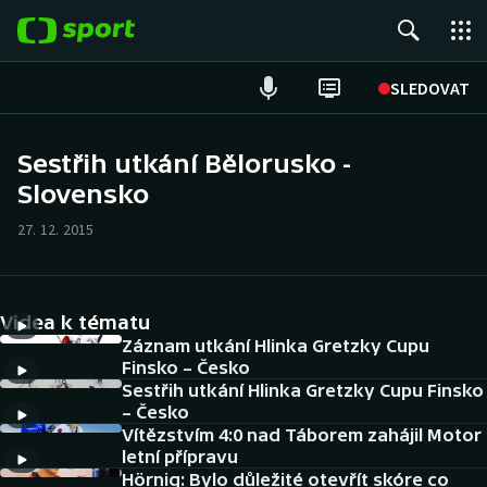
POPULÁRNÍ
SLEDOVAT
Fotbal
Sestřih utkání Bělorusko -
Slovensko
Hokej
27. 12. 2015
Tenis
Atletika
Videa k tématu
Cyklistika
Záznam utkání Hlinka Gretzky Cupu
Finsko – Česko
Sestřih utkání Hlinka Gretzky Cupu Finsko
DALŠÍ SPORTY
– Česko
Vítězstvím 4:0 nad Táborem zahájil Motor
Americký fotbal
NEPŘEHLÉDNĚTE
letní přípravu
Hörnig: Bylo důležité otevřít skóre co