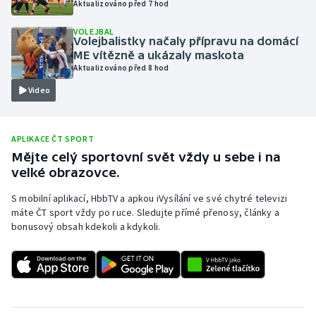
Aktualizováno před 7 hod
Olympijské hry
VOLEJBAL
Volejbalistky načaly přípravu na domácí
Parasport
ME vítězně a ukázaly maskota
Aktualizováno před 8 hod
Plavání
Video
Plážový volejbal
APLIKACE ČT SPORT
Ragby
Mějte celý sportovní svět vždy u sebe i na
velké obrazovce.
Rychlobruslení
S mobilní aplikací, HbbTV a apkou iVysílání ve své chytré televizi
máte ČT sport vždy po ruce. Sledujte přímé přenosy, články a
Rychlostní kanoistika
bonusový obsah kdekoli a kdykoli.
Short track
Sportovní střelba