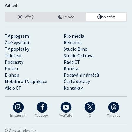
Vzhled
Světlý
Tmavý
Systém
TV program
Pro média
Živé vysílání
Reklama
TV poplatky
Studio Brno
Teletext
Studio Ostrava
Podcasty
Rada ČT
Počasí
Kariéra
E-shop
Podávání námětů
Mobilní a TV aplikace
Časté dotazy
Vše o ČT
Kontakty
Instagram
Facebook
YouTube
X
Threads
© Česká televize