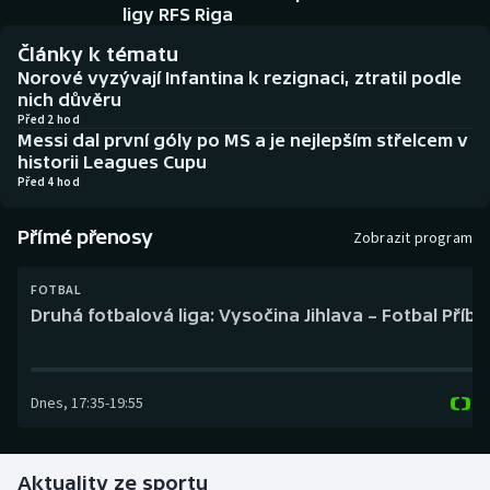
Baseball a softbal
Soutěže
ligy RFS Riga
Články k tématu
Basketbal
Historické návraty
Norové vyzývají Infantina k rezignaci, ztratil podle
nich důvěru
Biatlon
Aplikace ČT sport
Před 2 hod
Messi dal první góly po MS a je nejlepším střelcem v
historii Leagues Cupu
Boby a skeleton
AZ kvíz
Před 4 hod
Box
Přímé přenosy
Zobrazit program
Curling
FOTBAL
Druhá fotbalová liga: Vysočina Jihlava – Fotbal Příb
Dostihy
Florbal
Dnes
,
17:35
-
19:55
Futsal
Aktuality ze sportu
Golf