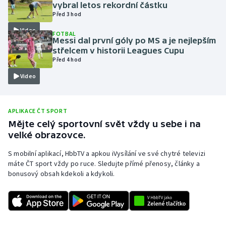
vybral letos rekordní částku
Olympijské hry
Před 3 hod
Video
FOTBAL
Parasport
Messi dal první góly po MS a je nejlepším
střelcem v historii Leagues Cupu
Před 4 hod
Plavání
Video
Plážový volejbal
Ragby
APLIKACE ČT SPORT
Mějte celý sportovní svět vždy u sebe i na
velké obrazovce.
Rychlobruslení
S mobilní aplikací, HbbTV a apkou iVysílání ve své chytré televizi
Rychlostní kanoistika
máte ČT sport vždy po ruce. Sledujte přímé přenosy, články a
bonusový obsah kdekoli a kdykoli.
Short track
Sportovní střelba