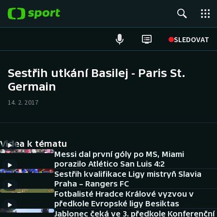
POPULÁRNÍ
SLEDOVAT
Fotbal
Sestřih utkání Basilej - Paris St.
Germain
Hokej
14. 2. 2017
Tenis
Atletika
Videa k tématu
Cyklistika
Messi dal první góly po MS, Miami
porazilo Atlético San Luis 4:2
Sestřih kvalifikace Ligy mistryň Slavia
DALŠÍ SPORTY
Praha – Rangers FC
Fotbalisté Hradce Králové vyzvou v
Americký fotbal
NEPŘEHLÉDNĚTE
předkole Evropské ligy Besiktas
Jablonec čeká ve 3. předkole Konferenční