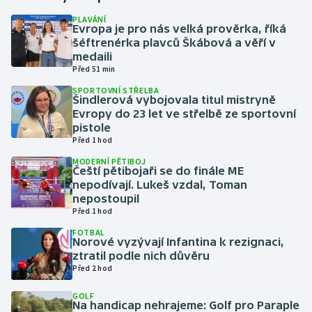
PLAVÁNÍ
Evropa je pro nás velká prověrka, říká
Gymnastika
šéftrenérka plavců Škábová a věří v
medaili
Házená
Před 51 min
SPORTOVNÍ STŘELBA
Jezdectví
Šindlerová vybojovala titul mistryně
Evropy do 23 let ve střelbě ze sportovní
pistole
Judo
Před 1 hod
MODERNÍ PĚTIBOJ
Krasobruslení
Čeští pětibojaři se do finále ME
nepodívají. Lukeš vzdal, Toman
Lezení
nepostoupil
Před 1 hod
Lyže a snowboard
FOTBAL
Norové vyzývají Infantina k rezignaci,
ztratil podle nich důvěru
Moderní pětiboj
Před 2 hod
GOLF
Motorsport
Na handicap nehrajeme: Golf pro Paraple