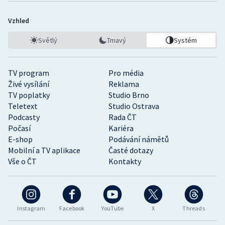
Vzhled
Světlý
Tmavý
Systém
TV program
Pro média
Živé vysílání
Reklama
TV poplatky
Studio Brno
Teletext
Studio Ostrava
Podcasty
Rada ČT
Počasí
Kariéra
E-shop
Podávání námětů
Mobilní a TV aplikace
Časté dotazy
Vše o ČT
Kontakty
Instagram
Facebook
YouTube
X
Threads