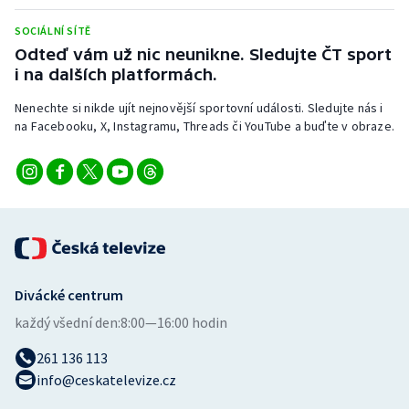
Stolní tenis
SOCIÁLNÍ SÍTĚ
Odteď vám už nic neunikne. Sledujte ČT sport
Triatlon
i na dalších platformách.
Veslování
Nenechte si nikde ujít nejnovější sportovní události. Sledujte nás i
na Facebooku, X, Instagramu, Threads či YouTube a buďte v obraze.
Vodní slalom
Volejbal
Ostatní
Divácké centrum
každý všední den:
8:00—16:00 hodin
261 136 113
info@ceskatelevize.cz