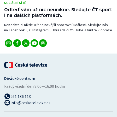
SOCIÁLNÍ SÍTĚ
Stolní tenis
Odteď vám už nic neunikne. Sledujte ČT sport
i na dalších platformách.
Triatlon
Nenechte si nikde ujít nejnovější sportovní události. Sledujte nás i
Veslování
na Facebooku, X, Instagramu, Threads či YouTube a buďte v obraze.
Vodní slalom
Volejbal
Ostatní
Divácké centrum
každý všední den:
8:00—16:00 hodin
261 136 113
info@ceskatelevize.cz