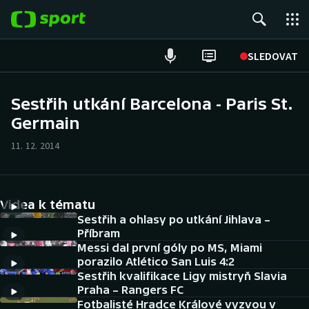
POPULÁRNÍ
SLEDOVAT
Fotbal
Sestřih utkání Barcelona - Paris St.
Germain
Hokej
11. 12. 2014
Tenis
Atletika
Videa k tématu
Cyklistika
Sestřih a ohlasy po utkání Jihlava –
Příbram
Messi dal první góly po MS, Miami
DALŠÍ SPORTY
porazilo Atlético San Luis 4:2
Sestřih kvalifikace Ligy mistryň Slavia
Americký fotbal
NEPŘEHLÉDNĚTE
Praha – Rangers FC
Fotbalisté Hradce Králové vyzvou v