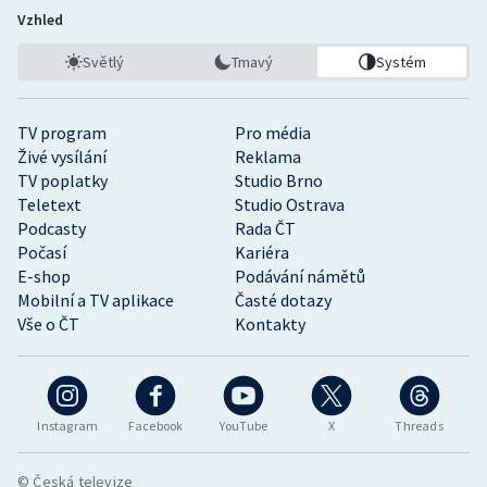
Vzhled
Světlý
Tmavý
Systém
TV program
Pro média
Živé vysílání
Reklama
TV poplatky
Studio Brno
Teletext
Studio Ostrava
Podcasty
Rada ČT
Počasí
Kariéra
E-shop
Podávání námětů
Mobilní a TV aplikace
Časté dotazy
Vše o ČT
Kontakty
Instagram
Facebook
YouTube
X
Threads
© Česká televize