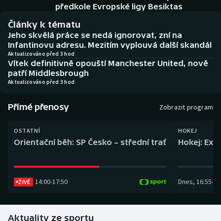
Baseball a softbal
Soutěže
předkole Evropské ligy Besiktas
Články k tématu
Basketbal
Historické návraty
Jeho skvělá práce se nedá ignorovat, zní na
Infantinovu adresu. Mezitím vyplouvá další skandál
Biatlon
Aplikace ČT sport
Aktualizováno před 3 hod
Vítek definitivně opouští Manchester United, nově
patří Middlesbrough
Boby a skeleton
AZ kvíz
Aktualizováno před 3 hod
Box
Přímé přenosy
Zobrazit program
Curling
OSTATNÍ
HOKEJ
Orientační běh: SP Česko – střední trať
Hokej: Exh
Dostihy
Florbal
14:00
-
17:50
Dnes
,
16:55
-
19
ŽIVĚ
Futsal
Aktuality ze sportu
Golf