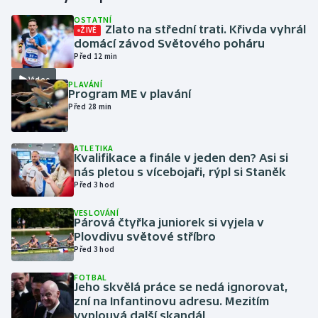
OSTATNÍ
Zlato na střední trati. Křivda vyhrál
ŽIVĚ
Gymnastika
domácí závod Světového poháru
Před 12 min
Házená
Video
PLAVÁNÍ
Program ME v plavání
Jezdectví
Před 28 min
Judo
ATLETIKA
Kvalifikace a finále v jeden den? Asi si
Krasobruslení
nás pletou s vícebojaři, rýpl si Staněk
Před 3 hod
Lezení
VESLOVÁNÍ
Párová čtyřka juniorek si vyjela v
Lyže a snowboard
Plovdivu světové stříbro
Před 3 hod
Moderní pětiboj
FOTBAL
Jeho skvělá práce se nedá ignorovat,
zní na Infantinovu adresu. Mezitím
Motorsport
vyplouvá další skandál