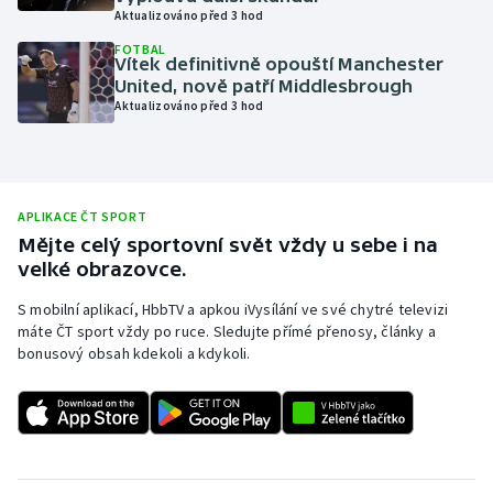
Aktualizováno před 3 hod
Olympijské hry
FOTBAL
Vítek definitivně opouští Manchester
Parasport
United, nově patří Middlesbrough
Aktualizováno před 3 hod
Plavání
Plážový volejbal
APLIKACE ČT SPORT
Ragby
Mějte celý sportovní svět vždy u sebe i na
velké obrazovce.
Rychlobruslení
S mobilní aplikací, HbbTV a apkou iVysílání ve své chytré televizi
máte ČT sport vždy po ruce. Sledujte přímé přenosy, články a
Rychlostní kanoistika
bonusový obsah kdekoli a kdykoli.
Short track
Sportovní střelba