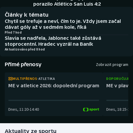
Baseball a softbal
Soutěže
porazilo Atlético San Luis 4:2
Články k tématu
Basketbal
Historické návraty
Chytil se trefuje a neví, čím to je. Vždy jsem začal
dávat góly až v sedmém kole, říká
Biatlon
Aplikace ČT sport
Před 7 hod
Slavia se nadřela, Jablonec také zůstává
stoprocentní. Hradec vyzrál na Baník
Boby a skeleton
AZ kvíz
Aktualizováno před 8 hod
Box
Přímé přenosy
Zobrazit program
Curling
MULTIPŘENOS
ATLETIKA
DOPORUČUJEM
ME v atletice 2026: dopolední program
ME v plaván
Dostihy
Florbal
Dnes
,
11:20
-
14:40
Dnes
,
18:25
-
21
Futsal
Aktuality ze sportu
Golf