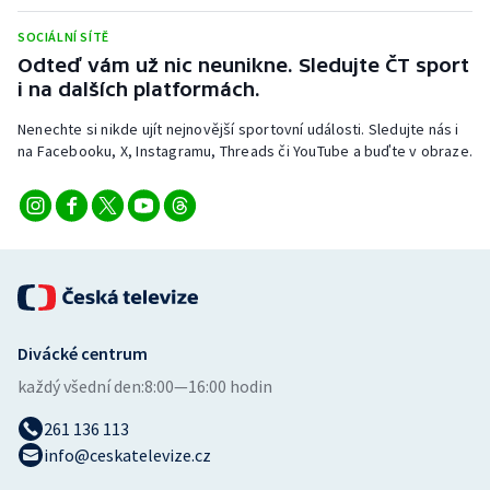
Stolní tenis
SOCIÁLNÍ SÍTĚ
Odteď vám už nic neunikne. Sledujte ČT sport
Triatlon
i na dalších platformách.
Veslování
Nenechte si nikde ujít nejnovější sportovní události. Sledujte nás i
na Facebooku, X, Instagramu, Threads či YouTube a buďte v obraze.
Vodní slalom
Volejbal
Ostatní
Divácké centrum
každý všední den:
8:00—16:00 hodin
261 136 113
info@ceskatelevize.cz