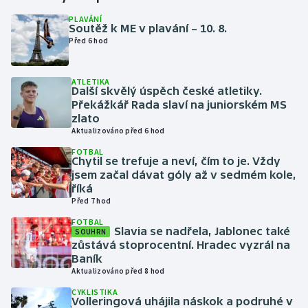
PLAVÁNÍ
Soutěž k ME v plavání – 10. 8.
Gymnastika
Před 6 hod
Házená
ATLETIKA
Další skvělý úspěch české atletiky.
Jezdectví
Překážkář Rada slaví na juniorském MS
zlato
Judo
Aktualizováno před 6 hod
FOTBAL
Chytil se trefuje a neví, čím to je. Vždy
Krasobruslení
jsem začal dávat góly až v sedmém kole,
říká
Lezení
Před 7 hod
FOTBAL
Lyže a snowboard
Slavia se nadřela, Jablonec také
SOUHRN
zůstává stoprocentní. Hradec vyzrál na
Baník
Moderní pětiboj
Aktualizováno před 8 hod
CYKLISTIKA
Motorsport
Volleringová uhájila náskok a podruhé v