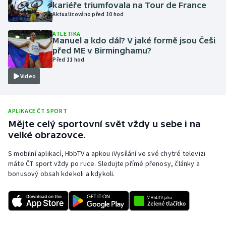
kariéře triumfovala na Tour de France
Olympijské hry
Aktualizováno před 10 hod
ATLETIKA
Parasport
Manuel a kdo dál? V jaké formě jsou Češi
před ME v Birminghamu?
Před 11 hod
Plavání
Video
Plážový volejbal
Ragby
APLIKACE ČT SPORT
Mějte celý sportovní svět vždy u sebe i na
velké obrazovce.
Rychlobruslení
S mobilní aplikací, HbbTV a apkou iVysílání ve své chytré televizi
Rychlostní kanoistika
máte ČT sport vždy po ruce. Sledujte přímé přenosy, články a
bonusový obsah kdekoli a kdykoli.
Short track
Sportovní střelba