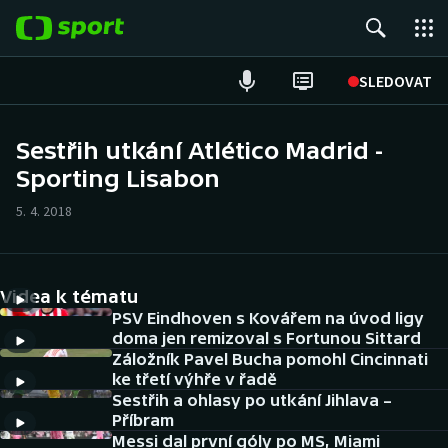
POPULÁRNÍ
SLEDOVAT
Fotbal
Sestřih utkání Atlético Madrid -
Sporting Lisabon
Hokej
5. 4. 2018
Tenis
Atletika
Videa k tématu
Cyklistika
PSV Eindhoven s Kovářem na úvod ligy
doma jen remizoval s Fortunou Sittard
Záložník Pavel Bucha pomohl Cincinnati
DALŠÍ SPORTY
ke třetí výhře v řadě
Sestřih a ohlasy po utkání Jihlava –
Americký fotbal
NEPŘEHLÉDNĚTE
Příbram
Messi dal první góly po MS, Miami