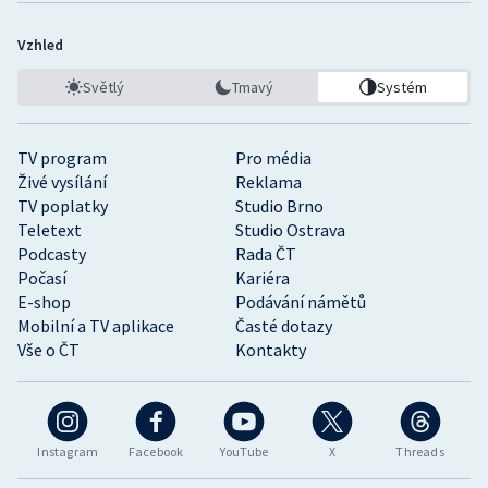
Vzhled
Světlý
Tmavý
Systém
TV program
Pro média
Živé vysílání
Reklama
TV poplatky
Studio Brno
Teletext
Studio Ostrava
Podcasty
Rada ČT
Počasí
Kariéra
E-shop
Podávání námětů
Mobilní a TV aplikace
Časté dotazy
Vše o ČT
Kontakty
Instagram
Facebook
YouTube
X
Threads