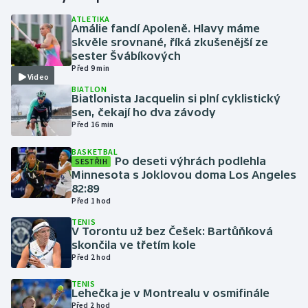
ATLETIKA
Amálie fandí Apoleně. Hlavy máme
Gymnastika
skvěle srovnané, říká zkušenější ze
sester Švábíkových
Házená
Před 9 min
Video
BIATLON
Jezdectví
Biatlonista Jacquelin si plní cyklistický
sen, čekají ho dva závody
Před 16 min
Judo
BASKETBAL
Po deseti výhrách podlehla
SESTŘIH
Krasobruslení
Minnesota s Joklovou doma Los Angeles
82:89
Lezení
Před 1 hod
TENIS
Lyže a snowboard
V Torontu už bez Češek: Bartůňková
skončila ve třetím kole
Před 2 hod
Moderní pětiboj
TENIS
Lehečka je v Montrealu v osmifinále
Motorsport
Před 2 hod