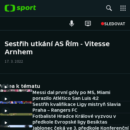
POPULÁRNÍ
SLEDOVAT
Fotbal
Sestřih utkání AS Řím - Vitesse
Arnhem
Hokej
17. 3. 2022
Tenis
Atletika
Videa k tématu
Cyklistika
Messi dal první góly po MS, Miami
porazilo Atlético San Luis 4:2
Sestřih kvalifikace Ligy mistryň Slavia
DALŠÍ SPORTY
Praha – Rangers FC
Fotbalisté Hradce Králové vyzvou v
Americký fotbal
NEPŘEHLÉDNĚTE
předkole Evropské ligy Besiktas
Jablonec čeká ve 3. předkole Konferenční