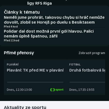
Baseball a softbal
Soutěže
ligy RFS Riga
Články k tématu
Basketbal
Historické návraty
Neměli jsme prohrát, takovou chybu si hráč nemůže
dovolit, zlobil se Horejš po duelu s Besiktasem
Biatlon
Aplikace ČT sport
Před 4 hod
Polidar dal dost možná první gól hlavou. Palici
nemám úplně špatnou, zářil
Boby a skeleton
AZ kvíz
Před 12 hod
Box
Přímé přenosy
Zobrazit program
Curling
PLAVÁNÍ
FOTBAL
Plavání: TK před ME v plavání
Druhá fotbalová liga
Dostihy
Florbal
Dnes
,
12:30
-
13:00
Dnes
,
17:35
-
19:55
Futsal
Aktuality ze sportu
Golf