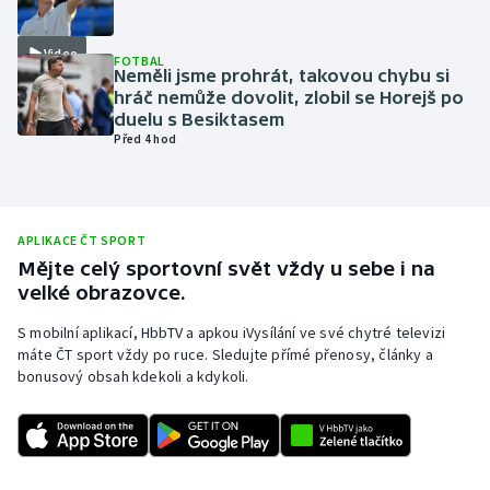
Olympijské hry
Video
FOTBAL
Neměli jsme prohrát, takovou chybu si
Parasport
hráč nemůže dovolit, zlobil se Horejš po
duelu s Besiktasem
Plavání
Před 4 hod
Plážový volejbal
Ragby
APLIKACE ČT SPORT
Mějte celý sportovní svět vždy u sebe i na
velké obrazovce.
Rychlobruslení
S mobilní aplikací, HbbTV a apkou iVysílání ve své chytré televizi
Rychlostní kanoistika
máte ČT sport vždy po ruce. Sledujte přímé přenosy, články a
bonusový obsah kdekoli a kdykoli.
Short track
Sportovní střelba