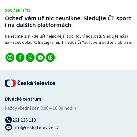
Stolní tenis
SOCIÁLNÍ SÍTĚ
Odteď vám už nic neunikne. Sledujte ČT sport
Triatlon
i na dalších platformách.
Veslování
Nenechte si nikde ujít nejnovější sportovní události. Sledujte nás i
na Facebooku, X, Instagramu, Threads či YouTube a buďte v obraze.
Vodní slalom
Volejbal
Ostatní
Divácké centrum
každý všední den:
8:00—16:00 hodin
261 136 113
info@ceskatelevize.cz