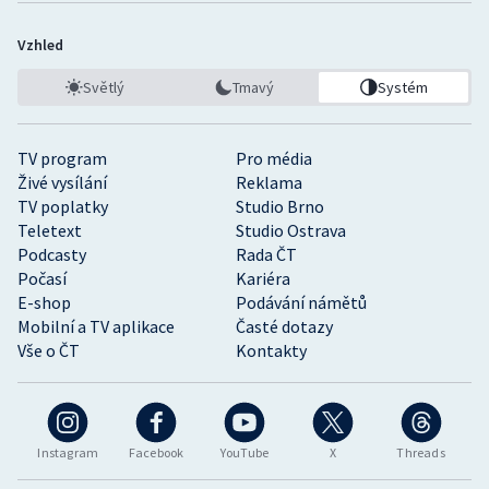
Vzhled
Světlý
Tmavý
Systém
TV program
Pro média
Živé vysílání
Reklama
TV poplatky
Studio Brno
Teletext
Studio Ostrava
Podcasty
Rada ČT
Počasí
Kariéra
E-shop
Podávání námětů
Mobilní a TV aplikace
Časté dotazy
Vše o ČT
Kontakty
Instagram
Facebook
YouTube
X
Threads