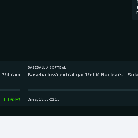
Moderní pětiboj
Triatlon
Motorsport
Veslování
Olympijské hry
Vodní slalom
Parasport
Volejbal
Plavání
Ostatní
BASEBALL A SOFTBAL
l Příbram
Baseballová extraliga: Třebíč Nuclears – So
Plážový volejbal
Dnes
,
18:55
-
22:15