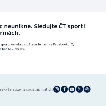
 neunikne. Sledujte ČT sport i
ormách.
 sportovní události. Sledujte nás i na Facebooku, X,
a buďte v obraze.
eská televize na sociálních sítích: