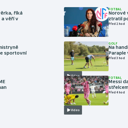
FOTBAL
ěrka, říká
Norové v
a věří v
ztratil 
Před 2 hod
GOLF
mistryně
Na handi
ze sportovní
Paraple 
Před 3 hod
Video
FOTBAL
 ME
Messi da
man
střelcem
Před 4 hod
Video