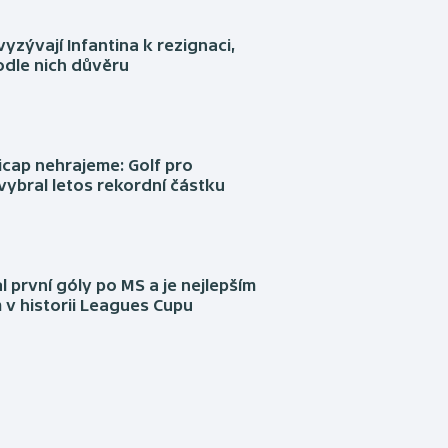
yzývají Infantina k rezignaci,
podle nich důvěru
cap nehrajeme: Golf pro
vybral letos rekordní částku
l první góly po MS a je nejlepším
 v historii Leagues Cupu