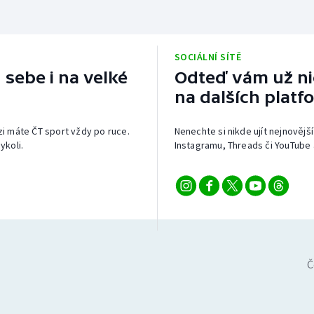
SOCIÁLNÍ SÍTĚ
 sebe i na velké
Odteď vám už nic
na dalších platf
izi máte ČT sport vždy po ruce.
Nenechte si nikde ujít nejnovější
ykoli.
Instagramu, Threads či YouTube 
Č