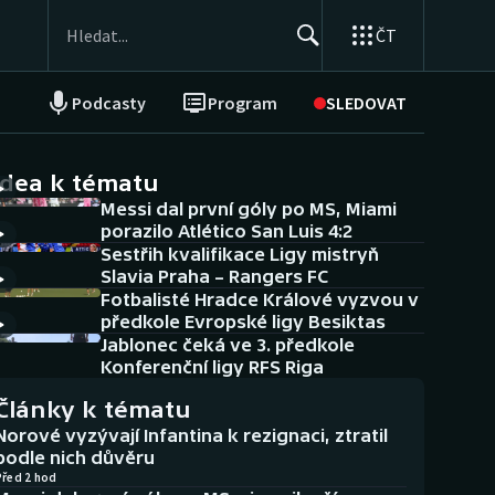
ČT
Podcasty
Program
SLEDOVAT
NEPŘEHLÉDNĚTE
Soutěže
idea k tématu
Messi dal první góly po MS, Miami
Historické návraty
porazilo Atlético San Luis 4:2
Sestřih kvalifikace Ligy mistryň
Aplikace ČT sport
Slavia Praha – Rangers FC
Fotbalisté Hradce Králové vyzvou v
AZ kvíz
předkole Evropské ligy Besiktas
Jablonec čeká ve 3. předkole
Konferenční ligy RFS Riga
Články k tématu
Norové vyzývají Infantina k rezignaci, ztratil
podle nich důvěru
Před 2 hod