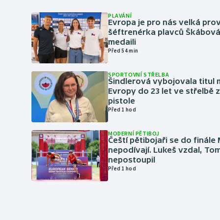
PLAVÁNÍ
Evropa je pro nás velká prov
šéftrenérka plavců Škábová 
medaili
Před 54 min
SPORTOVNÍ STŘELBA
Šindlerová vybojovala titul 
Evropy do 23 let ve střelbě 
pistole
Před 1 hod
MODERNÍ PĚTIBOJ
Čeští pětibojaři se do finále
nepodívají. Lukeš vzdal, To
nepostoupil
Před 1 hod