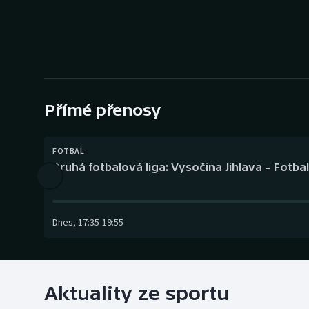
Curling
Dostihy
Florbal
Futsal
Přímé přenosy
Golf
FOTBAL
Druhá fotbalová liga: Vysočina Jihlava – Fotba
Gymnastika
Dnes
,
17:35
-
19:55
Aktuality ze sportu