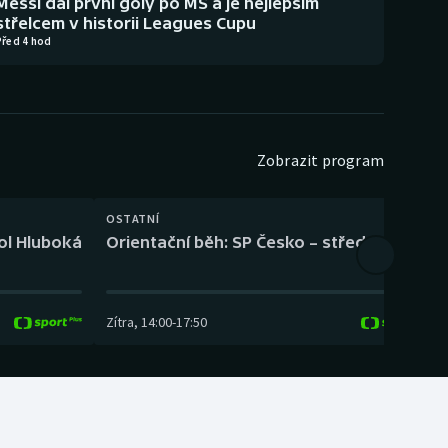
Messi dal první góly po MS a je nejlepším
střelcem v historii Leagues Cupu
Před 4 hod
Zobrazit program
OSTATNÍ
H
kol Hluboká
Orientační běh: SP Česko – střední trať
H
Zítra
,
14:00
-
17:50
Z