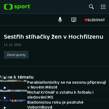
POPULÁRNÍ
SLEDOVAT
Fotbal
Sestřih stíhačky žen v Hochfilzenu
Hokej
13. 12. 2020
Tenis
Zimní sporty
Atletika
Videa k tématu
Cyklistika
Parabiatlonistky se na sezonu připravují
v Novém Městě
DALŠÍ SPORTY
Michal Krčmář o vztahu k fotbalu i
sledování MS
Americký fotbal
NEPŘEHLÉDNĚTE
Biatlonistou roku je podruhé
Voborníková