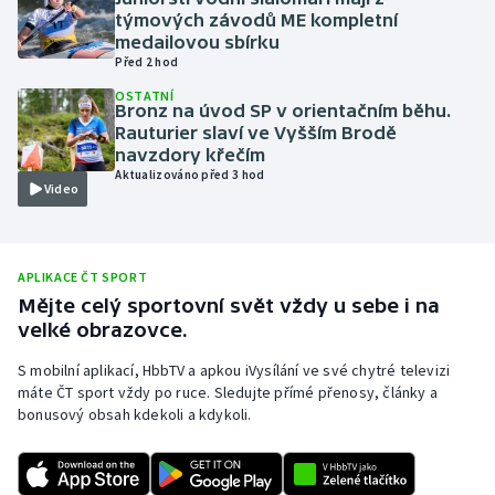
týmových závodů ME kompletní
Olympijské hry
medailovou sbírku
Před 2 hod
Parasport
OSTATNÍ
Bronz na úvod SP v orientačním běhu.
Rauturier slaví ve Vyšším Brodě
Plavání
navzdory křečím
Aktualizováno před 3 hod
Video
Plážový volejbal
Ragby
APLIKACE ČT SPORT
Rychlobruslení
Mějte celý sportovní svět vždy u sebe i na
velké obrazovce.
Rychlostní kanoistika
S mobilní aplikací, HbbTV a apkou iVysílání ve své chytré televizi
máte ČT sport vždy po ruce. Sledujte přímé přenosy, články a
Short track
bonusový obsah kdekoli a kdykoli.
Sportovní střelba