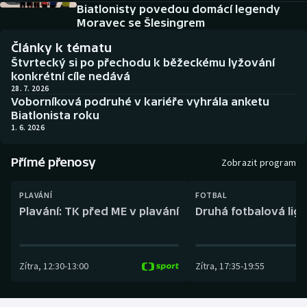
Baseball a softbal
Soutěže
Biatlonisty povedou domácí legendy
Moravec se Šlesingrem
Basketbal
Historické návraty
Články k tématu
Štvrtecký si po přechodu k běžeckému lyžování
Biatlon
Aplikace ČT sport
konkrétní cíle nedává
28. 7. 2026
Voborníková podruhé v kariéře vyhrála anketu
Boby a skeleton
AZ kvíz
Biatlonista roku
1. 6. 2026
Box
Přímé přenosy
Zobrazit program
Curling
PLAVÁNÍ
FOTBAL
Dostihy
Plavání: TK před ME v plavání
Druhá fotbalová liga
Florbal
Zítra
,
12:30
-
13:00
Zítra
,
17:35
-
19:55
Futsal
Golf