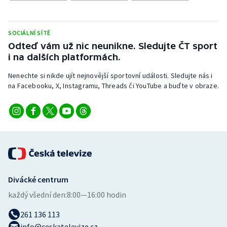
Stolní tenis
Triatlon
SOCIÁLNÍ SÍTĚ
Odteď vám už nic neunikne. Sledujte ČT sport
Veslování
i na dalších platformách.
Nenechte si nikde ujít nejnovější sportovní události. Sledujte nás i
Vodní slalom
na Facebooku, X, Instagramu, Threads či YouTube a buďte v obraze.
Volejbal
Ostatní
Divácké centrum
každý všední den:
8:00—16:00 hodin
261 136 113
info@ceskatelevize.cz