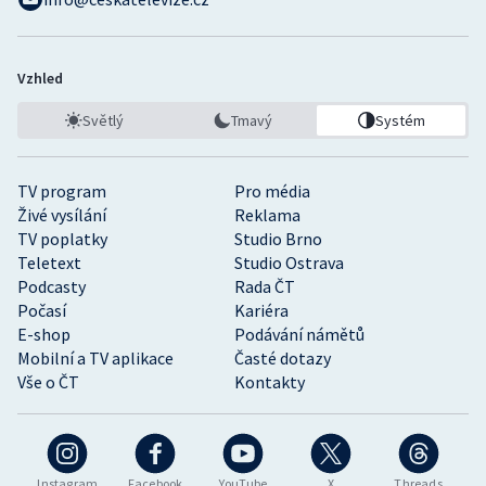
Vzhled
Světlý
Tmavý
Systém
TV program
Pro média
Živé vysílání
Reklama
TV poplatky
Studio Brno
Teletext
Studio Ostrava
Podcasty
Rada ČT
Počasí
Kariéra
E-shop
Podávání námětů
Mobilní a TV aplikace
Časté dotazy
Vše o ČT
Kontakty
Instagram
Facebook
YouTube
X
Threads