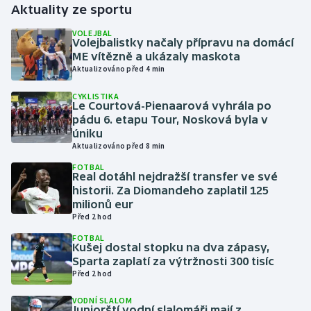
Aktuality ze sportu
Gymnastika
VOLEJBAL
Volejbalistky načaly přípravu na domácí
ME vítězně a ukázaly maskota
Házená
Aktualizováno před 4 min
CYKLISTIKA
Jezdectví
Le Courtová-Pienaarová vyhrála po
pádu 6. etapu Tour, Nosková byla v
Judo
úniku
Aktualizováno před 8 min
Krasobruslení
FOTBAL
Real dotáhl nejdražší transfer ve své
historii. Za Diomandeho zaplatil 125
Lezení
milionů eur
Před 2 hod
Lyže a snowboard
FOTBAL
Kušej dostal stopku na dva zápasy,
Sparta zaplatí za výtržnosti 300 tisíc
Moderní pětiboj
Před 2 hod
Motorsport
VODNÍ SLALOM
Juniorští vodní slalomáři mají z