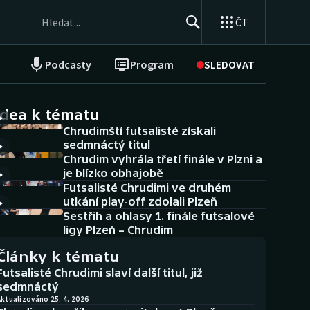
ČT
Podcasty
Program
SLEDOVAT
NEPŘEHLÉDNĚTE
Soutěže
idea k tématu
Chrudimští futsalisté získali
Historické návraty
sedmnáctý titul
Chrudim vyhrála třetí finále v Plzni a
Aplikace ČT sport
je blízko obhajobě
Futsalisté Chrudimi ve druhém
AZ kvíz
utkání play-off zdolali Plzeň
Sestřih a ohlasy 1. finále futsalové
ligy Plzeň – Chrudim
Články k tématu
Futsalisté Chrudimi slaví další titul, již
sedmnáctý
ktualizováno 25. 4. 2026