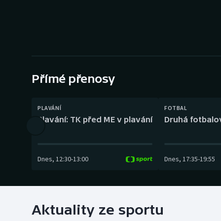
Curling
Dostihy
Florbal
Futsal
Přímé přenosy
Golf
PLAVÁNÍ
FOTBAL
Plavání: TK před ME v plavání
Druhá fotbalov
Gymnastika
Dnes
,
12:30
-
13:00
Dnes
,
17:35
-
19:55
Aktuality ze sportu