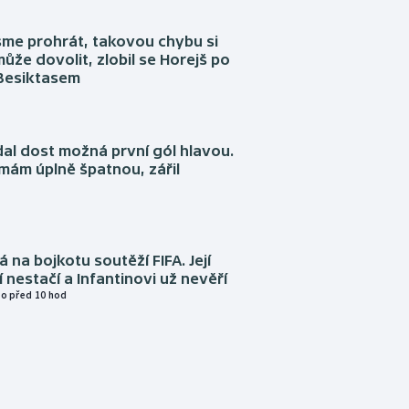
sme prohrát, takovou chybu si
ůže dovolit, zlobil se Horejš po
 Besiktasem
dal dost možná první gól hlavou.
emám úplně špatnou, zářil
á na bojkotu soutěží FIFA. Její
í nestačí a Infantinovi už nevěří
o před 10 hod