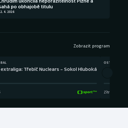
Chrudim ukončila neporazitelnost Plzně a
sahá po obhajobě titulu
2. 4. 2026
Zobrazit program
TBAL
OSTATNÍ
extraliga: Třebíč Nuclears – Sokol Hluboká
Orientační
5
Zítra
,
14:00
-
17