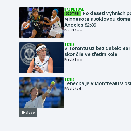
BASKETBAL
Po deseti výhrách p
SESTŘIH
Minnesota s Joklovou doma
Angeles 82:89
Před 37 min
TENIS
V Torontu už bez Češek: Ba
skončila ve třetím kole
Před 54 min
TENIS
Lehečka je v Montrealu v os
Před 1 hod
Video