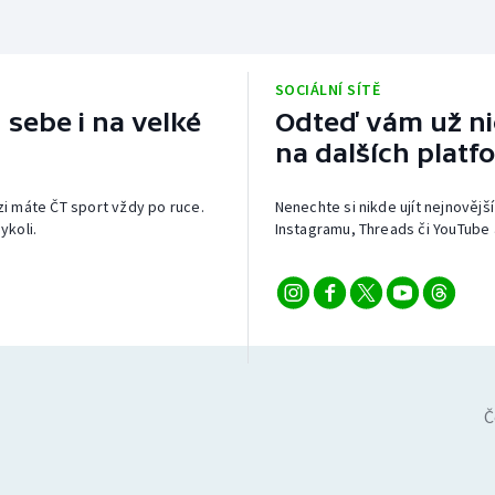
SOCIÁLNÍ SÍTĚ
 sebe i na velké
Odteď vám už nic
na dalších platf
izi máte ČT sport vždy po ruce.
Nenechte si nikde ujít nejnovější
ykoli.
Instagramu, Threads či YouTube 
Č