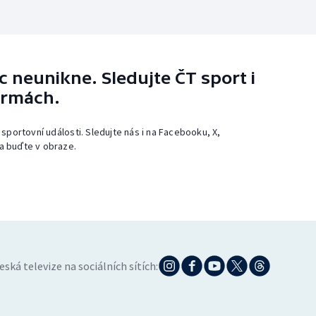
 neunikne. Sledujte ČT sport i
ormách.
 sportovní události. Sledujte nás i na Facebooku, X,
a buďte v obraze.
eská televize na sociálních sítích: