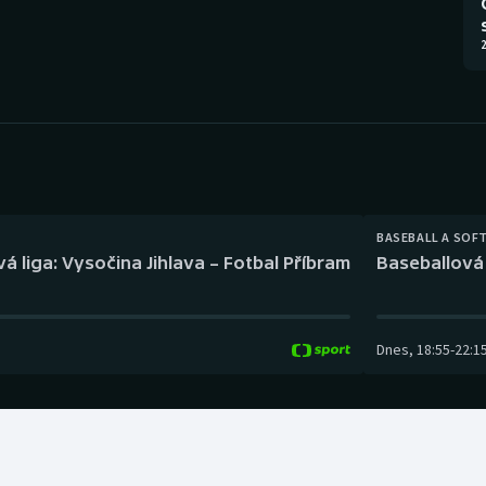
Moderní pětiboj
Triatlon
2
Motorsport
Veslování
Olympijské hry
Vodní slalom
Parasport
Volejbal
Plavání
Ostatní
BASEBALL A SOF
á liga: Vysočina Jihlava – Fotbal Příbram
Baseballová 
Plážový volejbal
Dnes
,
18:55
-
22:1