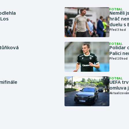
FOTBAL
odlehla
Neměli j
 Los
hráč nem
duelu s
Před 3 hod
FOTBAL
rtůňková
Polidar 
Palici n
Před 10 hod
FOTBAL
mifinále
UEFA trv
omluva j
Aktualizován