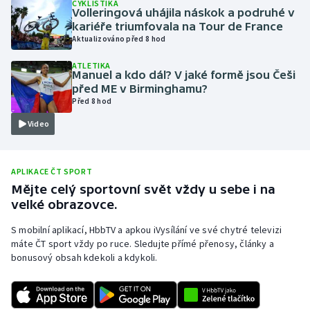
CYKLISTIKA
Volleringová uhájila náskok a podruhé v
Olympijské hry
kariéře triumfovala na Tour de France
Aktualizováno před 8 hod
Parasport
ATLETIKA
Manuel a kdo dál? V jaké formě jsou Češi
Plavání
před ME v Birminghamu?
Před 8 hod
Plážový volejbal
Video
Ragby
APLIKACE ČT SPORT
Rychlobruslení
Mějte celý sportovní svět vždy u sebe i na
velké obrazovce.
Rychlostní kanoistika
S mobilní aplikací, HbbTV a apkou iVysílání ve své chytré televizi
máte ČT sport vždy po ruce. Sledujte přímé přenosy, články a
Short track
bonusový obsah kdekoli a kdykoli.
Sportovní střelba