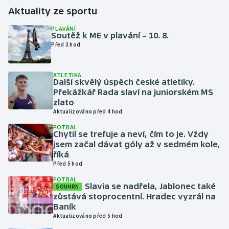
Aktuality ze sportu
Gymnastika
PLAVÁNÍ
Soutěž k ME v plavání – 10. 8.
Před 3 hod
Házená
Jezdectví
ATLETIKA
Další skvělý úspěch české atletiky.
Překážkář Rada slaví na juniorském MS
Judo
zlato
Aktualizováno před 4 hod
Krasobruslení
FOTBAL
Chytil se trefuje a neví, čím to je. Vždy
jsem začal dávat góly až v sedmém kole,
Lezení
říká
Před 5 hod
Lyže a snowboard
FOTBAL
Slavia se nadřela, Jablonec také
SOUHRN
Moderní pětiboj
zůstává stoprocentní. Hradec vyzrál na
Baník
Aktualizováno před 5 hod
Motorsport