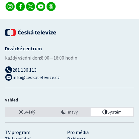
Stolní tenis
Triatlon
Veslování
Divácké centrum
Vodní slalom
každý všední den:
8:00—16:00 hodin
Volejbal
261 136 113
info@ceskatelevize.cz
Ostatní
Vzhled
Světlý
Tmavý
Systém
TV program
Pro média
Živé vysílání
Reklama