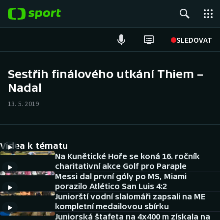
POPULÁRNÍ
SLEDOVAT
Fotbal
Sestřih finálového utkání Thiem –
Nadal
Hokej
13. 5. 2019
Tenis
Atletika
Videa k tématu
Cyklistika
Na Kunětické Hoře se koná 16. ročník
charitativní akce Golf pro Paraple
Messi dal první góly po MS, Miami
DALŠÍ SPORTY
porazilo Atlético San Luis 4:2
Juniorští vodní slalomáři zapsali na ME
Americký fotbal
NEPŘEHLÉDNĚTE
kompletní medailovou sbírku
Juniorská štafeta na 4x400 m získala na