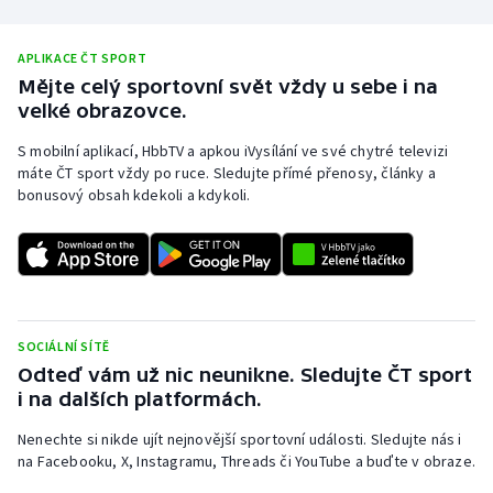
Olympijské hry
APLIKACE ČT SPORT
Parasport
Mějte celý sportovní svět vždy u sebe i na
velké obrazovce.
Plavání
S mobilní aplikací, HbbTV a apkou iVysílání ve své chytré televizi
máte ČT sport vždy po ruce. Sledujte přímé přenosy, články a
Plážový volejbal
bonusový obsah kdekoli a kdykoli.
Ragby
Rychlobruslení
SOCIÁLNÍ SÍTĚ
Rychlostní kanoistika
Odteď vám už nic neunikne. Sledujte ČT sport
i na dalších platformách.
Short track
Nenechte si nikde ujít nejnovější sportovní události. Sledujte nás i
Sportovní střelba
na Facebooku, X, Instagramu, Threads či YouTube a buďte v obraze.