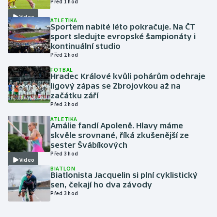
Před 1 hod
Video
ATLETIKA
Gymnastika
Sportem nabité léto pokračuje. Na ČT
sport sledujte evropské šampionáty i
Házená
kontinuální studio
Před 2 hod
Jezdectví
FOTBAL
Hradec Králové kvůli pohárům odehraje
ligový zápas se Zbrojovkou až na
Judo
začátku září
Před 2 hod
Krasobruslení
ATLETIKA
Amálie fandí Apoleně. Hlavy máme
skvěle srovnané, říká zkušenější ze
Lezení
sester Švábíkových
Před 3 hod
Video
Lyže a snowboard
BIATLON
Biatlonista Jacquelin si plní cyklistický
Moderní pětiboj
sen, čekají ho dva závody
Před 3 hod
Motorsport