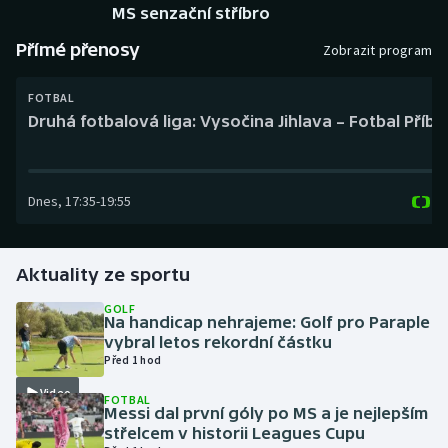
Baseball a softbal
Soutěže
MS senzační stříbro
Přímé přenosy
Zobrazit program
Basketbal
Historické návraty
FOTBAL
Biatlon
Aplikace ČT sport
Druhá fotbalová liga: Vysočina Jihlava – Fotbal Příb
Boby a skeleton
AZ kvíz
Dnes
,
17:35
-
19:55
Box
Curling
Aktuality ze sportu
Dostihy
GOLF
Na handicap nehrajeme: Golf pro Paraple
vybral letos rekordní částku
Florbal
Před 1 hod
Video
Futsal
FOTBAL
Messi dal první góly po MS a je nejlepším
střelcem v historii Leagues Cupu
Golf