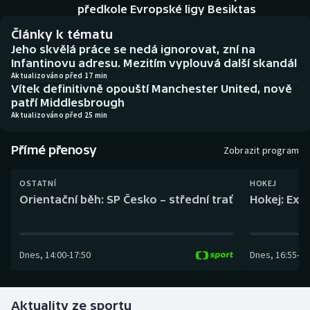
Baseball a softbal
Soutěže
předkole Evropské ligy Besiktas
Články k tématu
Basketbal
Historické návraty
Jeho skvělá práce se nedá ignorovat, zní na
Infantinovu adresu. Mezitím vyplouvá další skandál
Biatlon
Aplikace ČT sport
Aktualizováno před 17 min
Vítek definitivně opouští Manchester United, nově
patří Middlesbrough
Boby a skeleton
AZ kvíz
Aktualizováno před 25 min
Box
Přímé přenosy
Zobrazit program
Curling
OSTATNÍ
HOKEJ
Orientační běh: SP Česko – střední trať
Hokej: Exh
Dostihy
Florbal
Dnes
,
14:00
-
17:50
Dnes
,
16:55
-
19
Futsal
Aktuality ze sportu
Golf