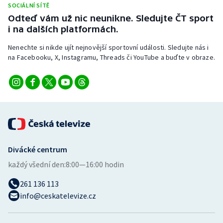
SOCIÁLNÍ SÍTĚ
Stolní tenis
Odteď vám už nic neunikne. Sledujte ČT sport
i na dalších platformách.
Triatlon
Nenechte si nikde ujít nejnovější sportovní události. Sledujte nás i
Veslování
na Facebooku, X, Instagramu, Threads či YouTube a buďte v obraze.
Vodní slalom
Volejbal
Ostatní
Divácké centrum
každý všední den:
8:00—16:00 hodin
261 136 113
info@ceskatelevize.cz