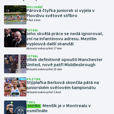
VESLOVÁNÍ
Párová čtyřka juniorek si vyjela v
Gymnastika
Plovdivu světové stříbro
Před 2 min
Házená
FOTBAL
Jeho skvělá práce se nedá ignorovat,
Jezdectví
zní na Infantinovu adresu. Mezitím
vyplouvá další skandál
Judo
Aktualizováno před 17 min
FOTBAL
Vítek definitivně opouští Manchester
Krasobruslení
United, nově patří Middlesbrough
Aktualizováno před 25 min
Lezení
ATLETIKA
Stýplařka Berková skončila pátá na
Lyže a snowboard
juniorském světovém šampionátu
Aktualizováno před 2 hod
Moderní pětiboj
TENIS
Menšík je v Montrealu v
SESTŘIH
Motorsport
osmifinále