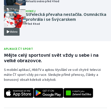
Aktualizováno před 4 hod
Olympijské hry
Video
HOKEJ
Střelecká převaha nestačila. Osmnáctka
Parasport
prohrála i se Švýcarskem
Před 4 hod
Plavání
Video
Plážový volejbal
APLIKACE ČT SPORT
Ragby
Mějte celý sportovní svět vždy u sebe i na
velké obrazovce.
Rychlobruslení
S mobilní aplikací, HbbTV a apkou iVysílání ve své chytré televizi
máte ČT sport vždy po ruce. Sledujte přímé přenosy, články a
Rychlostní kanoistika
bonusový obsah kdekoli a kdykoli.
Short track
Sportovní střelba