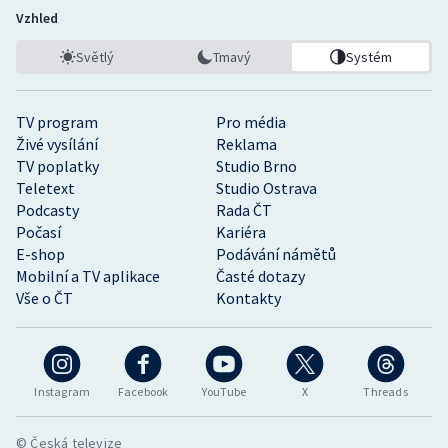
Vzhled
Světlý
Tmavý
Systém
TV program
Pro média
Živé vysílání
Reklama
TV poplatky
Studio Brno
Teletext
Studio Ostrava
Podcasty
Rada ČT
Počasí
Kariéra
E-shop
Podávání námětů
Mobilní a TV aplikace
Časté dotazy
Vše o ČT
Kontakty
Instagram
Facebook
YouTube
X
Threads
© Česká televize