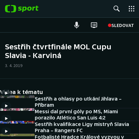
POPULÁRNÍ
SLEDOVAT
Fotbal
Sestřih čtvrtfinále MOL Cupu
Slavia - Karviná
Hokej
3. 4. 2019
Tenis
Atletika
Videa k tématu
Cyklistika
Sestřih a ohlasy po utkání Jihlava –
Příbram
Messi dal první góly po MS, Miami
DALŠÍ SPORTY
porazilo Atlético San Luis 4:2
Sestřih kvalifikace Ligy mistryň Slavia
Americký fotbal
NEPŘEHLÉDNĚTE
Praha – Rangers FC
Fotbalisté Hradce Králové vyzvou v