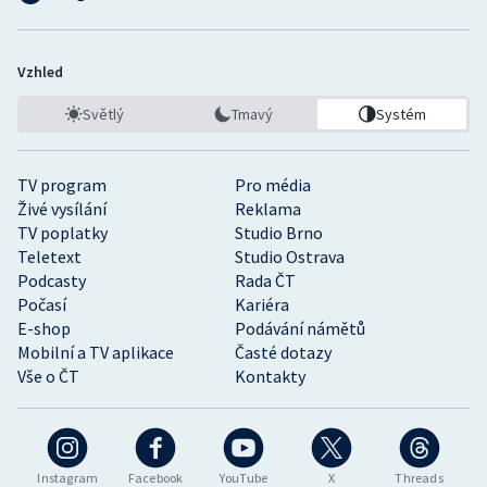
Vzhled
Světlý
Tmavý
Systém
TV program
Pro média
Živé vysílání
Reklama
TV poplatky
Studio Brno
Teletext
Studio Ostrava
Podcasty
Rada ČT
Počasí
Kariéra
E-shop
Podávání námětů
Mobilní a TV aplikace
Časté dotazy
Vše o ČT
Kontakty
Instagram
Facebook
YouTube
X
Threads