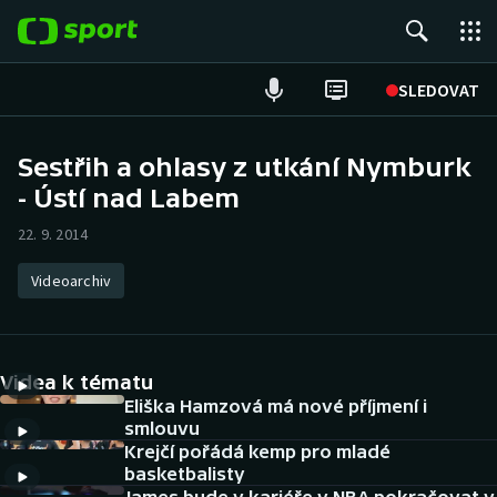
POPULÁRNÍ
SLEDOVAT
Fotbal
Sestřih a ohlasy z utkání Nymburk
- Ústí nad Labem
Hokej
22. 9. 2014
Tenis
Videoarchiv
Atletika
Cyklistika
Videa k tématu
DALŠÍ SPORTY
Eliška Hamzová má nové příjmení i
smlouvu
Krejčí pořádá kemp pro mladé
Americký fotbal
NEPŘEHLÉDNĚTE
basketbalisty