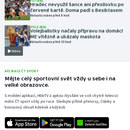
FOTBAL
Hradec nevyužil šance ani přesilovku po
Olympijské hry
červené kartě. Doma padl s Besiktasem
Aktualizováno před 8 hod
Parasport
VOLEJBAL
Volejbalistky načaly přípravu na domácí
Plavání
ME vítězně a ukázaly maskota
Aktualizováno před 10 hod
Plážový volejbal
Video
Ragby
APLIKACE ČT SPORT
Rychlobruslení
Mějte celý sportovní svět vždy u sebe i na
velké obrazovce.
Rychlostní kanoistika
S mobilní aplikací, HbbTV a apkou iVysílání ve své chytré televizi
máte ČT sport vždy po ruce. Sledujte přímé přenosy, články a
Short track
bonusový obsah kdekoli a kdykoli.
Sportovní střelba