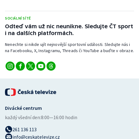
Stolní tenis
SOCIÁLNÍ SÍTĚ
Triatlon
Odteď vám už nic neunikne. Sledujte ČT sport
i na dalších platformách.
Veslování
Nenechte si nikde ujít nejnovější sportovní události. Sledujte nás i
Vodní slalom
na Facebooku, X, Instagramu, Threads či YouTube a buďte v obraze.
Volejbal
Ostatní
Divácké centrum
každý všední den:
8:00—16:00 hodin
261 136 113
info@ceskatelevize.cz