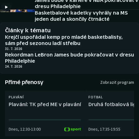
James bude v kariéře v NBA pokračovat v
Baseball a softbal
Soutěže
dresu Philadelphie
Basketbalové kadetky vyhrály na MS
Basketbal
Historické návraty
jeden duel a skončily čtrnácté
Články k tématu
Biatlon
Aplikace ČT sport
Krejčí uspořádal kemp pro mladé basketbalisty,
sám před sezonou ladí střelbu
Boby a skeleton
AZ kvíz
31. 7. 2026
Rekordman LeBron James bude pokračovat v dresu
Philadelphie
Box
24. 7. 2026
Curling
Přímé přenosy
Zobrazit program
Dostihy
PLAVÁNÍ
FOTBAL
Plavání: TK před ME v plavání
Druhá fotbalová liga
Florbal
Futsal
Dnes
,
12:30
-
13:00
Dnes
,
17:35
-
19:55
Golf