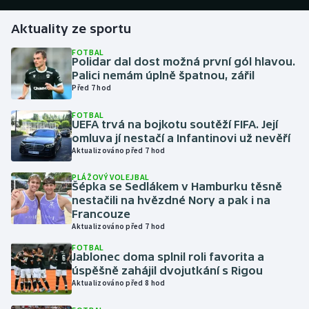
Aktuality ze sportu
Gymnastika
FOTBAL
Polidar dal dost možná první gól hlavou.
Házená
Palici nemám úplně špatnou, zářil
Před 7 hod
Jezdectví
FOTBAL
UEFA trvá na bojkotu soutěží FIFA. Její
Judo
omluva jí nestačí a Infantinovi už nevěří
Aktualizováno před 7 hod
Krasobruslení
PLÁŽOVÝ VOLEJBAL
Šépka se Sedlákem v Hamburku těsně
Lezení
nestačili na hvězdné Nory a pak i na
Francouze
Aktualizováno před 7 hod
Lyže a snowboard
FOTBAL
Jablonec doma splnil roli favorita a
Moderní pětiboj
úspěšně zahájil dvojutkání s Rigou
Aktualizováno před 8 hod
Motorsport