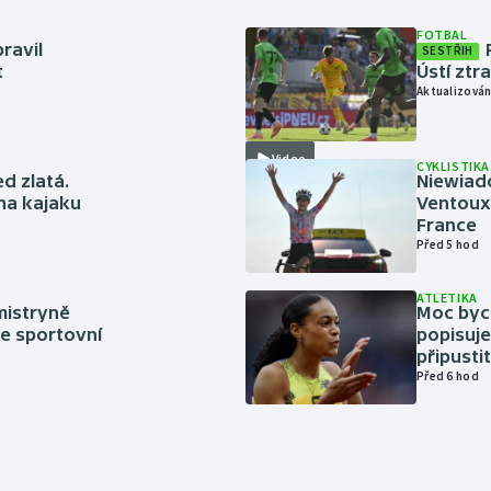
FOTBAL
ravil
SESTŘIH
t
Ústí ztr
Aktualizován
Video
CYKLISTIKA
ed zlatá.
Niewiad
 na kajaku
Ventoux 
France
Před 5 hod
ATLETIKA
mistryně
Moc bych
ze sportovní
popisuje
připustit
Před 6 hod