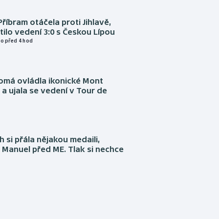
Příbram otáčela proti Jihlavě,
atilo vedení 3:0 s Českou Lípou
o před 4 hod
omá ovládla ikonické Mont
a ujala se vedení v Tour de
 si přála nějakou medaili,
 Manuel před ME. Tlak si nechce