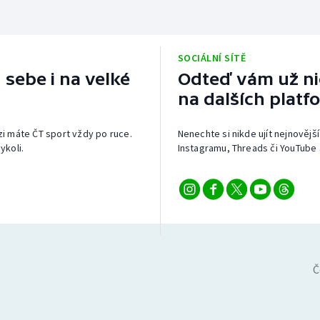
SOCIÁLNÍ SÍTĚ
 sebe i na velké
Odteď vám už nic
na dalších platf
izi máte ČT sport vždy po ruce.
Nenechte si nikde ujít nejnovější
ykoli.
Instagramu, Threads či YouTube 
Č