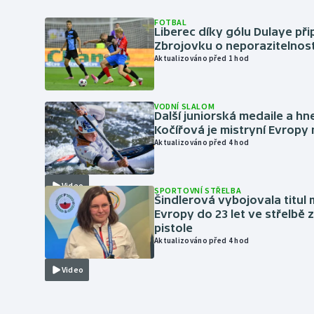
FOTBAL
Liberec díky gólu Dulaye přip
Zbrojovku o neporazitelnos
Aktualizováno před 1 hod
VODNÍ SLALOM
Další juniorská medaile a hn
Kočířová je mistryní Evropy
Aktualizováno před 4 hod
Video
SPORTOVNÍ STŘELBA
Šindlerová vybojovala titul 
Evropy do 23 let ve střelbě 
pistole
Aktualizováno před 4 hod
Video