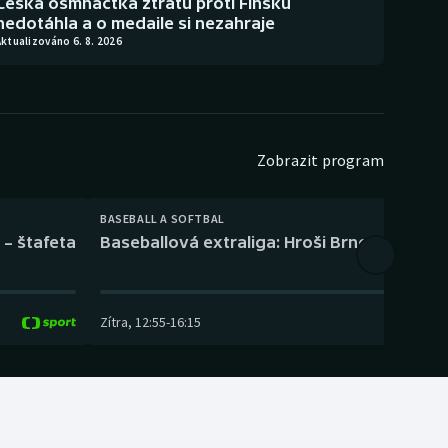
Česká osmnáctka ztrátu proti Finsku
nedotáhla a o medaile si nezahraje
ktualizováno 6. 8. 2026
Zobrazit program
BASEBALL A SOFTBAL
 – štafeta
Baseballová extraliga: Hroši Brno – Eagles
Zítra
,
12:55
-
16:15