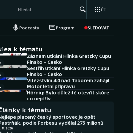
ČT
Podcasty
Program
SLEDOVAT
NEPŘEHLÉDNĚTE
Soutěže
idea k tématu
Záznam utkání Hlinka Gretzky Cupu
Historické návraty
Finsko – Česko
Sestřih utkání Hlinka Gretzky Cupu
Aplikace ČT sport
Finsko – Česko
Vítězstvím 4:0 nad Táborem zahájil
AZ kvíz
Motor letní přípravu
Hörnig: Bylo důležité otevřít skóre
co nejdřív
Články k tématu
Nejlépe placený český sportovec je opět
Pastrňák, podle Forbesu vydělal 275 milionů
. 8. 2026