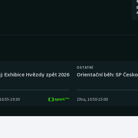
Moderní pětiboj
Triatlon
A
Motorsport
Veslování
Olympijské hry
Vodní slalom
Parasport
Volejbal
Plavání
Ostatní
OSTATNÍ
j: Exhibice Hvězdy zpět 2026
Orientační běh: SP Česko
Plážový volejbal
16:55
-
19:30
Zítra
,
10:50
-
15:00