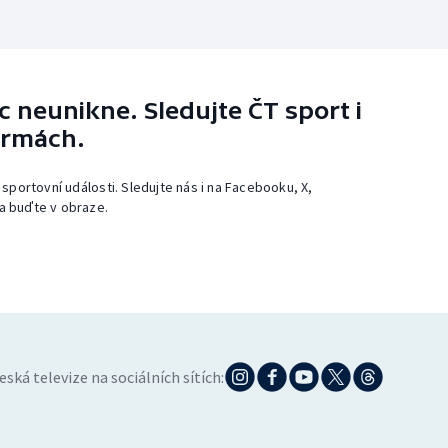
 neunikne. Sledujte ČT sport i
ormách.
 sportovní události. Sledujte nás i na Facebooku, X,
a buďte v obraze.
eská televize na sociálních sítích: