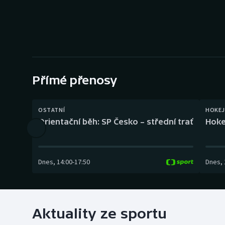
Curling
Dostihy
Florbal
Futsal
Přímé přenosy
Golf
OSTATNÍ
HOKEJ
Orientační běh: SP Česko – střední trať
Hoke
Gymnastika
Dnes
,
14:00
-
17:50
Dnes
,
Aktuality ze sportu