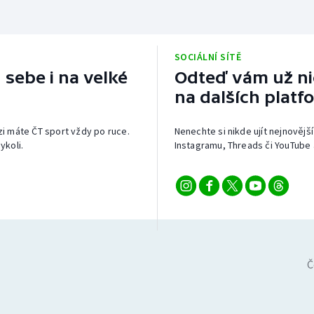
SOCIÁLNÍ SÍTĚ
 sebe i na velké
Odteď vám už nic
na dalších platf
izi máte ČT sport vždy po ruce.
Nenechte si nikde ujít nejnovější
ykoli.
Instagramu, Threads či YouTube 
Č