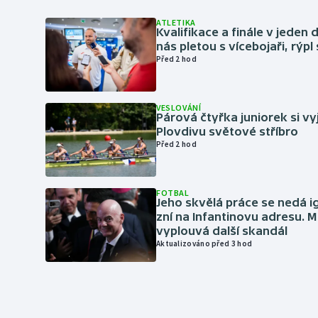
ATLETIKA
Kvalifikace a finále v jeden d
nás pletou s vícebojaři, rýpl
Před 2 hod
VESLOVÁNÍ
Párová čtyřka juniorek si vy
Plovdivu světové stříbro
Před 2 hod
FOTBAL
Jeho skvělá práce se nedá i
zní na Infantinovu adresu. M
vyplouvá další skandál
Aktualizováno před 3 hod