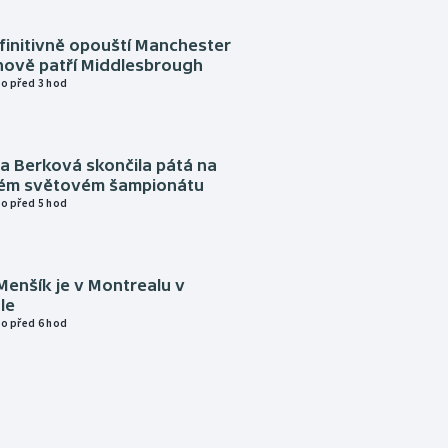
finitivně opouští Manchester
nově patří Middlesbrough
o před 3 hod
a Berková skončila pátá na
kém světovém šampionátu
o před 5 hod
Menšík je v Montrealu v
le
o před 6 hod