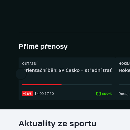
Curling
Dostihy
Florbal
Futsal
Přímé přenosy
Golf
OSTATNÍ
HOKEJ
Orientační běh: SP Česko – střední trať
Hoke
Gymnastika
14:00
-
17:50
Dnes
,
ŽIVĚ
Aktuality ze sportu