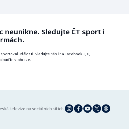
 neunikne. Sledujte ČT sport i
ormách.
 sportovní události. Sledujte nás i na Facebooku, X,
a buďte v obraze.
eská televize na sociálních sítích: