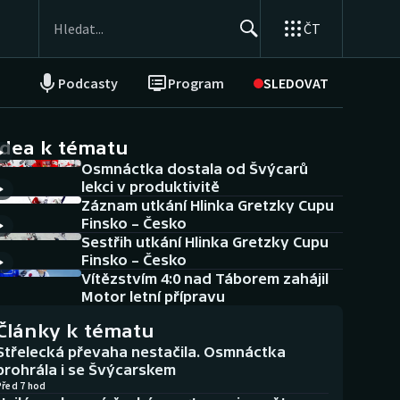
ČT
Podcasty
Program
SLEDOVAT
NEPŘEHLÉDNĚTE
Soutěže
idea k tématu
Osmnáctka dostala od Švýcarů
Historické návraty
lekci v produktivitě
Záznam utkání Hlinka Gretzky Cupu
Aplikace ČT sport
Finsko – Česko
Sestřih utkání Hlinka Gretzky Cupu
AZ kvíz
Finsko – Česko
Vítězstvím 4:0 nad Táborem zahájil
Motor letní přípravu
Články k tématu
Střelecká převaha nestačila. Osmnáctka
prohrála i se Švýcarskem
Před 7 hod