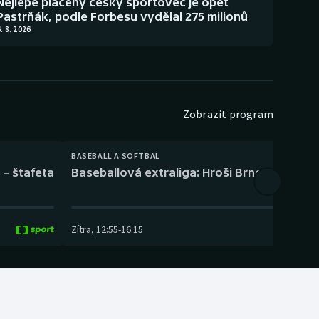
Nejlépe placený český sportovec je opět
Pastrňák, podle Forbesu vydělal 275 milionů
. 8. 2026
Zobrazit program
BASEBALL A SOFTBAL
 – štafeta
Baseballová extraliga: Hroši Brno – Eagles
Zítra
,
12:55
-
16:15