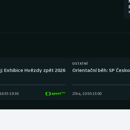
Moderní pětiboj
Triatlon
6
Motorsport
Veslování
Olympijské hry
Vodní slalom
Parasport
Volejbal
Plavání
Ostatní
OSTATNÍ
j: Exhibice Hvězdy zpět 2026
Orientační běh: SP Česko
Plážový volejbal
16:55
-
19:30
Zítra
,
10:50
-
15:00