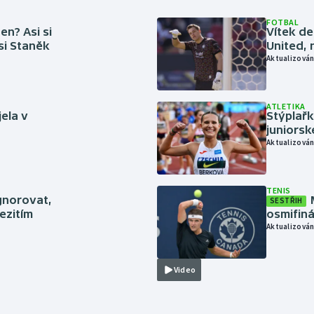
FOTBAL
en? Asi si
Vítek de
 si Staněk
United, 
Aktualizován
ATLETIKA
jela v
Stýplařk
juniors
Aktualizován
TENIS
gnorovat,
SESTŘIH
ezitím
osmifiná
Aktualizován
Video