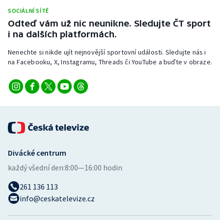
Stolní tenis
SOCIÁLNÍ SÍTĚ
Odteď vám už nic neunikne. Sledujte ČT sport
Triatlon
i na dalších platformách.
Nenechte si nikde ujít nejnovější sportovní události. Sledujte nás i
Veslování
na Facebooku, X, Instagramu, Threads či YouTube a buďte v obraze.
Vodní slalom
Volejbal
Ostatní
Divácké centrum
každý všední den:
8:00—16:00 hodin
261 136 113
info@ceskatelevize.cz