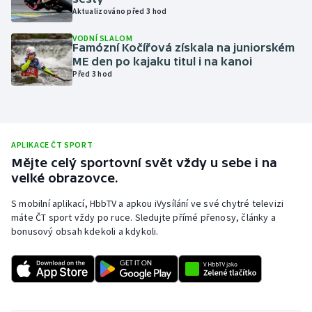
Aktualizováno před 3 hod
Olympijské hry
VODNÍ SLALOM
Famózní Kočířová získala na juniorském
Parasport
ME den po kajaku titul i na kanoi
Před 3 hod
Plavání
Plážový volejbal
APLIKACE ČT SPORT
Ragby
Mějte celý sportovní svět vždy u sebe i na
velké obrazovce.
Rychlobruslení
S mobilní aplikací, HbbTV a apkou iVysílání ve své chytré televizi
máte ČT sport vždy po ruce. Sledujte přímé přenosy, články a
Rychlostní kanoistika
bonusový obsah kdekoli a kdykoli.
Short track
Sportovní střelba