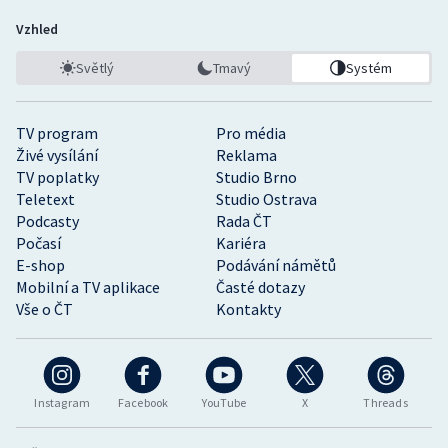
Vzhled
Světlý
Tmavý
Systém
TV program
Pro média
Živé vysílání
Reklama
TV poplatky
Studio Brno
Teletext
Studio Ostrava
Podcasty
Rada ČT
Počasí
Kariéra
E-shop
Podávání námětů
Mobilní a TV aplikace
Časté dotazy
Vše o ČT
Kontakty
Instagram
Facebook
YouTube
X
Threads