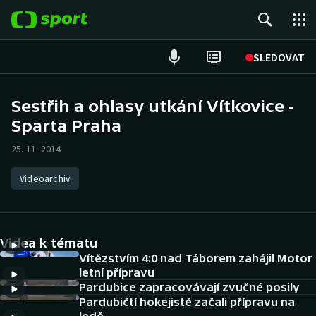
POPULÁRNÍ
SLEDOVAT
Fotbal
Sestřih a ohlasy utkání Vítkovice -
Sparta Praha
Hokej
25. 11. 2014
Tenis
Videoarchiv
Atletika
Cyklistika
Videa k tématu
DALŠÍ SPORTY
Vítězstvím 4:0 nad Táborem zahájil Motor
letní přípravu
Pardubice zapracovávají zvučné posily
Americký fotbal
NEPŘEHLÉDNĚTE
Pardubičtí hokejisté začali přípravu na