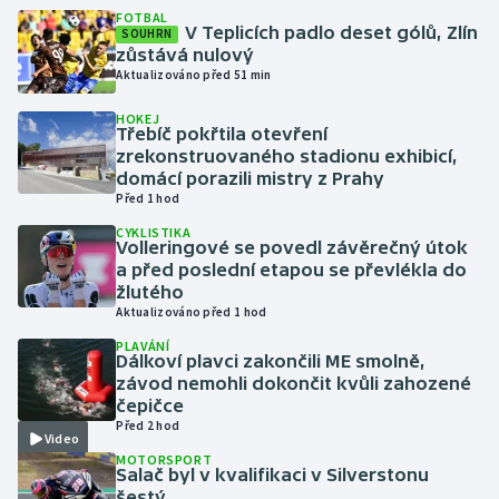
FOTBAL
V Teplicích padlo deset gólů, Zlín
SOUHRN
Gymnastika
zůstává nulový
Aktualizováno před 51 min
Házená
HOKEJ
Třebíč pokřtila otevření
zrekonstruovaného stadionu exhibicí,
Jezdectví
domácí porazili mistry z Prahy
Před 1 hod
Judo
CYKLISTIKA
Volleringové se povedl závěrečný útok
Krasobruslení
a před poslední etapou se převlékla do
žlutého
Aktualizováno před 1 hod
Lezení
PLAVÁNÍ
Dálkoví plavci zakončili ME smolně,
Lyže a snowboard
závod nemohli dokončit kvůli zahozené
čepičce
Moderní pětiboj
Před 2 hod
Video
MOTORSPORT
Salač byl v kvalifikaci v Silverstonu
Motorsport
šestý