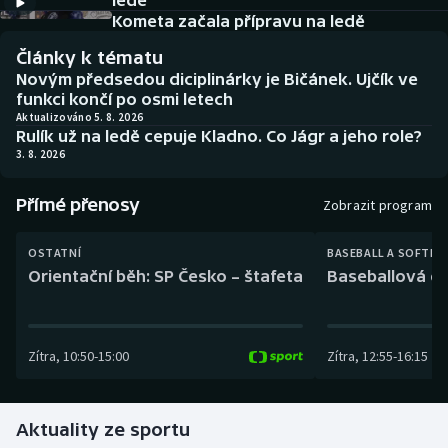
ledě
Baseball a softbal
Soutěže
Kometa začala přípravu na ledě
Články k tématu
Basketbal
Historické návraty
Novým předsedou diciplinárky je Bičánek. Ujčík ve
funkci končí po osmi letech
Biatlon
Aplikace ČT sport
Aktualizováno 5. 8. 2026
Rulík už na ledě cepuje Kladno. Co Jágr a jeho role?
3. 8. 2026
Boby a skeleton
AZ kvíz
Přímé přenosy
Box
Zobrazit program
Curling
OSTATNÍ
BASEBALL A SOFTBA
Orientační běh: SP Česko – štafeta
Baseballová ex
Dostihy
Florbal
Zítra
,
10:50
-
15:00
Zítra
,
12:55
-
16:15
Futsal
Aktuality ze sportu
Golf