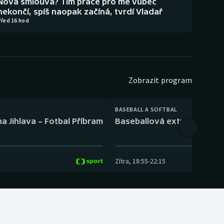
Nová smlouva? Tím práce pro mě vůbec
nekončí, spíš naopak začíná, tvrdí Vladař
Před 16 hod
Zobrazit program
BASEBALL A SOFTBAL
a Jihlava – Fotbal Příbram
Baseballová extraliga: Tře
Zítra
,
18:55
-
22:15