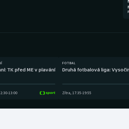
Moderní pětiboj
Triatlon
Motorsport
Veslování
Olympijské hry
Vodní slalom
Parasport
Volejbal
Plavání
Ostatní
NÍ
FOTBAL
ní: TK před ME v plavání
Druhá fotbalová liga: Vysočin
Plážový volejbal
12:30
-
13:00
Zítra
,
17:35
-
19:55