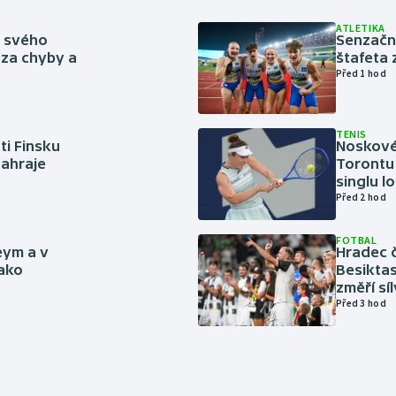
ATLETIKA
ě svého
Senzačn
za chyby a
štafeta 
Před 1 hod
TENIS
ti Finsku
Noskové 
zahraje
Torontu 
singlu lo
Před 2 hod
FOTBAL
eym a v
Hradec č
jako
Besiktas
změří sí
Před 3 hod