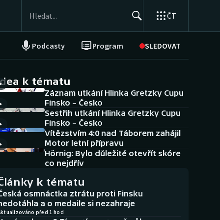
ČT
Podcasty
Program
SLEDOVAT
NEPŘEHLÉDNĚTE
Soutěže
idea k tématu
Záznam utkání Hlinka Gretzky Cupu
Historické návraty
Finsko – Česko
Sestřih utkání Hlinka Gretzky Cupu
Aplikace ČT sport
Finsko – Česko
Vítězstvím 4:0 nad Táborem zahájil
AZ kvíz
Motor letní přípravu
Hörnig: Bylo důležité otevřít skóre
co nejdřív
Články k tématu
Česká osmnáctka ztrátu proti Finsku
nedotáhla a o medaile si nezahraje
Aktualizováno před 1 hod