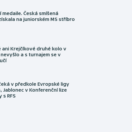
í medaile. Česká smíšená
získala na juniorském MS stříbro
ani Krejčíkové druhé kolo v
nevyšlo a s turnajem se v
učí
eká v předkole Evropské ligy
, Jablonec v Konferenční lize
ly s RFS