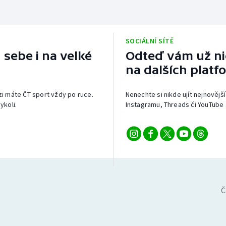
SOCIÁLNÍ SÍTĚ
 sebe i na velké
Odteď vám už nic
na dalších platf
izi máte ČT sport vždy po ruce.
Nenechte si nikde ujít nejnovější
ykoli.
Instagramu, Threads či YouTube 
Č