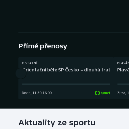
Curling
Dostihy
Florbal
Futsal
Přímé přenosy
Golf
OSTATNÍ
PLAVÁ
Orientační běh: SP Česko – dlouhá trať
Plavá
Gymnastika
Dnes
,
11:50
-
16:00
Zítra
,
Aktuality ze sportu