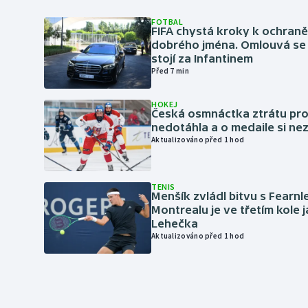
FOTBAL
FIFA chystá kroky k ochran
dobrého jména. Omlouvá se 
stojí za Infantinem
Před 7 min
HOKEJ
Česká osmnáctka ztrátu pro
nedotáhla a o medaile si ne
Aktualizováno před 1 hod
TENIS
Menšík zvládl bitvu s Fearnl
Montrealu je ve třetím kole 
Lehečka
Aktualizováno před 1 hod