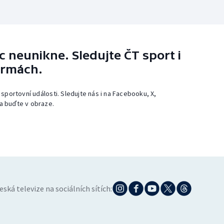
 neunikne. Sledujte ČT sport i
ormách.
 sportovní události. Sledujte nás i na Facebooku, X,
a buďte v obraze.
eská televize na sociálních sítích: