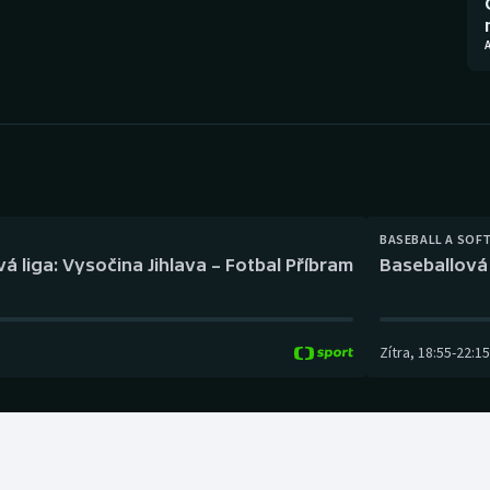
Moderní pětiboj
Triatlon
Motorsport
Veslování
Olympijské hry
Vodní slalom
Parasport
Volejbal
Plavání
Ostatní
BASEBALL A SOF
á liga: Vysočina Jihlava – Fotbal Příbram
Baseballová 
Plážový volejbal
Zítra
,
18:55
-
22:15