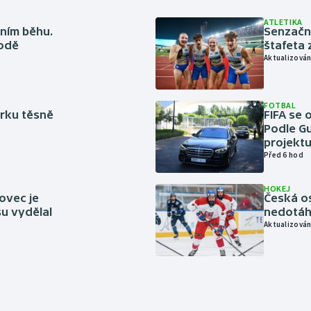
ATLETIKA
ním běhu.
Senzačn
rodě
štafeta 
Aktualizován
FOTBAL
rku těsně
FIFA se 
Podle Gu
projektu
Před 6 hod
HOKEJ
ovec je
Česká os
u vydělal
nedotáhl
Aktualizován