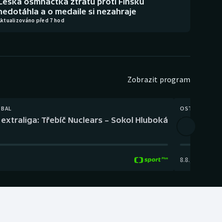
Česká osmnáctka ztrátu proti Finsku
nedotáhla a o medaile si nezahraje
Aktualizováno před 7 hod
Zobrazit program
TBAL
OSTATNÍ
extraliga: Třebíč Nuclears – Sokol Hluboká
Orientační
8.8.
,
14:00
-
17: