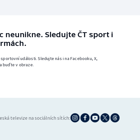
 neunikne. Sledujte ČT sport i
ormách.
 sportovní události. Sledujte nás i na Facebooku, X,
a buďte v obraze.
eská televize na sociálních sítích: