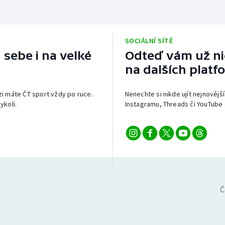
SOCIÁLNÍ SÍTĚ
 sebe i na velké
Odteď vám už nic
na dalších platf
izi máte ČT sport vždy po ruce.
Nenechte si nikde ujít nejnovější
ykoli.
Instagramu, Threads či YouTube 
Č