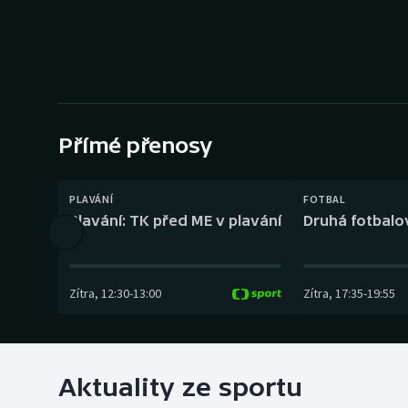
Curling
Dostihy
Florbal
Futsal
Přímé přenosy
Golf
PLAVÁNÍ
FOTBAL
Plavání: TK před ME v plavání
Druhá fotbalov
Gymnastika
Zítra
,
12:30
-
13:00
Zítra
,
17:35
-
19:55
Aktuality ze sportu