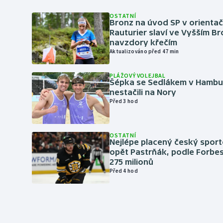
OSTATNÍ
Bronz na úvod SP v orientač
Rauturier slaví ve Vyšším B
navzdory křečím
Aktualizováno před 47 min
PLÁŽOVÝ VOLEJBAL
Šépka se Sedlákem v Hambu
nestačili na Nory
Před 3 hod
OSTATNÍ
Nejlépe placený český sport
opět Pastrňák, podle Forbes
275 milionů
Před 4 hod