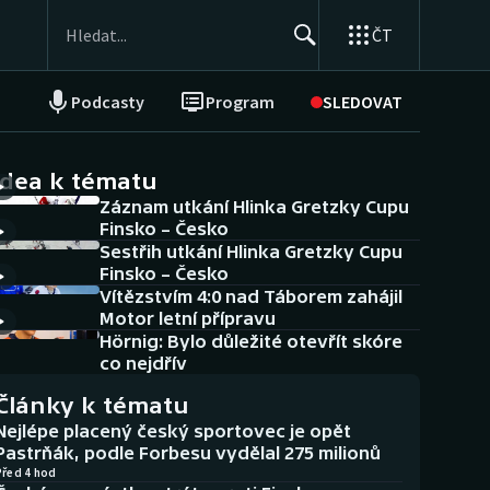
ČT
Podcasty
Program
SLEDOVAT
NEPŘEHLÉDNĚTE
Soutěže
idea k tématu
Záznam utkání Hlinka Gretzky Cupu
Historické návraty
Finsko – Česko
Sestřih utkání Hlinka Gretzky Cupu
Aplikace ČT sport
Finsko – Česko
Vítězstvím 4:0 nad Táborem zahájil
AZ kvíz
Motor letní přípravu
Hörnig: Bylo důležité otevřít skóre
co nejdřív
Články k tématu
Nejlépe placený český sportovec je opět
Pastrňák, podle Forbesu vydělal 275 milionů
Před 4 hod