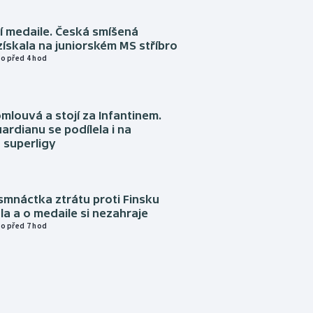
í medaile. Česká smíšená
získala na juniorském MS stříbro
o před 4 hod
omlouvá a stojí za Infantinem.
ardianu se podílela i na
 superligy
mnáctka ztrátu proti Finsku
a a o medaile si nezahraje
o před 7 hod