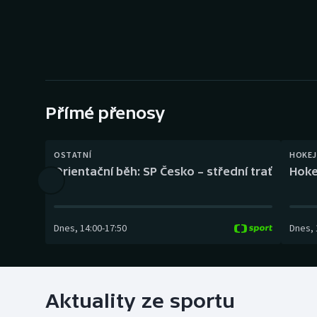
Curling
Dostihy
Florbal
Futsal
Přímé přenosy
Golf
OSTATNÍ
HOKEJ
Orientační běh: SP Česko – střední trať
Hoke
Gymnastika
Dnes
,
14:00
-
17:50
Dnes
,
Aktuality ze sportu