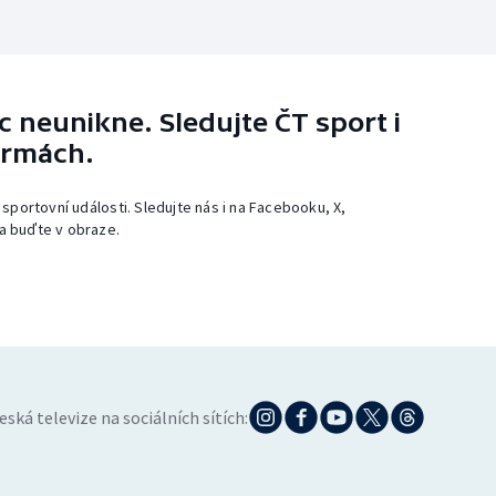
 neunikne. Sledujte ČT sport i
ormách.
 sportovní události. Sledujte nás i na Facebooku, X,
a buďte v obraze.
eská televize na sociálních sítích: