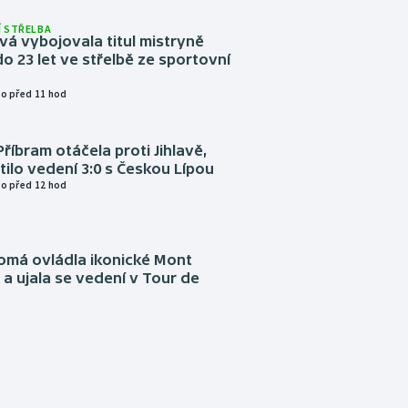
 STŘELBA
vá vybojovala titul mistryně
o 23 let ve střelbě ze sportovní
o před 11 hod
Příbram otáčela proti Jihlavě,
atilo vedení 3:0 s Českou Lípou
o před 12 hod
omá ovládla ikonické Mont
a ujala se vedení v Tour de