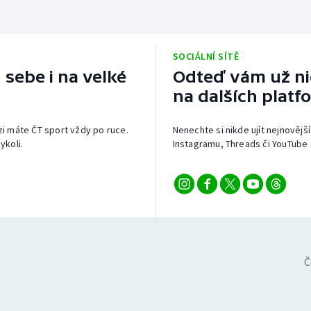
SOCIÁLNÍ SÍTĚ
 sebe i na velké
Odteď vám už nic
na dalších platf
izi máte ČT sport vždy po ruce.
Nenechte si nikde ujít nejnovější
ykoli.
Instagramu, Threads či YouTube 
Č