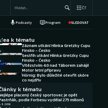
ČT
Podcasty
Program
SLEDOVAT
NEPŘEHLÉDNĚTE
Soutěže
idea k tématu
Záznam utkání Hlinka Gretzky Cupu
Historické návraty
Finsko – Česko
Sestřih utkání Hlinka Gretzky Cupu
Aplikace ČT sport
Finsko – Česko
Vítězstvím 4:0 nad Táborem zahájil
AZ kvíz
Motor letní přípravu
Hörnig: Bylo důležité otevřít skóre
co nejdřív
Články k tématu
Nejlépe placený český sportovec je opět
Pastrňák, podle Forbesu vydělal 275 milionů
. 8. 2026