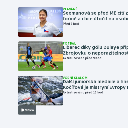
PLAVÁNÍ
Seemanová se před ME cítí 
formě a chce útočit na osob
Před 2 hod
FOTBAL
Liberec díky gólu Dulaye přip
Zbrojovku o neporazitelnos
Aktualizováno před 9 hod
VODNÍ SLALOM
Další juniorská medaile a hn
Kočířová je mistryní Evropy
Aktualizováno před 11 hod
Video