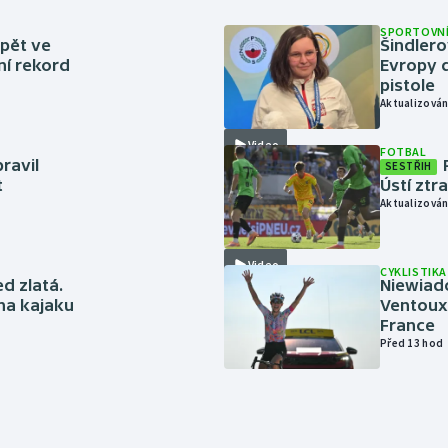
SPORTOVNÍ
zpět ve
Šindlero
ní rekord
Evropy d
pistole
Aktualizován
Video
FOTBAL
ravil
SESTŘIH
t
Ústí ztr
Aktualizován
Video
CYKLISTIKA
ed zlatá.
Niewiad
 na kajaku
Ventoux 
France
Před 13 hod