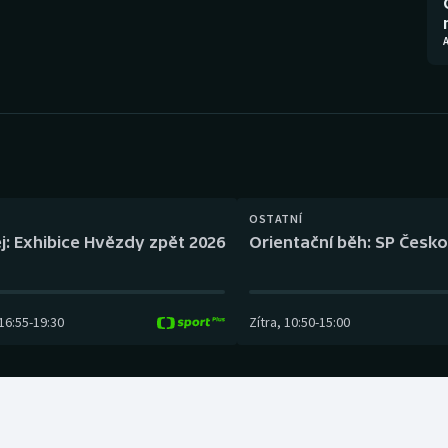
Moderní pětiboj
Triatlon
A
Motorsport
Veslování
Olympijské hry
Vodní slalom
Parasport
Volejbal
Plavání
Ostatní
OSTATNÍ
j: Exhibice Hvězdy zpět 2026
Orientační běh: SP Česko
Plážový volejbal
16:55
-
19:30
Zítra
,
10:50
-
15:00