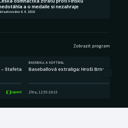
Česká osmnáctka ztrátu proti Finsku
nedotáhla a o medaile si nezahraje
ktualizováno 6. 8. 2026
Zobrazit program
BASEBALL A SOFTBAL
 – štafeta
Baseballová extraliga: Hroši Brno – Eagles
Zítra
,
12:55
-
16:15