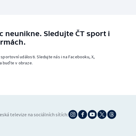
 neunikne. Sledujte ČT sport i
ormách.
 sportovní události. Sledujte nás i na Facebooku, X,
a buďte v obraze.
eská televize na sociálních sítích: