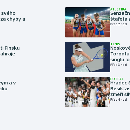
ATLETIKA
ě svého
Senzačn
za chyby a
štafeta 
Před 2 hod
TENIS
ti Finsku
Noskové 
zahraje
Torontu 
singlu lo
Před 3 hod
FOTBAL
eym a v
Hradec č
jako
Besiktas
změří sí
Před 4 hod