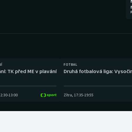
Moderní pětiboj
Triatlon
Motorsport
Veslování
Olympijské hry
Vodní slalom
Parasport
Volejbal
Plavání
Ostatní
NÍ
FOTBAL
ní: TK před ME v plavání
Druhá fotbalová liga: Vysočin
Plážový volejbal
12:30
-
13:00
Zítra
,
17:35
-
19:55