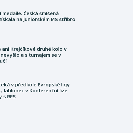
í medaile. Česká smíšená
získala na juniorském MS stříbro
ani Krejčíkové druhé kolo v
nevyšlo a s turnajem se v
učí
eká v předkole Evropské ligy
, Jablonec v Konferenční lize
ly s RFS