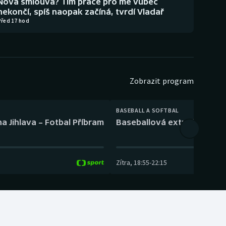
Nová smlouva? Tím práce pro mě vůbec
nekončí, spíš naopak začíná, tvrdí Vladař
Před 17 hod
Zobrazit program
BASEBALL A SOFTBAL
a Jihlava – Fotbal Příbram
Baseballová extraliga: Tře
Zítra
,
18:55
-
22:15