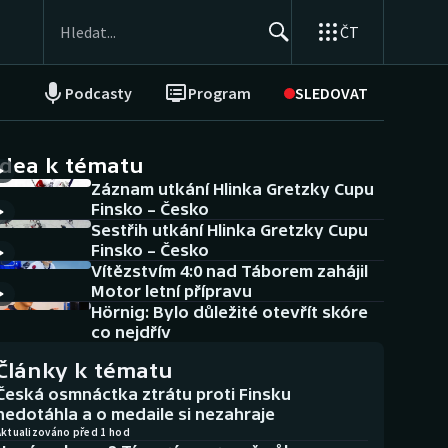
ČT
Podcasty
Program
SLEDOVAT
NEPŘEHLÉDNĚTE
Soutěže
idea k tématu
Záznam utkání Hlinka Gretzky Cupu
Historické návraty
Finsko – Česko
Sestřih utkání Hlinka Gretzky Cupu
Aplikace ČT sport
Finsko – Česko
Vítězstvím 4:0 nad Táborem zahájil
AZ kvíz
Motor letní přípravu
Hörnig: Bylo důležité otevřít skóre
co nejdřív
Články k tématu
Česká osmnáctka ztrátu proti Finsku
nedotáhla a o medaile si nezahraje
Aktualizováno před 1 hod