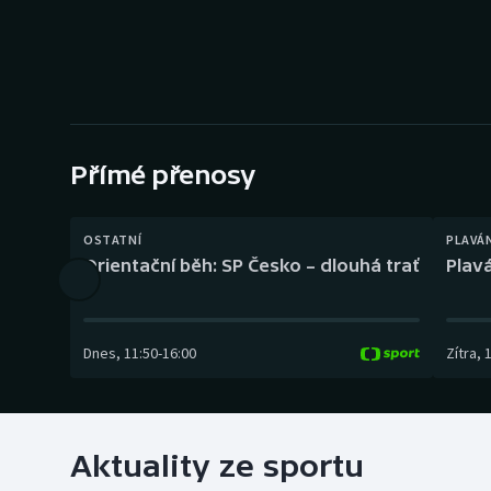
Curling
Dostihy
Florbal
Futsal
Přímé přenosy
Golf
OSTATNÍ
PLAVÁ
Orientační běh: SP Česko – dlouhá trať
Plavá
Gymnastika
Dnes
,
11:50
-
16:00
Zítra
,
Aktuality ze sportu