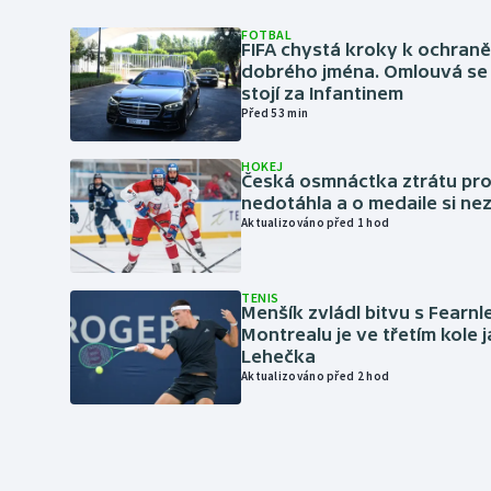
FOTBAL
FIFA chystá kroky k ochran
dobrého jména. Omlouvá se 
stojí za Infantinem
Před 53 min
HOKEJ
Česká osmnáctka ztrátu pro
nedotáhla a o medaile si ne
Aktualizováno před 1 hod
TENIS
Menšík zvládl bitvu s Fearnl
Montrealu je ve třetím kole 
Lehečka
Aktualizováno před 2 hod