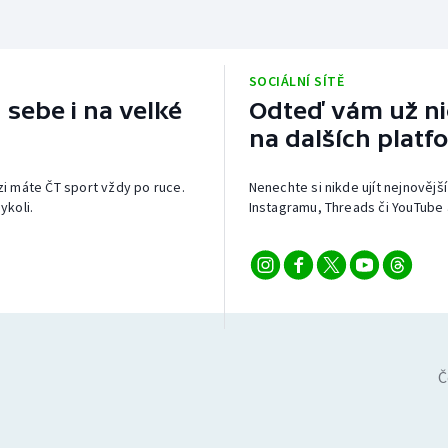
SOCIÁLNÍ SÍTĚ
 sebe i na velké
Odteď vám už nic
na dalších platf
izi máte ČT sport vždy po ruce.
Nenechte si nikde ujít nejnovější
ykoli.
Instagramu, Threads či YouTube 
Č