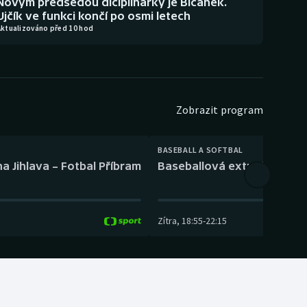
Novým předsedou diciplinárky je Bičánek.
Ujčík ve funkci končí po osmi letech
Aktualizováno před 10 hod
Zobrazit program
BASEBALL A SOFTBAL
a Jihlava – Fotbal Příbram
Baseballová extraliga: Tře
Zítra
,
18:55
-
22:15