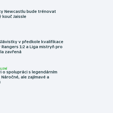
sty Newcastlu bude trénovat
 kouč Jaissle
Slávistky v předkole kvalifikace
 Rangers 1:2 a Liga mistryň pro
la zavřená
LENÍ
 o spolupráci s legendárním
Náročné, ale zajímavé a
é