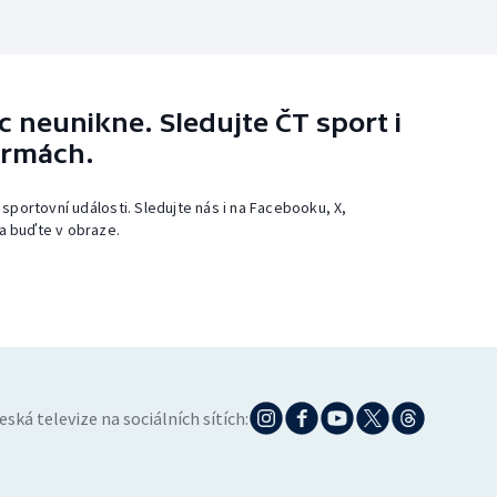
 neunikne. Sledujte ČT sport i
ormách.
 sportovní události. Sledujte nás i na Facebooku, X,
a buďte v obraze.
eská televize na sociálních sítích: