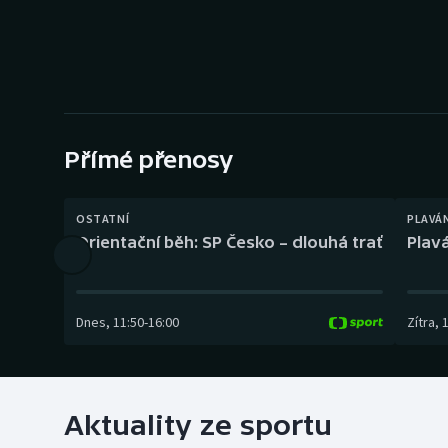
Curling
Dostihy
Florbal
Futsal
Přímé přenosy
Golf
OSTATNÍ
PLAVÁ
Orientační běh: SP Česko – dlouhá trať
Plavá
Gymnastika
Dnes
,
11:50
-
16:00
Zítra
,
Aktuality ze sportu