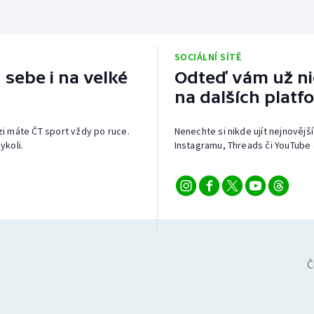
SOCIÁLNÍ SÍTĚ
 sebe i na velké
Odteď vám už nic
na dalších platf
izi máte ČT sport vždy po ruce.
Nenechte si nikde ujít nejnovější
ykoli.
Instagramu, Threads či YouTube 
Č