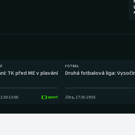
Moderní pětiboj
Triatlon
Motorsport
Veslování
Olympijské hry
Vodní slalom
Parasport
Volejbal
Plavání
Ostatní
NÍ
FOTBAL
ní: TK před ME v plavání
Druhá fotbalová liga: Vysočin
Plážový volejbal
12:30
-
13:00
Zítra
,
17:35
-
19:55