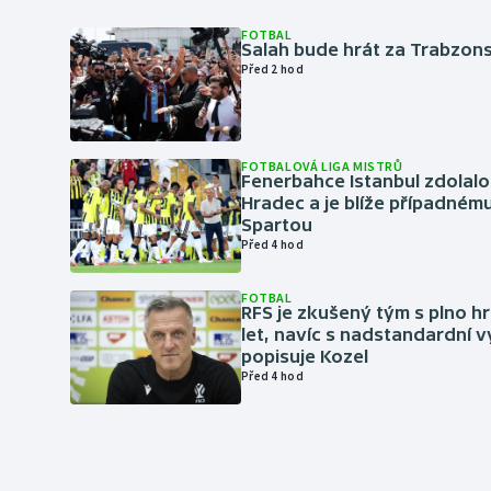
FOTBAL
Salah bude hrát za Trabzon
Před 2 hod
FOTBALOVÁ LIGA MISTRŮ
Fenerbahce Istanbul zdolalo
Hradec a je blíže případném
Spartou
Před 4 hod
FOTBAL
RFS je zkušený tým s plno hr
let, navíc s nadstandardní 
popisuje Kozel
Před 4 hod