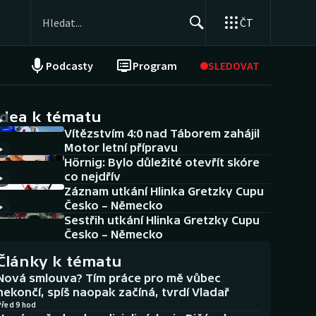
ČT
Podcasty
Program
SLEDOVAT
NEPŘEHLÉDNĚTE
Soutěže
idea k tématu
Vítězstvím 4:0 nad Táborem zahájil
Historické návraty
Motor letní přípravu
Hörnig: Bylo důležité otevřít skóre
Aplikace ČT sport
co nejdřív
Záznam utkání Hlinka Gretzky Cupu
AZ kvíz
Česko – Německo
Sestřih utkání Hlinka Gretzky Cupu
Česko – Německo
Články k tématu
Nová smlouva? Tím práce pro mě vůbec
nekončí, spíš naopak začíná, tvrdí Vladař
Před 9 hod