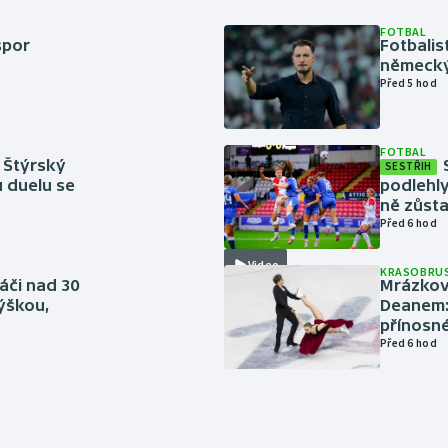
FOTBAL
spor
Fotbali
německý
Před 5 hod
FOTBAL
 Štýrský
SESTŘIH
u duelu se
podlehly
ně zůsta
Před 6 hod
Video
KRASOBRUS
áči nad 30
Mrázkovi
výškou,
Deanem: 
přínosn
Před 6 hod