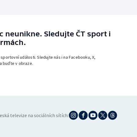
 neunikne. Sledujte ČT sport i
ormách.
 sportovní události. Sledujte nás i na Facebooku, X,
a buďte v obraze.
eská televize na sociálních sítích: