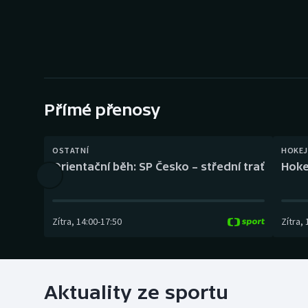
Curling
Dostihy
Florbal
Futsal
Přímé přenosy
Golf
OSTATNÍ
HOKEJ
Orientační běh: SP Česko – střední trať
Hoke
Gymnastika
Zítra
,
14:00
-
17:50
Zítra
,
Aktuality ze sportu