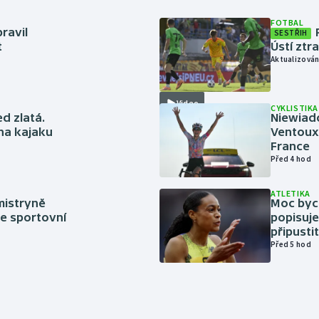
FOTBAL
ravil
SESTŘIH
t
Ústí ztr
Aktualizován
Video
CYKLISTIKA
ed zlatá.
Niewiad
 na kajaku
Ventoux 
France
Před 4 hod
ATLETIKA
mistryně
Moc bych
ze sportovní
popisuje
připustit
Před 5 hod