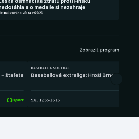
Česká osmnáctka ztrátu proti Finsku
nedotáhla a o medaile si nezahraje
ktualizováno včera v 09:23
Zobrazit program
BASEBALL A SOFTBAL
 – štafeta
Baseballová extraliga: Hroši Brno – Eagles
9.8.
,
12:55
-
16:15