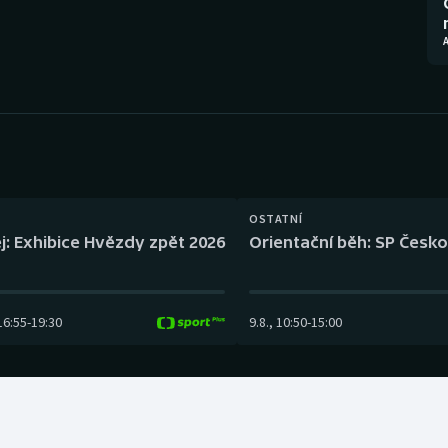
Moderní pětiboj
Triatlon
A
Motorsport
Veslování
Olympijské hry
Vodní slalom
Parasport
Volejbal
Plavání
Ostatní
OSTATNÍ
j: Exhibice Hvězdy zpět 2026
Orientační běh: SP Česko
Plážový volejbal
16:55
-
19:30
9.8.
,
10:50
-
15:00