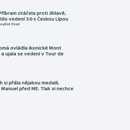
Příbram otáčela proti Jihlavě,
atilo vedení 3:0 s Českou Lípou
o před 3 hod
omá ovládla ikonické Mont
a ujala se vedení v Tour de
 si přála nějakou medaili,
 Manuel před ME. Tlak si nechce