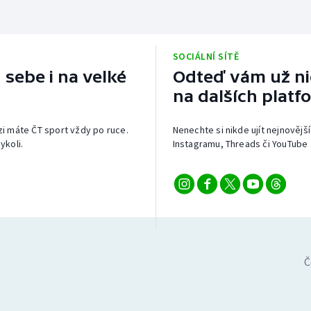
SOCIÁLNÍ SÍTĚ
 sebe i na velké
Odteď vám už nic
na dalších platf
izi máte ČT sport vždy po ruce.
Nenechte si nikde ujít nejnovější
ykoli.
Instagramu, Threads či YouTube 
Č