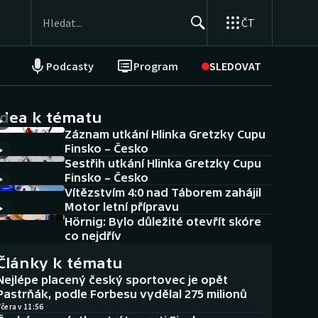
ČT
Podcasty
Program
SLEDOVAT
NEPŘEHLÉDNĚTE
Soutěže
idea k tématu
Záznam utkání Hlinka Gretzky Cupu
Historické návraty
Finsko – Česko
Sestřih utkání Hlinka Gretzky Cupu
Aplikace ČT sport
Finsko – Česko
Vítězstvím 4:0 nad Táborem zahájil
AZ kvíz
Motor letní přípravu
Hörnig: Bylo důležité otevřít skóre
co nejdřív
Články k tématu
Nejlépe placený český sportovec je opět
Pastrňák, podle Forbesu vydělal 275 milionů
čera v 11:56