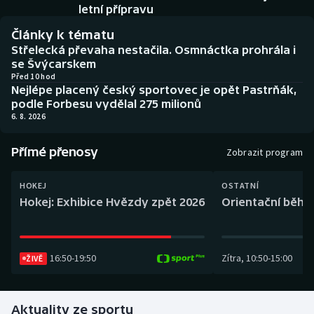
Baseball a softbal
Soutěže
letní přípravu
Články k tématu
Basketbal
Historické návraty
Střelecká převaha nestačila. Osmnáctka prohrála i
se Švýcarskem
Biatlon
Aplikace ČT sport
Před 10 hod
Nejlépe placený český sportovec je opět Pastrňák,
podle Forbesu vydělal 275 milionů
Boby a skeleton
AZ kvíz
6. 8. 2026
Box
Přímé přenosy
Zobrazit program
Curling
HOKEJ
OSTATNÍ
Hokej: Exhibice Hvězdy zpět 2026
Orientační běh: 
Dostihy
Florbal
16:50
-
19:50
Zítra
,
10:50
-
15:00
ŽIVĚ
Futsal
Aktuality ze sportu
Golf