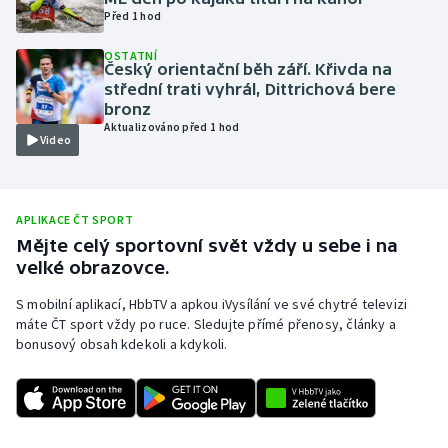
Před 1 hod
Olympijské hry
OSTATNÍ
Český orientační běh září. Křivda na
Parasport
střední trati vyhrál, Dittrichová bere
bronz
Plavání
Aktualizováno před 1 hod
Video
Plážový volejbal
Ragby
APLIKACE ČT SPORT
Mějte celý sportovní svět vždy u sebe i na
velké obrazovce.
Rychlobruslení
S mobilní aplikací, HbbTV a apkou iVysílání ve své chytré televizi
Rychlostní kanoistika
máte ČT sport vždy po ruce. Sledujte přímé přenosy, články a
bonusový obsah kdekoli a kdykoli.
Short track
Sportovní střelba