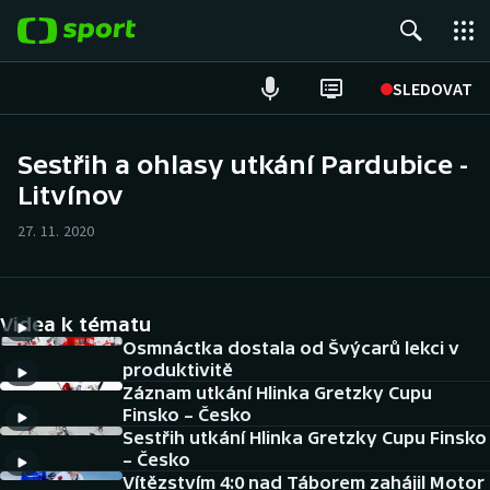
POPULÁRNÍ
SLEDOVAT
Fotbal
Sestřih a ohlasy utkání Pardubice -
Litvínov
Hokej
27. 11. 2020
Tenis
Atletika
Videa k tématu
Cyklistika
Osmnáctka dostala od Švýcarů lekci v
produktivitě
Záznam utkání Hlinka Gretzky Cupu
DALŠÍ SPORTY
Finsko – Česko
Sestřih utkání Hlinka Gretzky Cupu Finsko
Americký fotbal
NEPŘEHLÉDNĚTE
– Česko
Vítězstvím 4:0 nad Táborem zahájil Motor