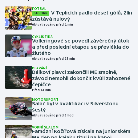
FOTBAL
V Teplicích padlo deset gólů, Zlín
SOUHRN
Gymnastika
zůstává nulový
Aktualizováno před 2 min
Házená
CYKLISTIKA
Volleringové se povedl závěrečný útok
Jezdectví
a před poslední etapou se převlékla do
žlutého
Judo
Aktualizováno před 13 min
PLAVÁNÍ
Dálkoví plavci zakončili ME smolně,
Krasobruslení
závod nemohli dokončit kvůli zahozené
čepičce
Lezení
Před 41 min
MOTORSPORT
Lyže a snowboard
Salač byl v kvalifikaci v Silverstonu
šestý
Aktualizováno před 1 hod
Moderní pětiboj
VODNÍ SLALOM
Famózní Kočířová získala na juniorském
Motorsport
ME den po kajaku titul i na kanoi