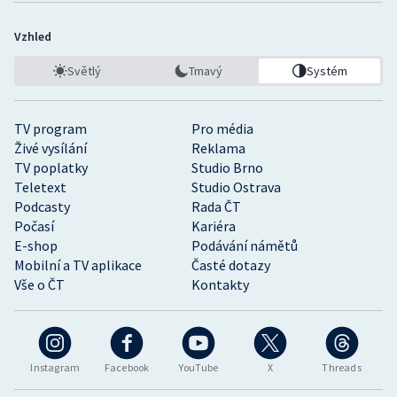
Vzhled
Světlý
Tmavý
Systém
TV program
Pro média
Živé vysílání
Reklama
TV poplatky
Studio Brno
Teletext
Studio Ostrava
Podcasty
Rada ČT
Počasí
Kariéra
E-shop
Podávání námětů
Mobilní a TV aplikace
Časté dotazy
Vše o ČT
Kontakty
Instagram
Facebook
YouTube
X
Threads