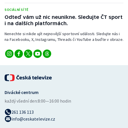
Stolní tenis
SOCIÁLNÍ SÍTĚ
Odteď vám už nic neunikne. Sledujte ČT sport
Triatlon
i na dalších platformách.
Veslování
Nenechte si nikde ujít nejnovější sportovní události. Sledujte nás i
na Facebooku, X, Instagramu, Threads či YouTube a buďte v obraze.
Vodní slalom
Volejbal
Ostatní
Divácké centrum
každý všední den:
8:00—16:00 hodin
261 136 113
info@ceskatelevize.cz