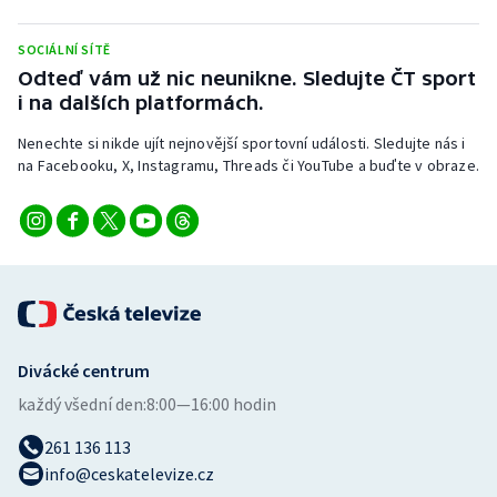
Stolní tenis
SOCIÁLNÍ SÍTĚ
Triatlon
Odteď vám už nic neunikne. Sledujte ČT sport
i na dalších platformách.
Veslování
Nenechte si nikde ujít nejnovější sportovní události. Sledujte nás i
na Facebooku, X, Instagramu, Threads či YouTube a buďte v obraze.
Vodní slalom
Volejbal
Ostatní
Divácké centrum
každý všední den:
8:00—16:00 hodin
261 136 113
info@ceskatelevize.cz