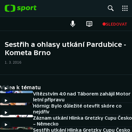
POPULÁRNÍ
SLEDOVAT
Fotbal
Sestřih a ohlasy utkání Pardubice -
Kometa Brno
Hokej
1. 3. 2016
Tenis
Atletika
Videa k tématu
Cyklistika
Vítězstvím 4:0 nad Táborem zahájil Motor
letní přípravu
Hörnig: Bylo důležité otevřít skóre co
DALŠÍ SPORTY
nejdřív
Záznam utkání Hlinka Gretzky Cupu Česko
Americký fotbal
NEPŘEHLÉDNĚTE
– Německo
Sestřih utkání Hlinka Gretzky Cupu Česko