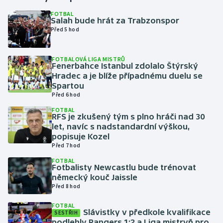
FOTBAL
Salah bude hrát za Trabzonspor
Gymnastika
Před 5 hod
Házená
FOTBALOVÁ LIGA MISTRŮ
Fenerbahce Istanbul zdolalo Štýrský
Jezdectví
Hradec a je blíže případnému duelu se
Spartou
Judo
Před 6 hod
FOTBAL
RFS je zkušený tým s plno hráči nad 30
Krasobruslení
let, navíc s nadstandardní výškou,
popisuje Kozel
Lezení
Před 7 hod
FOTBAL
Lyže a snowboard
Fotbalisty Newcastlu bude trénovat
německý kouč Jaissle
Před 8 hod
Moderní pětiboj
FOTBAL
Slávistky v předkole kvalifikace
Motorsport
SESTŘIH
podlehly Rangers 1:2 a Liga mistryň pro