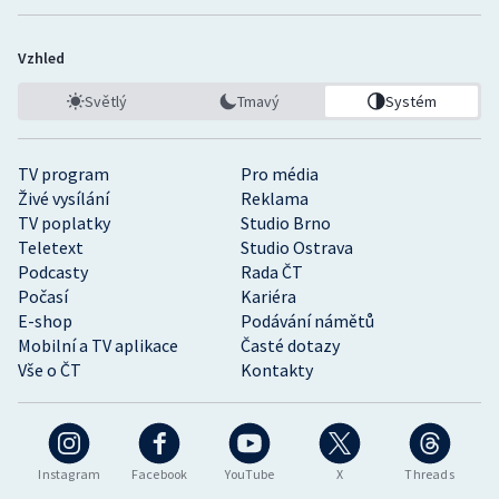
Vzhled
Světlý
Tmavý
Systém
TV program
Pro média
Živé vysílání
Reklama
TV poplatky
Studio Brno
Teletext
Studio Ostrava
Podcasty
Rada ČT
Počasí
Kariéra
E-shop
Podávání námětů
Mobilní a TV aplikace
Časté dotazy
Vše o ČT
Kontakty
Instagram
Facebook
YouTube
X
Threads