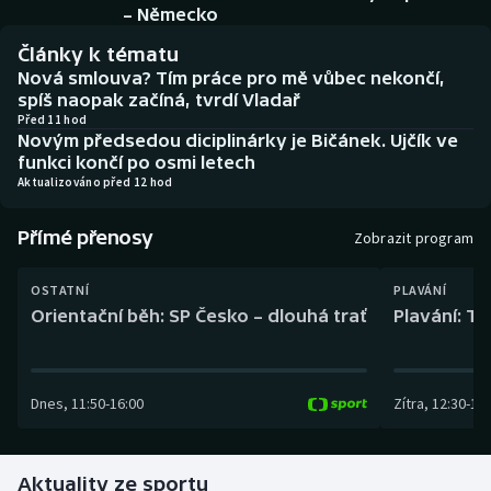
Baseball a softbal
Soutěže
– Německo
Články k tématu
Basketbal
Historické návraty
Nová smlouva? Tím práce pro mě vůbec nekončí,
spíš naopak začíná, tvrdí Vladař
Biatlon
Aplikace ČT sport
Před 11 hod
Novým předsedou diciplinárky je Bičánek. Ujčík ve
funkci končí po osmi letech
Boby a skeleton
AZ kvíz
Aktualizováno před 12 hod
Box
Přímé přenosy
Zobrazit program
Curling
OSTATNÍ
PLAVÁNÍ
Orientační běh: SP Česko – dlouhá trať
Plavání: TK
Dostihy
Florbal
Dnes
,
11:50
-
16:00
Zítra
,
12:30
-
13:
Futsal
Aktuality ze sportu
Golf