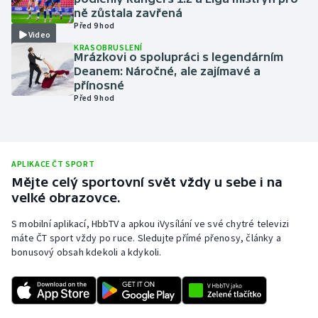
ně zůstala zavřená
Olympijské hry
Před 9 hod
Video
KRASOBRUSLENÍ
Parasport
Mrázkovi o spolupráci s legendárním
Deanem: Náročné, ale zajímavé a
přínosné
Plavání
Před 9 hod
Plážový volejbal
Ragby
APLIKACE ČT SPORT
Mějte celý sportovní svět vždy u sebe i na
Rychlobruslení
velké obrazovce.
S mobilní aplikací, HbbTV a apkou iVysílání ve své chytré televizi
Rychlostní kanoistika
máte ČT sport vždy po ruce. Sledujte přímé přenosy, články a
bonusový obsah kdekoli a kdykoli.
Short track
Sportovní střelba