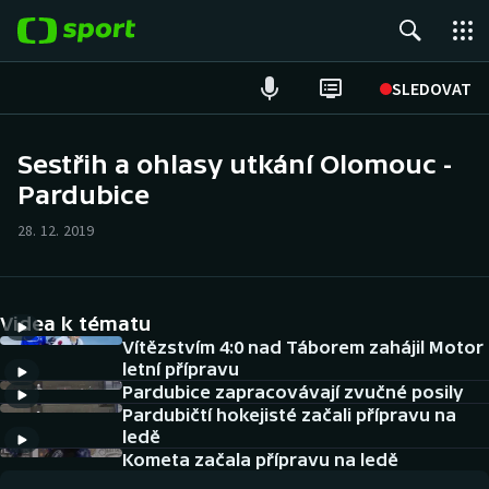
POPULÁRNÍ
SLEDOVAT
Fotbal
Sestřih a ohlasy utkání Olomouc -
Pardubice
Hokej
28. 12. 2019
Tenis
Atletika
Videa k tématu
Cyklistika
Vítězstvím 4:0 nad Táborem zahájil Motor
letní přípravu
Pardubice zapracovávají zvučné posily
DALŠÍ SPORTY
Pardubičtí hokejisté začali přípravu na
ledě
Americký fotbal
NEPŘEHLÉDNĚTE
Kometa začala přípravu na ledě