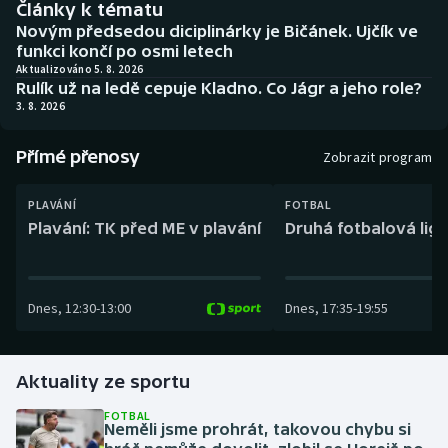
Články k tématu
Baseball a softbal
Soutěže
Novým předsedou diciplinárky je Bičánek. Ujčík ve
funkci končí po osmi letech
Basketbal
Historické návraty
Aktualizováno 5. 8. 2026
Rulík už na ledě cepuje Kladno. Co Jágr a jeho role?
3. 8. 2026
Biatlon
Aplikace ČT sport
Přímé přenosy
Boby a skeleton
AZ kvíz
Zobrazit program
Box
PLAVÁNÍ
FOTBAL
Plavání: TK před ME v plavání
Druhá fotbalová liga
Curling
Dostihy
Dnes
,
12:30
-
13:00
Dnes
,
17:35
-
19:55
Florbal
Aktuality ze sportu
Futsal
FOTBAL
Neměli jsme prohrát, takovou chybu si
Golf