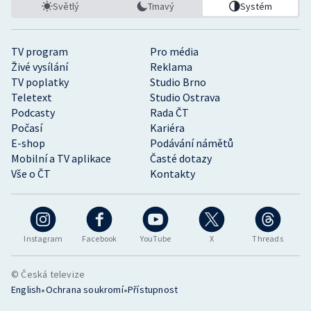
Světlý
Tmavý
Systém
TV program
Pro média
Živé vysílání
Reklama
TV poplatky
Studio Brno
Teletext
Studio Ostrava
Podcasty
Rada ČT
Počasí
Kariéra
E-shop
Podávání námětů
Mobilní a TV aplikace
Časté dotazy
Vše o ČT
Kontakty
Instagram
Facebook
YouTube
X
Threads
© Česká televize
•
•
English
Ochrana soukromí
Přístupnost