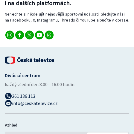
i na dalších platformách.
Stolní tenis
Nenechte si nikde ujít nejnovější sportovní události. Sledujte nás i
Triatlon
na Facebooku, X, Instagramu, Threads či YouTube a buďte v obraze.
Veslování
Vodní slalom
Volejbal
Divácké centrum
Ostatní
každý všední den:
8:00—16:00 hodin
261 136 113
info@ceskatelevize.cz
Vzhled