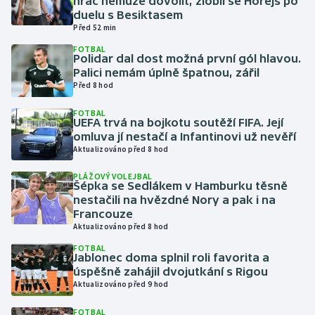
hráč nemůže dovolit, zlobil se Horejš po
duelu s Besiktasem
Před 52 min
Gymnastika
FOTBAL
Polidar dal dost možná první gól hlavou.
Házená
Palici nemám úplně špatnou, zářil
Před 8 hod
Jezdectví
FOTBAL
UEFA trvá na bojkotu soutěží FIFA. Její
Judo
omluva jí nestačí a Infantinovi už nevěří
Aktualizováno před 8 hod
Krasobruslení
PLÁŽOVÝ VOLEJBAL
Šépka se Sedlákem v Hamburku těsně
nestačili na hvězdné Nory a pak i na
Lezení
Francouze
Aktualizováno před 8 hod
Lyže a snowboard
FOTBAL
Jablonec doma splnil roli favorita a
Moderní pětiboj
úspěšně zahájil dvojutkání s Rigou
Aktualizováno před 9 hod
Motorsport
FOTBAL