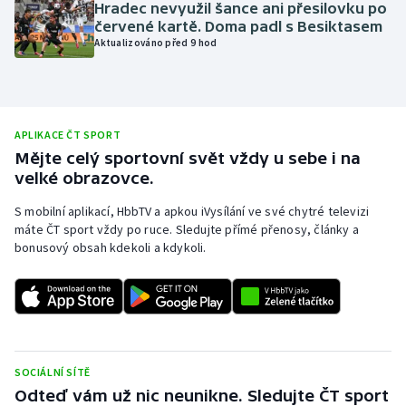
Hradec nevyužil šance ani přesilovku po
Olympijské hry
červené kartě. Doma padl s Besiktasem
Aktualizováno před 9 hod
Parasport
Plavání
APLIKACE ČT SPORT
Mějte celý sportovní svět vždy u sebe i na
Plážový volejbal
velké obrazovce.
Ragby
S mobilní aplikací, HbbTV a apkou iVysílání ve své chytré televizi
máte ČT sport vždy po ruce. Sledujte přímé přenosy, články a
Rychlobruslení
bonusový obsah kdekoli a kdykoli.
Rychlostní kanoistika
Short track
SOCIÁLNÍ SÍTĚ
Sportovní střelba
Odteď vám už nic neunikne. Sledujte ČT sport