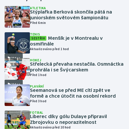
ATLETIKA
Stýplařka Berková skončila pátá na
Gymnastika
juniorském světovém šampionátu
Před 6 min
Házená
TENIS
Menšík je v Montrealu v
SESTŘIH
Jezdectví
osmifinále
Aktualizováno před 1 hod
Judo
Video
HOKEJ
Střelecká převaha nestačila. Osmnáctka
Krasobruslení
prohrála i se Švýcarskem
Před 1 hod
Lezení
Video
PLAVÁNÍ
Seemanová se před ME cítí zpět ve
Lyže a snowboard
formě a chce útočit na osobní rekord
Před 3 hod
Moderní pětiboj
FOTBAL
Liberec díky gólu Dulaye připravil
Zbrojovku o neporazitelnost
Motorsport
Aktualizováno před 10 hod