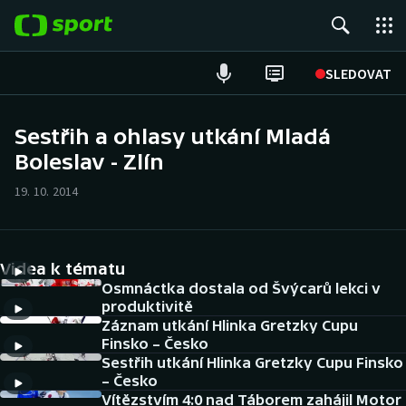
POPULÁRNÍ
SLEDOVAT
Fotbal
Sestřih a ohlasy utkání Mladá
Boleslav - Zlín
Hokej
19. 10. 2014
Tenis
Atletika
Videa k tématu
Cyklistika
Osmnáctka dostala od Švýcarů lekci v
produktivitě
Záznam utkání Hlinka Gretzky Cupu
DALŠÍ SPORTY
Finsko – Česko
Sestřih utkání Hlinka Gretzky Cupu Finsko
Americký fotbal
NEPŘEHLÉDNĚTE
– Česko
Vítězstvím 4:0 nad Táborem zahájil Motor