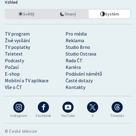
Vzhled
Světlý
Tmavý
Systém
TV program
Pro média
Živé vysílání
Reklama
TV poplatky
Studio Brno
Teletext
Studio Ostrava
Podcasty
Rada ČT
Počasí
Kariéra
E-shop
Podávání námětů
Mobilní a TV aplikace
Časté dotazy
Vše o ČT
Kontakty
Instagram
Facebook
YouTube
X
Threads
© Česká televize