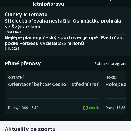
Baseball a softbal
Soutěže
letní přípravu
Články k tématu
Basketbal
Historické návraty
Střelecká převaha nestačila. Osmnáctka prohrála i
se Švýcarskem
Biatlon
Aplikace ČT sport
Před 1 hod
Nejlépe placený český sportovec je opět Pastrňák,
podle Forbesu vydělal 275 milionů
Boby a skeleton
AZ kvíz
6. 8. 2026
Box
Přímé přenosy
Zobrazit program
Curling
OSTATNÍ
HOKEJ
Orientační běh: SP Česko – střední trať
Hokej: Exh
Dostihy
Florbal
Dnes
,
14:00
-
17:50
Dnes
,
16:55
-
19
Futsal
Aktuality ze sportu
Golf