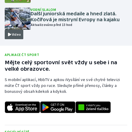
Olympijské hry
VODNÍ SLALOM
Další juniorská medaile a hned zlatá.
Kočířová je mistryní Evropy na kajaku
Parasport
Aktualizováno před 13 hod
Video
Plavání
Plážový volejbal
APLIKACE ČT SPORT
Mějte celý sportovní svět vždy u sebe i na
Ragby
velké obrazovce.
Rychlobruslení
S mobilní aplikací, HbbTV a apkou iVysílání ve své chytré televizi
máte ČT sport vždy po ruce. Sledujte přímé přenosy, články a
bonusový obsah kdekoli a kdykoli.
Rychlostní kanoistika
Short track
Sportovní střelba
SOCIÁLNÍ SÍTĚ