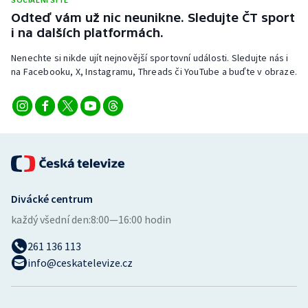
Stolní tenis
Odteď vám už nic neunikne. Sledujte ČT sport
i na dalších platformách.
Triatlon
Nenechte si nikde ujít nejnovější sportovní události. Sledujte nás i
na Facebooku, X, Instagramu, Threads či YouTube a buďte v obraze.
Veslování
Vodní slalom
Volejbal
Ostatní
Divácké centrum
každý všední den:
8:00—16:00 hodin
261 136 113
info@ceskatelevize.cz