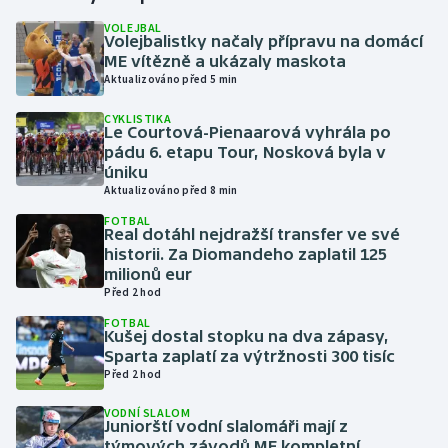
VOLEJBAL
Volejbalistky načaly přípravu na domácí
Gymnastika
ME vítězně a ukázaly maskota
Aktualizováno před 5 min
Házená
CYKLISTIKA
Le Courtová-Pienaarová vyhrála po
Jezdectví
pádu 6. etapu Tour, Nosková byla v
úniku
Judo
Aktualizováno před 8 min
FOTBAL
Real dotáhl nejdražší transfer ve své
Krasobruslení
historii. Za Diomandeho zaplatil 125
milionů eur
Lezení
Před 2 hod
FOTBAL
Lyže a snowboard
Kušej dostal stopku na dva zápasy,
Sparta zaplatí za výtržnosti 300 tisíc
Před 2 hod
Moderní pětiboj
VODNÍ SLALOM
Juniorští vodní slalomáři mají z
Motorsport
týmových závodů ME kompletní