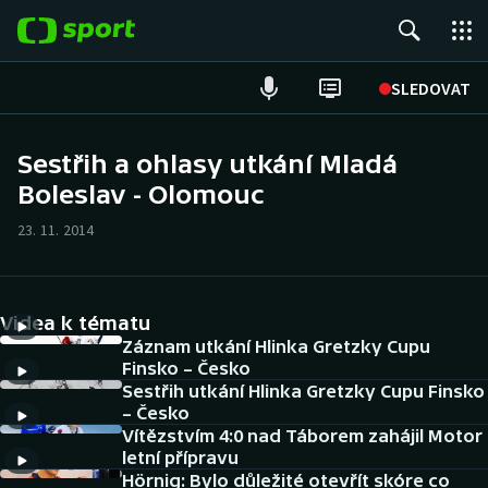
POPULÁRNÍ
SLEDOVAT
Fotbal
Sestřih a ohlasy utkání Mladá
Boleslav - Olomouc
Hokej
23. 11. 2014
Tenis
Atletika
Videa k tématu
Cyklistika
Záznam utkání Hlinka Gretzky Cupu
Finsko – Česko
Sestřih utkání Hlinka Gretzky Cupu Finsko
DALŠÍ SPORTY
– Česko
Vítězstvím 4:0 nad Táborem zahájil Motor
Americký fotbal
NEPŘEHLÉDNĚTE
letní přípravu
Hörnig: Bylo důležité otevřít skóre co