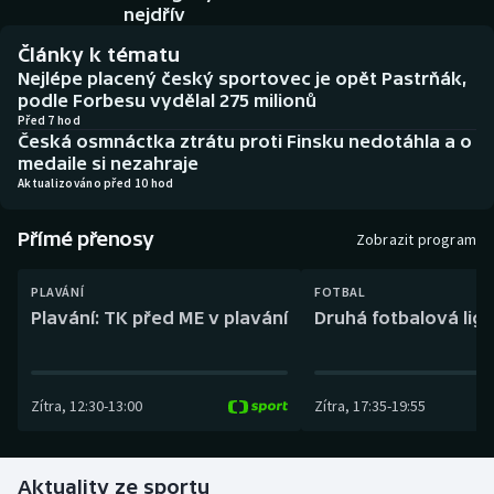
Baseball a softbal
Soutěže
nejdřív
Články k tématu
Basketbal
Historické návraty
Nejlépe placený český sportovec je opět Pastrňák,
podle Forbesu vydělal 275 milionů
Biatlon
Aplikace ČT sport
Před 7 hod
Česká osmnáctka ztrátu proti Finsku nedotáhla a o
medaile si nezahraje
Boby a skeleton
AZ kvíz
Aktualizováno před 10 hod
Box
Přímé přenosy
Zobrazit program
Curling
PLAVÁNÍ
FOTBAL
Plavání: TK před ME v plavání
Druhá fotbalová liga
Dostihy
Florbal
Zítra
,
12:30
-
13:00
Zítra
,
17:35
-
19:55
Futsal
Aktuality ze sportu
Golf