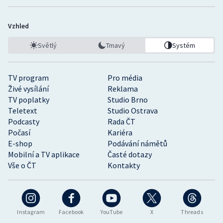
Vzhled
Světlý
Tmavý
Systém
TV program
Pro média
Živé vysílání
Reklama
TV poplatky
Studio Brno
Teletext
Studio Ostrava
Podcasty
Rada ČT
Počasí
Kariéra
E-shop
Podávání námětů
Mobilní a TV aplikace
Časté dotazy
Vše o ČT
Kontakty
Instagram
Facebook
YouTube
X
Threads