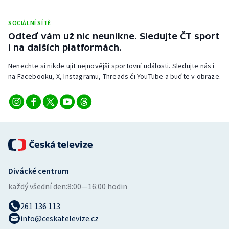
Stolní tenis
SOCIÁLNÍ SÍTĚ
Triatlon
Odteď vám už nic neunikne. Sledujte ČT sport
i na dalších platformách.
Veslování
Nenechte si nikde ujít nejnovější sportovní události. Sledujte nás i
na Facebooku, X, Instagramu, Threads či YouTube a buďte v obraze.
Vodní slalom
Volejbal
Ostatní
Divácké centrum
každý všední den:
8:00—16:00 hodin
261 136 113
info@ceskatelevize.cz