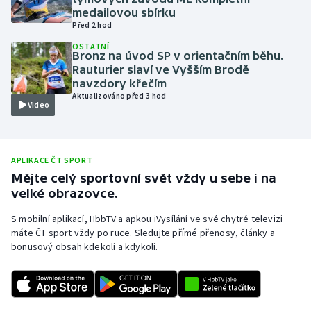
medailovou sbírku
Olympijské hry
Před 2 hod
OSTATNÍ
Parasport
Bronz na úvod SP v orientačním běhu.
Rauturier slaví ve Vyšším Brodě
navzdory křečím
Plavání
Aktualizováno před 3 hod
Video
Plážový volejbal
Ragby
APLIKACE ČT SPORT
Mějte celý sportovní svět vždy u sebe i na
Rychlobruslení
velké obrazovce.
S mobilní aplikací, HbbTV a apkou iVysílání ve své chytré televizi
Rychlostní kanoistika
máte ČT sport vždy po ruce. Sledujte přímé přenosy, články a
bonusový obsah kdekoli a kdykoli.
Short track
Sportovní střelba