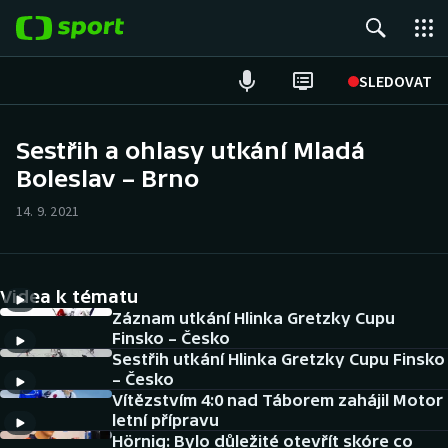
POPULÁRNÍ
SLEDOVAT
Fotbal
Sestřih a ohlasy utkání Mladá
Boleslav – Brno
Hokej
14. 9. 2021
Tenis
Atletika
Videa k tématu
Cyklistika
Záznam utkání Hlinka Gretzky Cupu
Finsko – Česko
Sestřih utkání Hlinka Gretzky Cupu Finsko
DALŠÍ SPORTY
– Česko
Vítězstvím 4:0 nad Táborem zahájil Motor
Americký fotbal
NEPŘEHLÉDNĚTE
letní přípravu
Hörnig: Bylo důležité otevřít skóre co