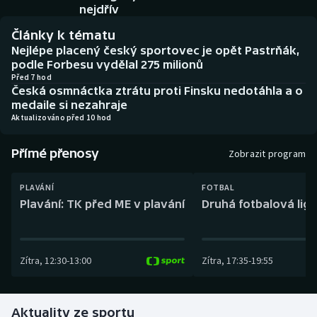
Baseball a softbal
Soutěže
nejdřív
Články k tématu
Basketbal
Historické návraty
Nejlépe placený český sportovec je opět Pastrňák,
podle Forbesu vydělal 275 milionů
Biatlon
Aplikace ČT sport
Před 7 hod
Česká osmnáctka ztrátu proti Finsku nedotáhla a o
medaile si nezahraje
Boby a skeleton
AZ kvíz
Aktualizováno před 10 hod
Box
Přímé přenosy
Zobrazit program
Curling
PLAVÁNÍ
FOTBAL
Plavání: TK před ME v plavání
Druhá fotbalová liga
Dostihy
Florbal
Zítra
,
12:30
-
13:00
Zítra
,
17:35
-
19:55
Futsal
Aktuality ze sportu
Golf