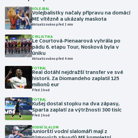
VOLEJBAL
Volejbalistky načaly přípravu na domácí
Gymnastika
ME vítězně a ukázaly maskota
Aktualizováno před 1 min
Házená
CYKLISTIKA
Le Courtová-Pienaarová vyhrála po
Jezdectví
pádu 6. etapu Tour, Nosková byla v
úniku
Judo
Aktualizováno před 4 min
FOTBAL
Real dotáhl nejdražší transfer ve své
Krasobruslení
historii. Za Diomandeho zaplatil 125
milionů eur
Lezení
Před 2 hod
FOTBAL
Lyže a snowboard
Kušej dostal stopku na dva zápasy,
Sparta zaplatí za výtržnosti 300 tisíc
Před 2 hod
Moderní pětiboj
VODNÍ SLALOM
Juniorští vodní slalomáři mají z
Motorsport
týmových závodů ME kompletní