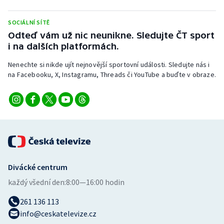
Stolní tenis
SOCIÁLNÍ SÍTĚ
Triatlon
Odteď vám už nic neunikne. Sledujte ČT sport
i na dalších platformách.
Veslování
Nenechte si nikde ujít nejnovější sportovní události. Sledujte nás i
na Facebooku, X, Instagramu, Threads či YouTube a buďte v obraze.
Vodní slalom
Volejbal
Ostatní
Divácké centrum
každý všední den:
8:00—16:00 hodin
261 136 113
info@ceskatelevize.cz