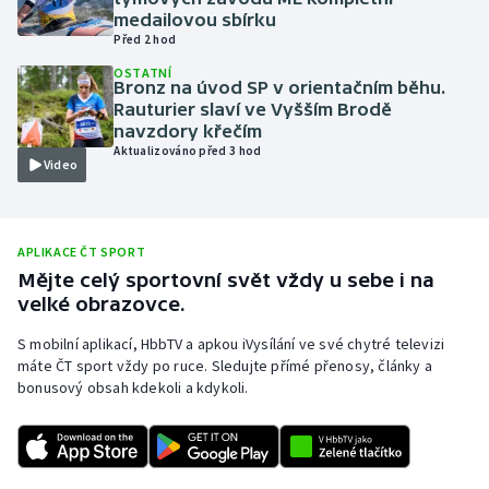
medailovou sbírku
Olympijské hry
Před 2 hod
OSTATNÍ
Parasport
Bronz na úvod SP v orientačním běhu.
Rauturier slaví ve Vyšším Brodě
navzdory křečím
Plavání
Aktualizováno před 3 hod
Video
Plážový volejbal
Ragby
APLIKACE ČT SPORT
Mějte celý sportovní svět vždy u sebe i na
Rychlobruslení
velké obrazovce.
S mobilní aplikací, HbbTV a apkou iVysílání ve své chytré televizi
Rychlostní kanoistika
máte ČT sport vždy po ruce. Sledujte přímé přenosy, články a
bonusový obsah kdekoli a kdykoli.
Short track
Sportovní střelba