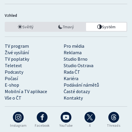
Vzhled
Světlý
Tmavý
Systém
TV program
Pro média
Živé vysílání
Reklama
TV poplatky
Studio Brno
Teletext
Studio Ostrava
Podcasty
Rada ČT
Počasí
Kariéra
E-shop
Podávání námětů
Mobilní a TV aplikace
Časté dotazy
Vše o ČT
Kontakty
Instagram
Facebook
YouTube
X
Threads