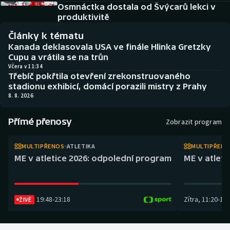
Atletika
Soutěže
Osmnáctka dostala od Švýcarů lekci v
produktivitě
Baseball a softbal
Historické návraty
Články k tématu
Kanada deklasovala USA ve finále Hlinka Gretzky
Basketbal
Aplikace ČT sport
Cupu a vrátila se na trůn
Včera v 11:34
Třebíč pokřtila otevření zrekonstruovaného
Biatlon
AZ kvíz
stadionu exhibicí, domácí porazili mistry z Prahy
8. 8. 2026
Boby a skeleton
Přímé přenosy
Zobrazit program
Box
MULTIPŘENOS
ATLETIKA
MULTIPŘEN
Curling
ME v atletice 2026: odpolední program
ME v atlet
Cyklistika
19:48
-
23:18
Zítra
,
11:20
-
14:
ŽIVĚ
Dostihy
Florbal