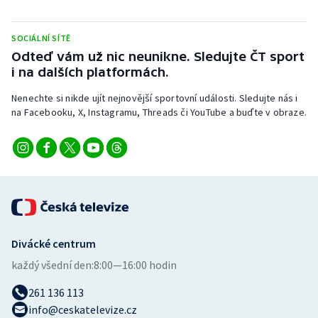
Short track
SOCIÁLNÍ SÍTĚ
Sportovní střelba
Odteď vám už nic neunikne. Sledujte ČT sport
i na dalších platformách.
Stolní tenis
Nenechte si nikde ujít nejnovější sportovní události. Sledujte nás i
Triatlon
na Facebooku, X, Instagramu, Threads či YouTube a buďte v obraze.
Veslování
Vodní slalom
Volejbal
Divácké centrum
Ostatní
každý všední den:
8:00—16:00 hodin
261 136 113
info@ceskatelevize.cz