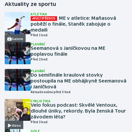
Aktuality ze sportu
Futsal
ATLETIKA
ME v atletice: Maňasová
MULTIPŘENOS
poběží o finále, Staněk zabojuje o
Golf
medaili
Před 1 hod
Galerie
Gymnastika
PLAVÁNÍ
Seemanová s Janíčkovou na ME
poplavou finále
Házená
Před 2 hod
Jezdectví
PLAVÁNÍ
Do semifinále kraulové stovky
postoupila na ME obhájkyně Seemanová
Judo
i Janíčková
Aktualizováno před 3 hod
Krasobruslení
CYKLISTIKA
Velo fokus podcast: Skvělé Ventoux,
dlouhé úniky, rekordy. Byla ženská Tour
Lezení
závodem léta?
Před 3 hod
Video
Lyže a snowboard
GOLF