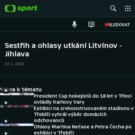
POPULÁRNÍ
SLEDOVAT
ME v atletice
Sestřih a ohlasy utkání Litvínov -
Jihlava
ME v plavání
23. 1. 2018
Fotbal
Hokej
Videa k tématu
Tenis
President Cup hokejistů do 18 let v Třinci
ovládly Karlovy Vary
Exhibici na zrekonstruovaném stadionu v
DALŠÍ SPORTY
Třebíči vyhrál výběr domácích
odchovanců
Americký fotbal
NEPŘEHLÉDNĚTE
Ohlasy Martina Nečase a Petra Čecha po
exhibici v Třebíči