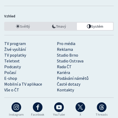
Vzhled
Světlý
Tmavý
Systém
TV program
Pro média
Živé vysílání
Reklama
TV poplatky
Studio Brno
Teletext
Studio Ostrava
Podcasty
Rada ČT
Počasí
Kariéra
E-shop
Podávání námětů
Mobilní a TV aplikace
Časté dotazy
Vše o ČT
Kontakty
Instagram
Facebook
YouTube
X
Threads