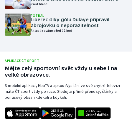
Před 6 hod
Olympijské hry
FOTBAL
Liberec díky gólu Dulaye připravil
Parasport
Zbrojovku o neporazitelnost
Aktualizováno před 12 hod
Plavání
Plážový volejbal
APLIKACE ČT SPORT
Ragby
Mějte celý sportovní svět vždy u sebe i na
velké obrazovce.
Rychlobruslení
S mobilní aplikací, HbbTV a apkou iVysílání ve své chytré televizi
máte ČT sport vždy po ruce. Sledujte přímé přenosy, články a
Rychlostní kanoistika
bonusový obsah kdekoli a kdykoli.
Short track
Sportovní střelba