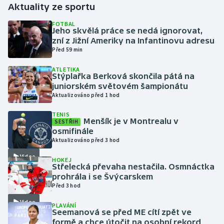
Aktuality ze sportu
Gymnastika
FOTBAL
Jeho skvělá práce se nedá ignorovat,
zní z Jižní Ameriky na Infantinovu adresu
Házená
Před 59 min
ATLETIKA
Jezdectví
Stýplařka Berková skončila pátá na
juniorském světovém šampionátu
Judo
Aktualizováno před 1 hod
TENIS
Krasobruslení
Menšík je v Montrealu v
SESTŘIH
osmifinále
Aktualizováno před 3 hod
Lezení
Video
HOKEJ
Lyže a snowboard
Střelecká převaha nestačila. Osmnáctka
prohrála i se Švýcarskem
Před 3 hod
Moderní pětiboj
Video
PLAVÁNÍ
Seemanová se před ME cítí zpět ve
Motorsport
formě a chce útočit na osobní rekord