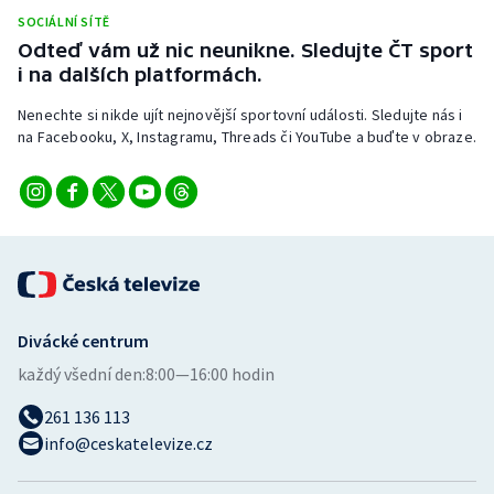
Stolní tenis
SOCIÁLNÍ SÍTĚ
Odteď vám už nic neunikne. Sledujte ČT sport
Triatlon
i na dalších platformách.
Nenechte si nikde ujít nejnovější sportovní události. Sledujte nás i
Veslování
na Facebooku, X, Instagramu, Threads či YouTube a buďte v obraze.
Vodní slalom
Volejbal
Ostatní
Divácké centrum
každý všední den:
8:00—16:00 hodin
261 136 113
info@ceskatelevize.cz