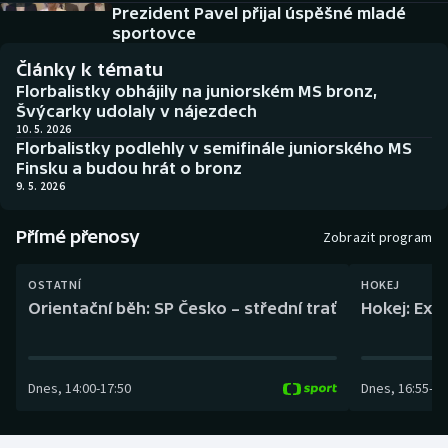
Baseball a softbal
Soutěže
Prezident Pavel přijal úspěšné mladé
sportovce
Basketbal
Historické návraty
Články k tématu
Florbalistky obhájily na juniorském MS bronz,
Biatlon
Aplikace ČT sport
Švýcarky udolaly v nájezdech
10. 5. 2026
Florbalistky podlehly v semifinále juniorského MS
Boby a skeleton
AZ kvíz
Finsku a budou hrát o bronz
9. 5. 2026
Box
Přímé přenosy
Zobrazit program
Curling
OSTATNÍ
HOKEJ
Dostihy
Orientační běh: SP Česko – střední trať
Hokej: Exh
Florbal
Dnes
,
14:00
-
17:50
Dnes
,
16:55
-
19
Futsal
Golf