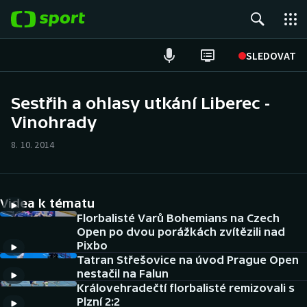
POPULÁRNÍ
SLEDOVAT
Fotbal
Sestřih a ohlasy utkání Liberec -
Vinohrady
Hokej
8. 10. 2014
Tenis
Atletika
Videa k tématu
Cyklistika
Florbalisté Varů Bohemians na Czech
Open po dvou porážkách zvítězili nad
Pixbo
DALŠÍ SPORTY
Tatran Střešovice na úvod Prague Open
nestačil na Falun
Americký fotbal
NEPŘEHLÉDNĚTE
Královehradečtí florbalisté remizovali s
Plzní 2:2