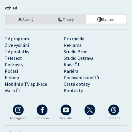
Vzhled
Světlý
Tmavý
Systém
TV program
Pro média
Živé vysílání
Reklama
TV poplatky
Studio Brno
Teletext
Studio Ostrava
Podcasty
Rada ČT
Počasí
Kariéra
E-shop
Podávání námětů
Mobilní a TV aplikace
Časté dotazy
Vše o ČT
Kontakty
Instagram
Facebook
YouTube
X
Threads