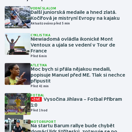
VODNÍ SLALOM
Další juniorská medaile a hned zlatá.
Gymnastika
Kočířová je mistryní Evropy na kajaku
Aktualizováno před 5 min
Házená
CYKLISTIKA
Niewiadomá ovládla ikonické Mont
Jezdectví
Ventoux a ujala se vedení v Tour de
France
Judo
Před 6 min
ATLETIKA
Moc bych si přála nějakou medaili,
Krasobruslení
popisuje Manuel před ME. Tlak si nechce
připustit
Lezení
Před 41 min
FOTBAL
Lyže a snowboard
Vysočina Jihlava – Fotbal Příbram
ŽIVĚ
1:0
Před 1 hod
Moderní pětiboj
Video
MOTORSPORT
Na startu Barum rallye bude chybět
Motorsport
domácí lídr Stříteský, zotavuje se po