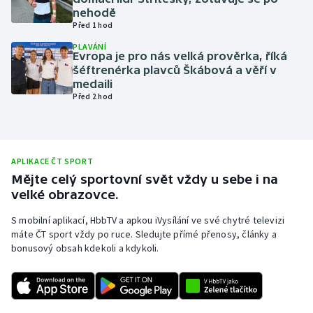
nehodě
Olympijské hry
Před 1 hod
PLAVÁNÍ
Parasport
Evropa je pro nás velká prověrka, říká
šéftrenérka plavců Škábová a věří v
medaili
Plavání
Před 2 hod
Plážový volejbal
Ragby
APLIKACE ČT SPORT
Mějte celý sportovní svět vždy u sebe i na
Rychlobruslení
velké obrazovce.
S mobilní aplikací, HbbTV a apkou iVysílání ve své chytré televizi
Rychlostní kanoistika
máte ČT sport vždy po ruce. Sledujte přímé přenosy, články a
bonusový obsah kdekoli a kdykoli.
Short track
Sportovní střelba