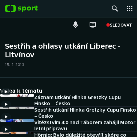
POPULÁRNÍ
SLEDOVAT
Fotbal
Sestřih a ohlasy utkání Liberec -
Litvínov
Hokej
15. 2. 2013
Tenis
Atletika
Videa k tématu
Cyklistika
Záznam utkání Hlinka Gretzky Cupu
Finsko – Česko
Sestřih utkání Hlinka Gretzky Cupu Finsko
DALŠÍ SPORTY
– Česko
Vítězstvím 4:0 nad Táborem zahájil Motor
Americký fotbal
NEPŘEHLÉDNĚTE
letní přípravu
Hörnig: Bylo důležité otevřít skóre co