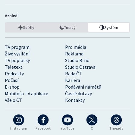
Vzhled
Světlý
Tmavý
Systém
TV program
Pro média
Živé vysílání
Reklama
TV poplatky
Studio Brno
Teletext
Studio Ostrava
Podcasty
Rada ČT
Počasí
Kariéra
E-shop
Podávání námětů
Mobilní a TV aplikace
Časté dotazy
Vše o ČT
Kontakty
Instagram
Facebook
YouTube
X
Threads