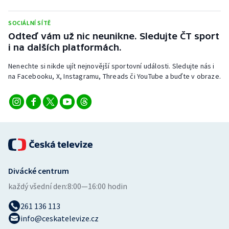
Stolní tenis
SOCIÁLNÍ SÍTĚ
Triatlon
Odteď vám už nic neunikne. Sledujte ČT sport
i na dalších platformách.
Veslování
Nenechte si nikde ujít nejnovější sportovní události. Sledujte nás i
na Facebooku, X, Instagramu, Threads či YouTube a buďte v obraze.
Vodní slalom
Volejbal
Ostatní
Divácké centrum
každý všední den:
8:00—16:00 hodin
261 136 113
info@ceskatelevize.cz