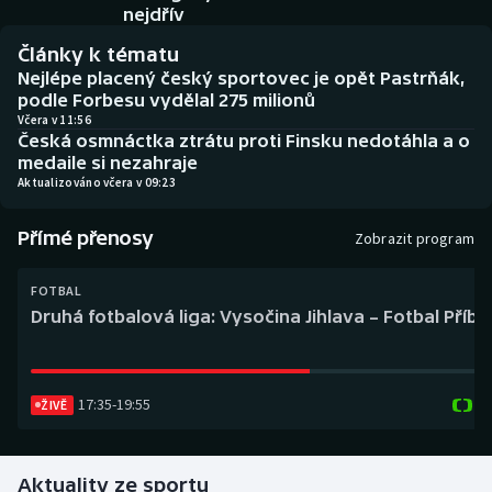
Baseball a softbal
Soutěže
nejdřív
Články k tématu
Basketbal
Historické návraty
Nejlépe placený český sportovec je opět Pastrňák,
podle Forbesu vydělal 275 milionů
Biatlon
Aplikace ČT sport
Včera v 11:56
Česká osmnáctka ztrátu proti Finsku nedotáhla a o
medaile si nezahraje
Boby a skeleton
AZ kvíz
Aktualizováno včera v 09:23
Box
Přímé přenosy
Zobrazit program
Curling
FOTBAL
Druhá fotbalová liga: Vysočina Jihlava – Fotbal Příb
Dostihy
Florbal
17:35
-
19:55
ŽIVĚ
Futsal
Aktuality ze sportu
Golf