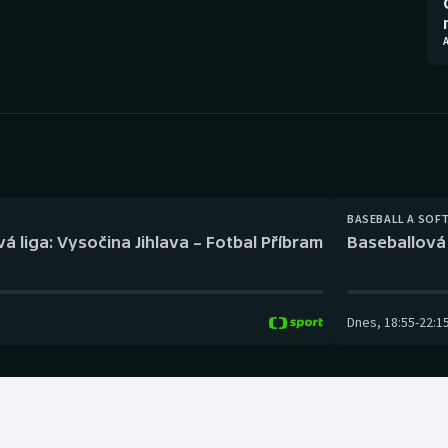
Moderní pětiboj
Triatlon
Motorsport
Veslování
Olympijské hry
Vodní slalom
Parasport
Volejbal
Plavání
Ostatní
BASEBALL A SOF
á liga: Vysočina Jihlava – Fotbal Příbram
Baseballová 
Plážový volejbal
Dnes
,
18:55
-
22:1