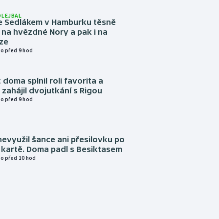
OLEJBAL
e Sedlákem v Hamburku těsně
i na hvězdné Nory a pak i na
ze
o před 9 hod
 doma splnil roli favorita a
zahájil dvojutkání s Rigou
o před 9 hod
evyužil šance ani přesilovku po
 kartě. Doma padl s Besiktasem
o před 10 hod