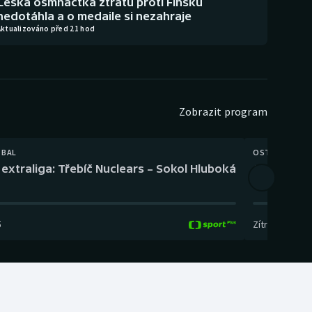
Česká osmnáctka ztrátu proti Finsku
nedotáhla a o medaile si nezahraje
Aktualizováno před 21 hod
Zobrazit program
TBAL
OSTATNÍ
extraliga: Třebíč Nuclears – Sokol Hluboká
Orientační
5
Zítra
,
14:00
-
17