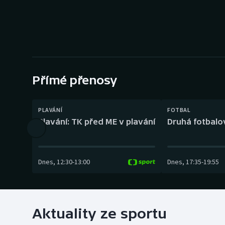
Curling
Dostihy
Florbal
Futsal
Přímé přenosy
Golf
PLAVÁNÍ
FOTBAL
Plavání: TK před ME v plavání
Druhá fotbalov
Gymnastika
Dnes
,
12:30
-
13:00
Dnes
,
17:35
-
19:55
Aktuality ze sportu