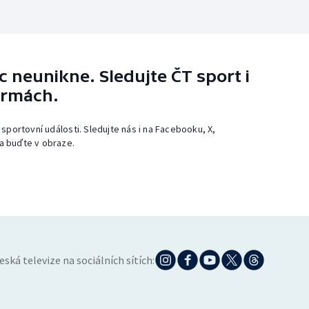
 neunikne. Sledujte ČT sport i
ormách.
 sportovní události. Sledujte nás i na Facebooku, X,
a buďte v obraze.
eská televize na sociálních sítích: