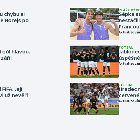
PLÁŽOVÝ V
u chybu si
Šépka s
se Horejš po
nestačil
Francou
Aktualizován
FOTBAL
 gól hlavou.
Jablonec
zářil
úspěšně 
Aktualizován
FOTBAL
FIFA. Její
Hradec n
vi už nevěří
červené
Aktualizován