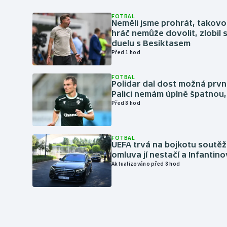
FOTBAL
Neměli jsme prohrát, takovo
hráč nemůže dovolit, zlobil 
duelu s Besiktasem
Před 1 hod
FOTBAL
Polidar dal dost možná první
Palici nemám úplně špatnou, 
Před 8 hod
FOTBAL
UEFA trvá na bojkotu soutěží 
omluva jí nestačí a Infantino
Aktualizováno před 8 hod