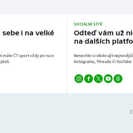
SOCIÁLNÍ SÍTĚ
 sebe i na velké
Odteď vám už nic
na dalších platf
izi máte ČT sport vždy po ruce.
Nenechte si nikde ujít nejnovější
ykoli.
Instagramu, Threads či YouTube 
Č