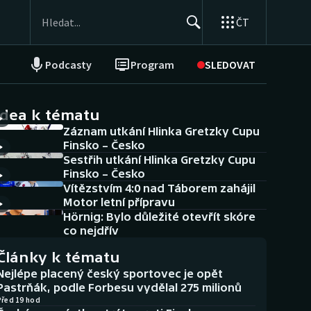
ČT
Podcasty
Program
SLEDOVAT
NEPŘEHLÉDNĚTE
Soutěže
idea k tématu
Záznam utkání Hlinka Gretzky Cupu
Historické návraty
Finsko – Česko
Sestřih utkání Hlinka Gretzky Cupu
Aplikace ČT sport
Finsko – Česko
Vítězstvím 4:0 nad Táborem zahájil
AZ kvíz
Motor letní přípravu
Hörnig: Bylo důležité otevřít skóre
co nejdřív
Články k tématu
Nejlépe placený český sportovec je opět
Pastrňák, podle Forbesu vydělal 275 milionů
Před 19 hod