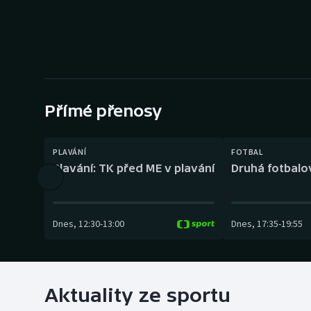
Curling
Dostihy
Florbal
Futsal
Přímé přenosy
Golf
PLAVÁNÍ
FOTBAL
Plavání: TK před ME v plavání
Druhá fotbalov
Gymnastika
Dnes
,
12:30
-
13:00
Dnes
,
17:35
-
19:55
Aktuality ze sportu