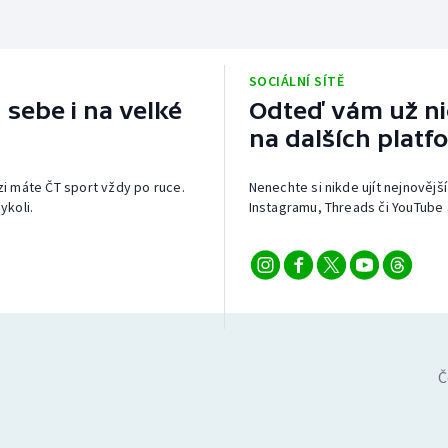
SOCIÁLNÍ SÍTĚ
 sebe i na velké
Odteď vám už nic
na dalších platf
izi máte ČT sport vždy po ruce.
Nenechte si nikde ujít nejnovější
ykoli.
Instagramu, Threads či YouTube 
Č