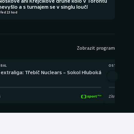
Noskové ani Krejčíkové druhé kolo v Torontu
nevyšlo a s turnajem se v singlu loučí
Před 23 hod
Zobrazit program
TBAL
OSTATNÍ
extraliga: Třebíč Nuclears – Sokol Hluboká
Orientační
5
Zítra
,
14:00
-
17