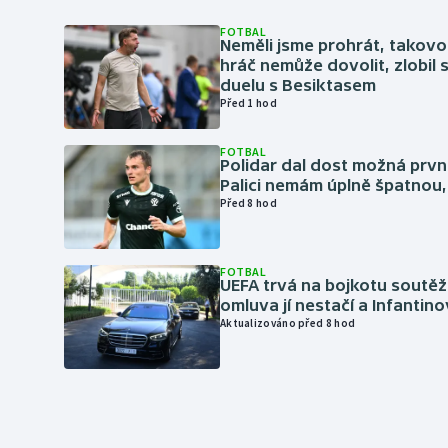
FOTBAL
Neměli jsme prohrát, takovo
hráč nemůže dovolit, zlobil 
duelu s Besiktasem
Před 1 hod
FOTBAL
Polidar dal dost možná první
Palici nemám úplně špatnou, 
Před 8 hod
FOTBAL
UEFA trvá na bojkotu soutěží 
omluva jí nestačí a Infantino
Aktualizováno před 8 hod