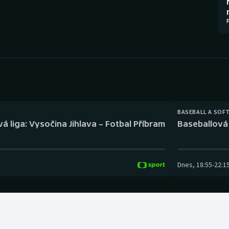
Moderní pětiboj
Triatlon
Motorsport
Veslování
Olympijské hry
Vodní slalom
Parasport
Volejbal
Plavání
Ostatní
BASEBALL A SOF
á liga: Vysočina Jihlava – Fotbal Příbram
Baseballová 
Plážový volejbal
Dnes
,
18:55
-
22:1