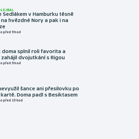
OLEJBAL
e Sedlákem v Hamburku těsně
i na hvězdné Nory a pak i na
ze
o před 9 hod
 doma splnil roli favorita a
zahájil dvojutkání s Rigou
o před 9 hod
evyužil šance ani přesilovku po
 kartě. Doma padl s Besiktasem
o před 10 hod