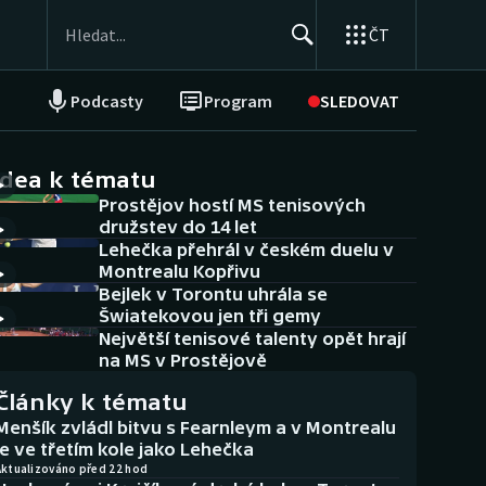
ČT
Podcasty
Program
SLEDOVAT
NEPŘEHLÉDNĚTE
Soutěže
idea k tématu
Prostějov hostí MS tenisových
Historické návraty
družstev do 14 let
Lehečka přehrál v českém duelu v
Aplikace ČT sport
Montrealu Kopřivu
Bejlek v Torontu uhrála se
AZ kvíz
Šwiatekovou jen tři gemy
Největší tenisové talenty opět hrají
na MS v Prostějově
Články k tématu
Menšík zvládl bitvu s Fearnleym a v Montrealu
je ve třetím kole jako Lehečka
Aktualizováno před 22 hod