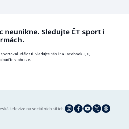
 neunikne. Sledujte ČT sport i
ormách.
 sportovní události. Sledujte nás i na Facebooku, X,
a buďte v obraze.
eská televize na sociálních sítích: