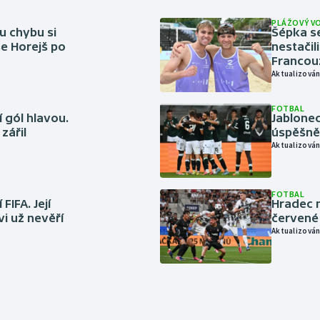
PLÁŽOVÝ V
u chybu si
Šépka s
se Horejš po
nestačil
Francou
Aktualizován
FOTBAL
 gól hlavou.
Jablonec
zářil
úspěšně 
Aktualizován
FOTBAL
FIFA. Její
Hradec n
vi už nevěří
červené
Aktualizován