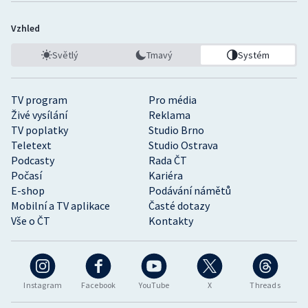
Vzhled
Světlý
Tmavý
Systém
TV program
Pro média
Živé vysílání
Reklama
TV poplatky
Studio Brno
Teletext
Studio Ostrava
Podcasty
Rada ČT
Počasí
Kariéra
E-shop
Podávání námětů
Mobilní a TV aplikace
Časté dotazy
Vše o ČT
Kontakty
Instagram
Facebook
YouTube
X
Threads