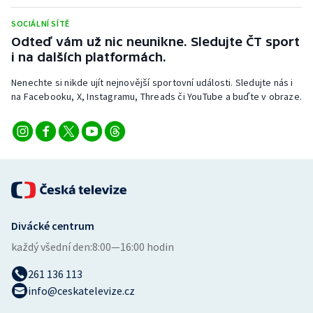
Stolní tenis
SOCIÁLNÍ SÍTĚ
Odteď vám už nic neunikne. Sledujte ČT sport
Triatlon
i na dalších platformách.
Veslování
Nenechte si nikde ujít nejnovější sportovní události. Sledujte nás i
na Facebooku, X, Instagramu, Threads či YouTube a buďte v obraze.
Vodní slalom
Volejbal
Ostatní
Divácké centrum
každý všední den:
8:00—16:00 hodin
261 136 113
info@ceskatelevize.cz