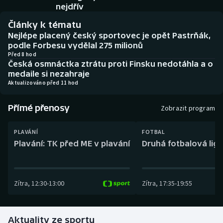
Baseball a softbal
Soutěže
nejdřív
Články k tématu
Basketbal
Historické návraty
Nejlépe placený český sportovec je opět Pastrňák,
podle Forbesu vydělal 275 milionů
Biatlon
Aplikace ČT sport
Před 8 hod
Česká osmnáctka ztrátu proti Finsku nedotáhla a o
medaile si nezahraje
Boby a skeleton
AZ kvíz
Aktualizováno před 11 hod
Box
Přímé přenosy
Zobrazit program
Curling
PLAVÁNÍ
FOTBAL
Plavání: TK před ME v plavání
Druhá fotbalová liga
Dostihy
Florbal
Zítra
,
12:30
-
13:00
Zítra
,
17:35
-
19:55
Futsal
Aktuality ze sportu
Golf