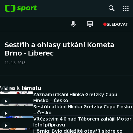
POPULÁRNÍ
SLEDOVAT
Fotbal
Sestřih a ohlasy utkání Kometa
Brno - Liberec
Hokej
11. 12. 2015
Tenis
Atletika
Videa k tématu
Cyklistika
Záznam utkání Hlinka Gretzky Cupu
Finsko – Česko
Sestřih utkání Hlinka Gretzky Cupu Finsko
DALŠÍ SPORTY
– Česko
Vítězstvím 4:0 nad Táborem zahájil Motor
Americký fotbal
NEPŘEHLÉDNĚTE
letní přípravu
Hörnig: Bylo důležité otevřít skóre co