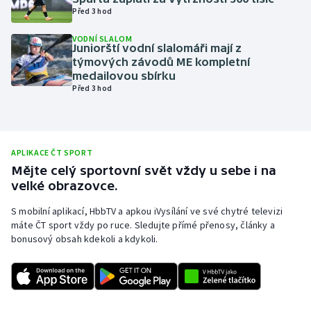
Před 3 hod
Olympijské hry
VODNÍ SLALOM
Juniorští vodní slalomáři mají z
Parasport
týmových závodů ME kompletní
medailovou sbírku
Plavání
Před 3 hod
Plážový volejbal
Ragby
APLIKACE ČT SPORT
Mějte celý sportovní svět vždy u sebe i na
velké obrazovce.
Rychlobruslení
S mobilní aplikací, HbbTV a apkou iVysílání ve své chytré televizi
Rychlostní kanoistika
máte ČT sport vždy po ruce. Sledujte přímé přenosy, články a
bonusový obsah kdekoli a kdykoli.
Short track
Sportovní střelba