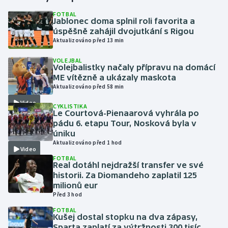
FOTBAL
Jablonec doma splnil roli favorita a
Gymnastika
úspěšně zahájil dvojutkání s Rigou
Aktualizováno před 13 min
Házená
VOLEJBAL
Volejbalistky načaly přípravu na domácí
Jezdectví
ME vítězně a ukázaly maskota
Aktualizováno před 58 min
Judo
Video
CYKLISTIKA
Le Courtová-Pienaarová vyhrála po
Krasobruslení
pádu 6. etapu Tour, Nosková byla v
úniku
Aktualizováno před 1 hod
Lezení
Video
FOTBAL
Real dotáhl nejdražší transfer ve své
Lyže a snowboard
historii. Za Diomandeho zaplatil 125
milionů eur
Moderní pětiboj
Před 3 hod
FOTBAL
Kušej dostal stopku na dva zápasy,
Motorsport
Sparta zaplatí za výtržnosti 300 tisíc